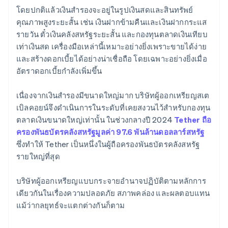
โดยปกติแล้วเงินสำรองจะอยู่ในรูปเงินสดและสินทรัพย์
คุณภาพสูงระยะสั้น เช่น เงินฝากข้ามคืนและเงินฝากกระแส
รายวัน ตั๋วเงินคลังสหรัฐระยะสั้น และกองทุนตลาดเงินเทียบ
เท่าเงินสด เครื่องมือเหล่านี้เหมาะอย่างยิ่งเพราะขายได้ง่าย
และสร้างดอกเบี้ยได้อย่างน่าเชื่อถือ โดยเฉพาะอย่างยิ่งเมื่อ
อัตราดอกเบี้ยกำลังเพิ่มขึ้น
เนื่องจากเงินสำรองมีขนาดใหญ่มาก บริษัทผู้ออกเหรียญสเต
เบิลคอยน์จึงดำเนินการในระดับที่เคยสงวนไว้สำหรับกองทุน
ตลาดเงินขนาดใหญ่เท่านั้น ในช่วงกลางปี ​​2024
Tether ถือ
ครองพันธบัตรคลังสหรัฐมูลค่า 97.6 พันล้านดอลลาร์สหรัฐ
ซึ่งทำให้ Tether เป็นหนึ่งในผู้ถือครองพันธบัตรคลังสหรัฐ
รายใหญ่ที่สุด
บริษัทผู้ออกเหรียญแบบกระจายอำนาจปฏิบัติตามหลักการ
เดียวกันในเรื่องความปลอดภัย สภาพคล่อง และผลตอบแทน
แม้ว่ากลยุทธ์จะแตกต่างกันก็ตาม