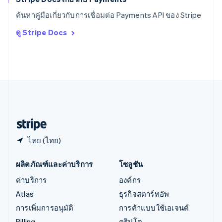
ออสเตรีย
ค้นหาคู่มือเกี่ยวกับการเชื่อมต่อ Payments API ของ Stripe
Deutsch
English
อิตาลี
ดู Stripe Docs
Italiano
English
อินเดีย
English
เอสโตเนีย
English
ไอร์แลนด์
English
ฮังการี
English
ไทย (ไทย)
ผลิตภัณฑ์และค่าบริการ
โซลูชัน
ค่าบริการ
องค์กร
Atlas
ธุรกิจสตาร์ทอัพ
การเพิ่มการอนุมัติ
การค้าแบบใช้เอเจนต์
Billing
คริปโต