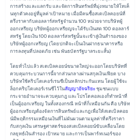
การสร้างและแลกรับ และจัดการสินทรัพย์ที่มุ่งหมายให้โทเค็
นทุกตัวคงอยู่ที่มูลค่าเป้าหมาย เมื่อมีคนซื้อสเตเบิลคอยน์ที่
ตรึงราคากับดอลลาร์สหรัฐจำนวน 100 หน่วยจากบริษัทผู้
ออกเหรียญ บริษัทผู้ออกเหรียญจะได้รับเงินสด 100 ดอลลาร์
สหรัฐ โดยเงิน 100 ดอลลาร์สหรัฐนั้นจะเข้าสู่เงินสำรองของ
บริษัทผู้ออกเหรียญ (โดยปกติจะเป็นเงินฝากธนาคารหรือ
การลงทุนที่ปลอดภัย เช่น พันธบัตรรัฐบาลระยะสั้น)
โดยทั่วไปแล้ว สเตเบิลคอยน์ขนาดใหญ่จะออกโดยบริษัทที่
ควบคุมกระบวนการนี้จากส่วนกลางผ่านสกุลเงินเฟียต บาง
บริษัทใช้คริปโตเคอร์เรนซีเป็นหลักประกันแทน โดยผู้ใช้จะ
ล็อกคริปโตเคอร์เรนซีไว้ใน
สัญญาอัจฉริยะ
ชุมชนแบบ
กระจายอำนาจจะควบคุมกฎ และโปรโตคอลเองก็ทำหน้าที่
เป็นผู้ออกเหรียญ ในทั้งสองกรณี หน้าที่ก็เหมือนกัน คือ บริษัท
ผู้ออกเหรียญต้องจัดการสินทรัพย์และกฎเพื่อให้สเตเบิลคอย
น์มีพฤติกรรมเหมือนเงินที่ไม่ผันผวนตามมูลค่าที่ตรึงราคา
กับสกุลเงิน เศรษฐศาสตร์ของสเตเบิลคอยน์ขับเคลื่อนโดย
กลยุทธ์เงินสำรอง เป้าหมาย และการเป็นพาร์ทเนอร์ของ