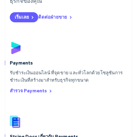
ธุรกิจของคุณ
สเปน
Español
English
สโลวาเกีย
เริ่มเลย
ติดต่อฝ่ายขาย
English
สโลวีเนีย
English
Italiano
สวิตเซอร์แลนด์
Deutsch
Français
Italiano
English
สวีเดน
Svenska
English
Payments
สหรัฐอเมริกา
English
Español
简体中文
รับชำระเงินออนไลน์ ที่จุดขาย และทั่วโลกด้วยโซลูชันการ
สหรัฐอาหรับเอมิเรตส์
ชำระเงินที่สร้างมาสำหรับธุรกิจทุกขนาด
English
สำรวจ Payments
สหราชอาณาจักร
English
สาธารณรัฐเช็ก
English
สิงคโปร์
English
简体中文
ออสเตรเลีย
English
Stripe Docs เกี่ยวกับ Payments