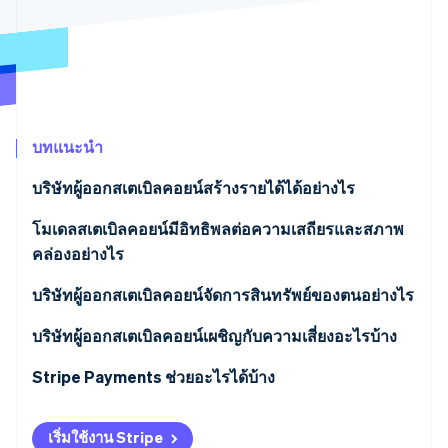
พาร์ทเนอร์
การก่อตั้งบริษัทสตาร์ทอัพ
Stripe App Marketplace
Climate
การขจัดคาร์บอน
บทแนะนำ
Stripe Sessions 2026
บริษัทผู้ออกสเตเบิลคอยน์สร้างรายได้ได้อย่างไร
ดูว่า Stripe กำลังสร้างโครงสร้างพื้นฐานระบบเศรษฐกิจสำหรับ
AI อย่างไร
ดอกเบี้ยจากเงินสำรอง
โมเดลสเตเบิลคอยน์มีอิทธิพลต่อความเสถียรและสภาพ
รับชมเลย
คล่องอย่างไร
ค่าธรรมเนียมเล็กน้อย
โมเดลที่มีเงินเฟียตรองรับ
บริษัทผู้ออกสเตเบิลคอยน์จัดการสินทรัพย์ของตนอย่างไร
ดอกเบี้ยจากการให้กู้ยืม
โมเดลที่มีคริปโตเป็นหลักประกัน
บริษัทผู้ออกสเตเบิลคอยน์เผชิญกับความเสี่ยงอะไรบ้าง
การขยายเพื่อผลตอบแทน
โมเดลแบบอัลกอริทึม
แรงกดดันด้านระเบียบข้อบังคับ
Stripe Payments ช่วยอะไรได้บ้าง
การเป็นพาร์ทเนอร์และการผสานการทำงาน
ความอ่อนไหวต่ออัตราดอกเบี้ย
เริ่มใช้งาน Stripe