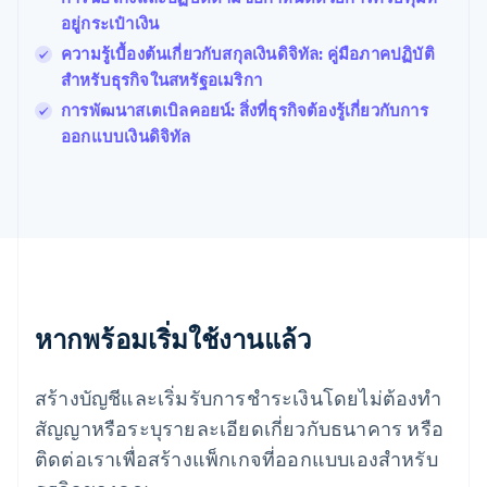
ฟินแลนด์
อยู่กระเป๋าเงิน
English
Svenska
ความรู้เบื้องต้นเกี่ยวกับสกุลเงินดิจิทัล: คู่มือภาคปฏิบัติ
มอลตา
สำหรับธุรกิจในสหรัฐอเมริกา
English
มาเลเซีย
การพัฒนาสเตเบิลคอยน์: สิ่งที่ธุรกิจต้องรู้เกี่ยวกับการ
English
简体中文
ออกแบบเงินดิจิทัล
เม็กซิโก
Español
English
ยิบรอลตาร์
English
เยอรมนี
Deutsch
English
โรมาเนีย
English
ลักเซมเบิร์ก
หากพร้อมเริ่มใช้งานแล้ว
Français
Deutsch
English
ลัตเวีย
สร้างบัญชีและเริ่มรับการชำระเงินโดยไม่ต้องทำ
English
ลิกเตนสไตน์
สัญญาหรือระบุรายละเอียดเกี่ยวกับธนาคาร หรือ
Deutsch
English
ติดต่อเราเพื่อสร้างแพ็กเกจที่ออกแบบเองสำหรับ
ลิทัวเนีย
English