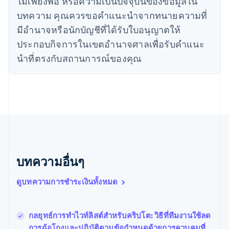
ไม่เพียงพอ หรือความเป็นปัจจุบันของข้อมูลใน
เดนมาร์ก
บทความ คุณควรขอคําแนะนําจากทนายความที่
English
ไทย
มีอํานาจหรือนักบัญชีที่ได้รับใบอนุญาตให้
ไทย
English
ประกอบกิจการในเขตอํานาจศาลเพื่อรับคําแนะ
นอร์เวย์
นําที่ตรงกับสถานการณ์ของคุณ
English
นิวซีแลนด์
English
เนเธอร์แลนด์
Nederlands
English
บราซิล
Português
English
บัลแกเรีย
English
เบลเยียม
บทความอื่นๆ
Nederlands
Français
Deutsch
English
โปรตุเกส
ดูบทความการชำระเงินทั้งหมด
Português
English
โปแลนด์
English
กลยุทธ์การทำไวท์ลิสต์สำหรับคริปโต: วิธีที่ทีมงานใช้ลด
ฝรั่งเศส
Français
English
การฉ้อโกงและปฏิบัติตามข้อกำหนดด้วยการควบคุมที่