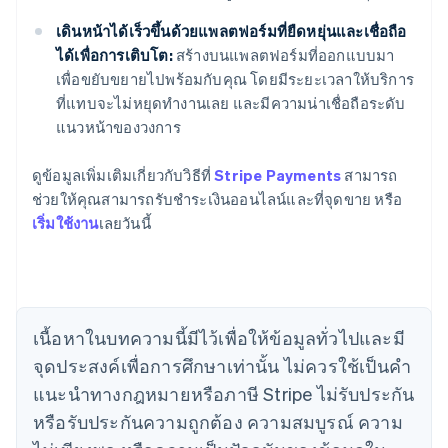
เดินหน้าได้เร็วขึ้นด้วยแพลตฟอร์มที่ยืดหยุ่นและเชื่อถือ
ได้เพื่อการเติบโต:
สร้างบนแพลตฟอร์มที่ออกแบบมา
เพื่อขยับขยายไปพร้อมกับคุณ โดยมีระยะเวลาให้บริการ
ที่แทบจะไม่หยุดทำงานเลย และมีความน่าเชื่อถือระดับ
แนวหน้าของวงการ
ดูข้อมูลเพิ่มเติมเกี่ยวกับวิธีที่
Stripe Payments
สามารถ
กรีซ
ช่วยให้คุณสามารถรับชำระเงินออนไลน์และที่จุดขาย หรือ
English
เขตบริหารพิเศษฮ่องกง ประเทศจีน
เริ่มใช้งาน
เลยวันนี้
English
简体中文
แคนาดา
English
Français
โครเอเชีย
English
Italiano
เนื้อหาในบทความนี้มีไว้เพื่อให้ข้อมูลทั่วไปและมี
จีนแผ่นดินใหญ่
จุดประสงค์เพื่อการศึกษาเท่านั้น ไม่ควรใช้เป็นคํา
简体中文
English
ไซปรัส
แนะนําทางกฎหมายหรือภาษี Stripe ไม่รับประกัน
English
หรือรับประกันความถูกต้อง ความสมบูรณ์ ความ
ญี่ปุ่น
日本語
English