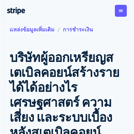
แหล่งข้อมูลเพิ่มเติม
การชำระเงิน
ตามขั้น
เอกสารประกอบ
เรียนรู้
การชำระเงิน
รายรับ
การ
แพลตฟอ
จัดการ
และ
องค์กร
Stripe Docs
บล็อก
เงิน
มาร์เก็ต
Payments
Billing
ธุรกิจสตาร์ทอัพ
ข้อมูลอ้างอิงเกี่ยวกับ API
เรื่องราวจากลูกค้า
บริษัทผู้ออกเหรียญส
การชำระเงิน
รายรับตาม
เพลส
ไลบรารีและ SDK
คู่มือ
ออนไลน์
แบบแผนล่วง
Stripe Apps
Global
Payment links
หน้า
Metronome
Payouts
Conne
เตเบิลคอยน์สร้างราย
การชำร
ตามกรณีใช้งาน
การชำระเงิน
การเรียกเก็บ
เบิกจ่าย
เงินสำห
การสนับสนุน
แบบไม่ต้อง
เงินตามการ
ให้กับ
ได้ได้อย่างไร
แพลตฟอ
คู่มือ
การค้าแบบใช้เอเจนต์
เขียนโค้ด
Checkout
ใช้งาน
การชำระเงิน
บุคคลที่
อีคอมเมิร์ซ
รับการสนับสนุน
UI การชำระ
ตามรอบบิล
สาม
บริการทางการเงินที่ผสาน
รับการชำระเงินออนไลน์
แพ็กเกจการสนับสนุนที่ได้
การจัดการ
เศรษฐศาสตร์ ความ
เงินสำเร็จรูป
รวมในตัว
ติดตั้งใช้งานการชำระเงิน
รับการจัดการ
การชำระเงิน
Elements
การทำงานอัตโนมัติด้าน
สำเร็จรูป
บริการเฉพาะทาง
องค์ประกอบ UI
ตามรอบบิล
Invoicing
เสี่ยง และระบบเบื้อง
การเงิน
สร้างแพลตฟอร์มหรือ
ครั้งเดียวหรือ
ที่ยืดหยุ่น
ธุรกิจทั่วโลก
มาร์เก็ตเพลส
ตามแบบแผน
วิธีการชำระ
การชำระเงินในแอป
จัดการการชำระเงินตาม
เงิน
ล่วงหน้า
Tax
หลังสเตเบิลคอยน์
มาร์เก็ตเพลส
รอบบิล
เข้าถึงได้
คิดภาษีการ
บริษัท
การจัดการเงิน
เสนอการเรียกเก็บเงินตาม