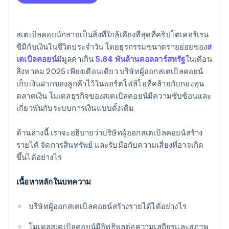
พลวัตของสภาพคล่องและการไถ่ถอน
การแข่งขันในตลาด
สเตเบิลคอยน์กลายเป็นสิ่งที่ใกล้เคียงที่สุดที่คริปโตเคอร์เรน
ซีมีกับเงินในชีวิตประจำวัน โดยธุรกรรมขนาดรายย่อยของ
ส
เตเบิลคอยน์
มีมูลค่าเกิน
5.84 พันล้านดอลลาร์สหรัฐ
ในเดือน
สิงหาคม 2025 เพียงเดือนเดียว บริษัทผู้ออกสเตเบิลคอยน์
เก็บเงินฝากของลูกค้าไว้ในพอร์ตโฟลิโอที่คล้ายกับกองทุน
ตลาดเงิน โมเดลธุรกิจของสเตเบิลคอยน์มีความซับซ้อนและ
เกี่ยวพันกับระบบการเงินแบบดั้งเดิม
ด้านล่างนี้ เราจะอธิบายว่าบริษัทผู้ออกสเตเบิลคอยน์สร้าง
รายได้ จัดการสินทรัพย์ และรับมือกับความเสี่ยงที่อาจเกิด
ขึ้นได้อย่างไร
เนื้อหาหลักในบทความ
บริษัทผู้ออกสเตเบิลคอยน์สร้างรายได้ได้อย่างไร
โมเดลสเตเบิลคอยน์มีอิทธิพลต่อความเสถียรและสภาพ