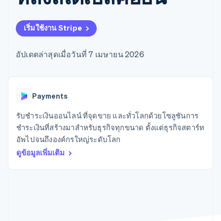
มากกว่า 125
ขายและ VAT
แพลตฟอร์ม
การใช้งาน
รายการ
Authorization
อัตโนมัติ
Revenue
แผนงานผลิตภัณฑ์
SaaS
ออกบัตรที่มีสเตเบิลคอยน์
Boost
Recognition
การประชุมประจำปีแบบ
รองรับอยู่
เริ่มใช้งาน Stripe
ยกระดับการ
เซสชัน
จัดเตรียมและจัดการ
ระบบ
ยอมรับการ
ตำแหน่งงาน
บริการด้วยเอเจนต์
อัตโนมัติ
ชำระเงิน
Link
ห้องข่าว
อัปเดตล่าสุดเมื่อวันที่ 7 เมษายน 2026
ตามอุตสาหกรรม
การชำระเงินที่
สำหรับการ
Stripe
Stripe Press
Sigma
รวดเร็วขึ้น
ทำบัญชี
รายงานที่
บริษัท AI
แหล่งข้อมูล
ออกแบบเอง
แวดวงครีเอเตอร์
Data
เกม
การติดต่อ
Payments
Pipeline
การบริการ การเดินทาง
การเชื่อมต่อการทำงาน
การซิงค์
และสันทนาการ
แอป
รับชำระเงินออนไลน์ ที่จุดขาย และทั่วโลกด้วยโซลูชันการ
ติดต่อฝ่ายขาย
ข้อมูล
ประกันภัย
ตัวอย่างโค้ด
สมัครเป็นพาร์ทเนอร์
ชำระเงินที่สร้างมาสำหรับธุรกิจทุกขนาด ตั้งแต่ธุรกิจสตาร์ท
สื่อและความบันเทิง
บล็อกของนักพัฒนา
อัพไปจนถึงองค์กรใหญ่ระดับโลก
องค์กรไม่แสวงผลกำไร
สถานะ API
บริการเฉพาะทาง
ดูข้อมูลเพิ่มเติม
ภาครัฐ
เพิ่มเติม
ธุรกิจค้าปลีก
Product roadmap
ดูสิ่งที่กำลังจะมาถึง
Radar
ระบบนิเวศ
การป้องกันการฉ้อโกง
Atlas