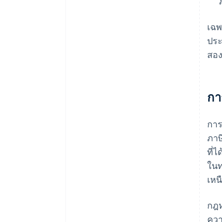
เฉพ
ประ
สอง
กา
การ
ภาษ
ที่
ในท
เหน
กฎห
ควา