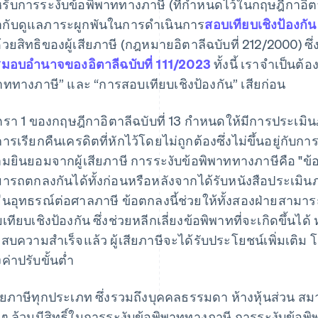
รับการระงับข้อพิพาททางภาษี (ที่กำหนดไว้ในกฤษฎีกาอิตาล
กำกับดูแลภาระผูกพันในการดำเนินการ
สอบเทียบเชิงป้องกัน
ด้วยสิทธิของผู้เสียภาษี (กฎหมายอิตาลีฉบับที่ 212/2000) ซึ
มอบอำนาจของอิตาลีฉบับที่ 111/2023
ทั้งนี้ เราจำเป็นต
าททางภาษี” และ “การสอบเทียบเชิงป้องกัน” เสียก่อน
รา 1 ของกฤษฎีกาอิตาลีฉบับที่ 13 กำหนดให้มีการประเมินภา
การเรียกคืนเครดิตที่หักไว้โดยไม่ถูกต้องซึ่งไม่ขึ้นอยู่กับก
มยินยอมจากผู้เสียภาษี การระงับข้อพิพาททางภาษีคือ "ข้อต
ารถตกลงกันได้ทั้งก่อนหรือหลังจากได้รับหนังสือประเมินภาษ
ยื่นอุทธรณ์ต่อศาลภาษี ข้อตกลงนี้ช่วยให้ทั้งสองฝ่ายสาม
เทียบเชิงป้องกัน ซึ่งช่วยหลีกเลี่ยงข้อพิพาทที่จะเกิดขึ้นไ
สบความสำเร็จแล้ว ผู้เสียภาษีจะได้รับประโยชน์เพิ่มเติม 
ค่าปรับขั้นต่ำ
เสียภาษีทุกประเภท ซึ่งรวมถึงบุคคลธรรมดา ห้างหุ้นส่วน สม
งๆ ล้วนมีสิทธิ์ในการระงับข้อพิพาททางภาษี การระงับข้อพ