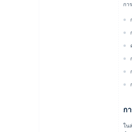
การ
กา
ในส