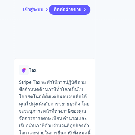
เข้าสู่ระบบ
ติดต่อฝ่ายขาย
แหล่งข้อมูล
ระบบนิเวศ
การติดต่อ
มาร์เก็ตเพลส
เพิ่มเติม
การเชื่อมต่อการทำงานแอป
พาร์ทเนอร์
ติดต่อฝ่ายขาย
Product roadmap
น
ตัวอย่างโค้ด
Stripe App Marketplace
สมัครเป็นพาร์ทเนอร์
ดูสิ่งที่กำลังจะมาถึง
ำหรับแพลตฟอร์ม
บล็อกของนักพัฒนา
ันทนาการ
สถานะ API
Radar
การป้องกันการฉ้อโกง
Tax
Atlas
การก่อตั้งบริษัทสตาร์ทอัพ
Stripe Tax จะทำให้การปฏิบัติตาม
ข้อกำหนดด้านภาษีทั่วโลกเป็นไป
Climate
การขจัดคาร์บอน
โดยอัตโนมัติตั้งแต่ต้นจนจบเพื่อให้
คุณไปมุ่งเน้นกับการขยายธุรกิจ โดย
จะระบุภาระหน้าที่ทางภาษีของคุณ
จัดการการจดทะเบียน คำนวณและ
เรียกเก็บภาษีด้วยจำนวนที่ถูกต้องทั่ว
โลก และช่วยในการยื่นภาษี ทั้งหมดนี้