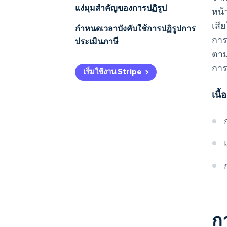
แง่มุมสำคัญของการปฏิรูป
หน้
เสี
การระงับข้อพิพาททางภาษีและ
กำหนดเวลาบังคับใช้การปฏิรูปการ
การ
การสอบเทียบเชิงป้องกัน
ประเมินภาษี
ตาม
การแจ้งเตือนและการสื่อสารผ่านที่
การ
เริ่มใช้งาน Stripe
อยู่ดิจิทัล
เนื
ความร่วมมือระหว่างประเทศ
การป้องกันและปราบปรามการ
หลีกเลี่ยงและการฉ้อโกงภาษี
มูลค่าเพิ่ม
การแก้ไขระยะเวลาจำกัดและ
ระยะเวลาสิ้นสุดสำหรับการ
ประเมินภาษี
การกำกับดูแลการจัดทำข้อตกลง
ก
ระยะ 2 ปีกับเจ้าหนี้