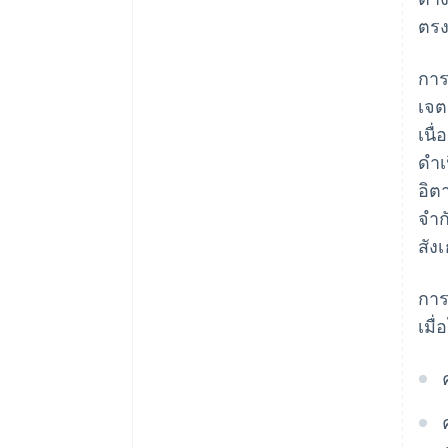
ตรง
การ
เจต
เนื
ดำเ
อิต
จำก
สัง
การ
เมื่