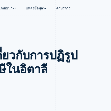
นักพัฒนา
แหล่งข้อมูล
ค่าบริการ
ใช้งาน
นุน
คู่มือ
ตามอุตสาหกรรม
บริษัท
การจัดการเงิน
แพลตฟอร์มและ
บใช้เอเจนต์
นับสนุน
รับการชำระเงินออนไลน์
บริษัท AI
แผนงานผลิตภัณฑ์
Global Payouts
Connect
์ซ
ารสนับสนุนที่ได้รับการจัดการ
ติดตั้งใช้งานการชำระเงินสำเร็จรูป
แวดวงครีเอเตอร์
การประชุมประจำปีแบบเซสชั
วงหน้า
เบิกจ่ายให้กับบุคคลที่สาม
การชำระเงินส
งการเงินที่ผสานรวมในตัว
ฉพาะทาง
สร้างแพลตฟอร์มหรือมาร์เก็ตเพลส
เกม
ตำแหน่งงาน
ี่ยวกับการปฏิรูป
อัตโนมัติด้านการเงิน
จัดการการชำระเงินตามรอบบิล
การบริการ การเดินทาง และส
ห้องข่าว
การใช้งาน
วโลก
เสนอการเรียกเก็บเงินตามการใช้งาน
Stripe Press
บิล
เงินในแอป
ออกบัตรที่มีสเตเบิลคอยน์รองรับอยู่
ประกันภัย
งินตามรอบ
เพลส
จัดเตรียมและจัดการบริการด้วยเอเจนต์
สื่อและความบันเทิง
ีในอิตาลี
รเงิน
องค์กรไม่แสวงผลกำไร
ร์ม
บริการเฉพาะทาง
บแผนล่วง
ภาครัฐ
ธุรกิจค้าปลีก
VAT
on
การทำบัญชี