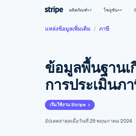
ผลิตภัณฑ์
โซลูชัน
แหล่งข้อมูลเพิ่มเติม
ภาษี
ตามขั้น
เอกสารประกอบ
เรียนรู้
ตามกรณี
การสนับส
การชำระเงิน
รายรับ
องค์กร
Stripe Docs
บล็อก
การค้าแบ
รับการส
Payments
Billing
ธุรกิจสตาร์ทอัพ
ข้อมูลอ้างอิงเกี่ยวกับ API
เรื่องราวจากลูกค้า
อีคอมเมิร
แพ็กเกจก
การชำระเงินออนไลน์
รายรับตามแบบแผนล่
ไลบรารีและ SDK
คู่มือ
บริการทา
บริการเ
Payment links
Metronome
Stripe Apps
ข้อมูลพื้นฐานเก
การทำงาน
การชำระเงินแบบไม่ต้องเขียน
การเรียกเก็บเงินตาม
ธุรกิจทั่
โค้ด
การชำระเงินตามรอบ
การชำระ
การจัดการการชำระเ
Checkout
มาร์เก็ต
การประเมินภาษ
UI การชำระเงินสำเร็จรูป
บิล
การจัดกา
Elements
Invoicing
แพลตฟอ
องค์ประกอบ UI ที่ยืดหยุ่น
ครั้งเดียวหรือตามแบ
SaaS
วิธีการชำระเงิน
หน้า
เข้าถึงได้มากกว่า 125 รายการ
Tax
เริ่มใช้งาน Stripe
Authorization Boost
คิดภาษีการขายและ 
ยกระดับการยอมรับการชำระเงิน
อัตโนมัติ
Link
Revenue Recogniti
อัปเดตล่าสุดเมื่อวันที่ 29 พฤษภาคม 2024
การชำระเงินที่รวดเร็วขึ้น
ระบบอัตโนมัติสำหรับ
Stripe Sigma