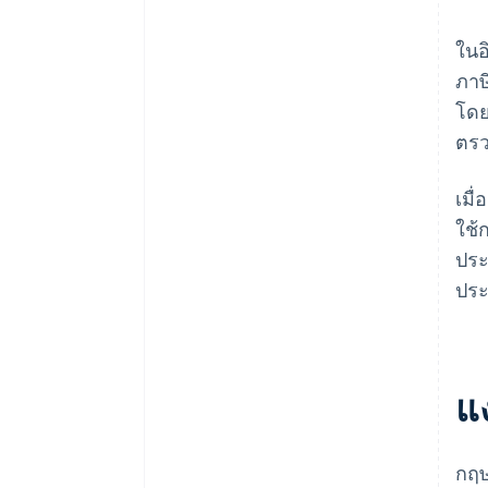
ในอ
ภาษ
โดย
ตรว
เมื
ใช้
ประ
ประ
แ
กฤษ