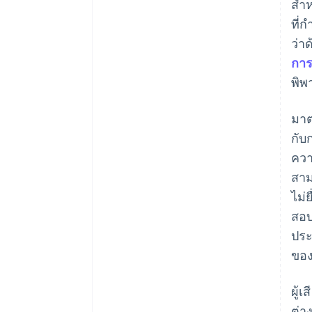
สำห
ที่
ว่า
การ
พิพ
มาต
กับ
ควา
สาม
ไม่
สอบ
ประ
ของ
ผู้
ต่า