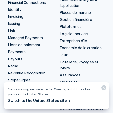
Financial Connections
l’application
Identity
Places de marché
Invoicing
Gestion financière
Issuing
Plateformes
Link
Logiciel-service
Managed Payments
Entreprises d'IA
Liens de paiement
Économie de la création
Payments
Jeux
Payouts
Hôtellerie, voyages et
Radar
loisirs
Revenue Recognition
Assurances
Stripe Sigma
Médias et
Tax
divertissements
You’re viewing our website for Canada, but it looks like
Terminal
you’re in the United States.
Organismes à but non
Switch to the United States site
Treasury
lucratif
Services aux entreprises