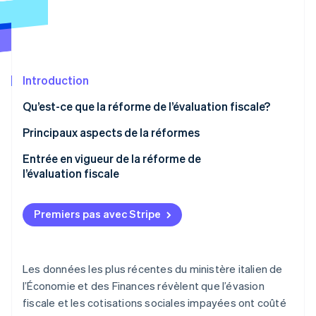
Commerce de détail
État des API
Atlas
Constitution d'une entreprise
Climate
Élimination du carbone
Écosystème
Introduction
Identity
Partenaires
Vérification de l'identité
Stripe App Marketplace
Qu’est-ce que la réforme de l’évaluation fiscale?
Principaux aspects de la réformes
Règlement des impôts et contre-interrogatoire
Entrée en vigueur de la réforme de
préventif
l’évaluation fiscale
Stripe Sessions 2026
Découvrez comment Stripe construit l’infrastructure écon
Notifications et communications de domicile
l’IA.
numérique
Premiers pas avec Stripe
Regarder
Coopération internationale
Prévention et lutte contre l’évasion et fraude à la
Les données les plus récentes du ministère italien de
TVA
l’Économie et des Finances révèlent que l’évasion
fiscale et les cotisations sociales impayées ont coûté
Révision des délais de limitation et de prescription