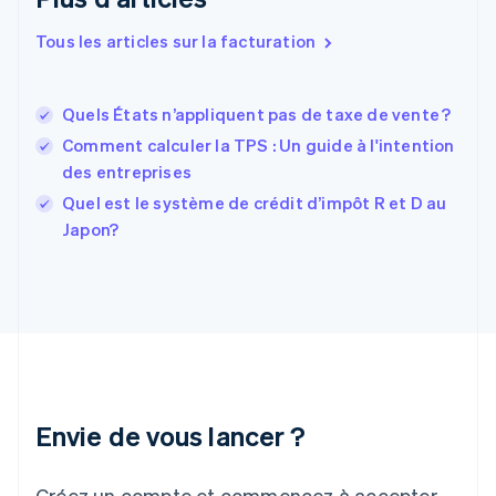
Espagne
Español
English
Tous les articles sur la facturation
Estonie
English
États-Unis
Quels États n’appliquent pas de taxe de vente ?
English
Español
简体中文
Finlande
Comment calculer la TPS : Un guide à l'intention
English
Svenska
des entreprises
France
Quel est le système de crédit d’impôt R et D au
Français
English
Japon?
Gibraltar
English
Grèce
English
Hongrie
English
Inde
English
Irlande
Envie de vous lancer ?
English
Italie
Italiano
English
Créez un compte et commencez à accepter