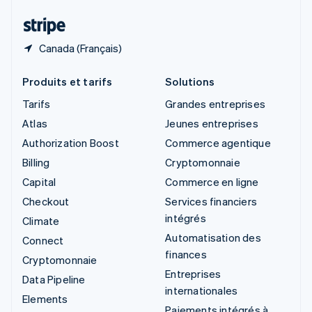
Thaïlande
ไทย
English
Canada (Français)
Produits et tarifs
Solutions
Tarifs
Grandes entreprises
Atlas
Jeunes entreprises
Authorization Boost
Commerce agentique
Billing
Cryptomonnaie
Capital
Commerce en ligne
Checkout
Services financiers
intégrés
Climate
Automatisation des
Connect
finances
Cryptomonnaie
Entreprises
Data Pipeline
internationales
Elements
Paiements intégrés à