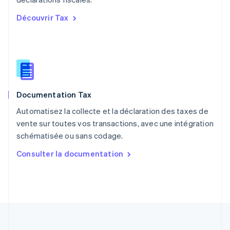
Pologne
English
Découvrir Tax
Portugal
Português
English
RAS de Hong Kong, Chine
English
简体中文
République tchèque
English
Roumanie
Documentation Tax
English
Royaume-Uni
Automatisez la collecte et la déclaration des taxes de
English
vente sur toutes vos transactions, avec une intégration
Singapour
schématisée ou sans codage.
English
简体中文
Slovaquie
Consulter la documentation
English
Slovénie
English
Italiano
Suède
Svenska
English
Suisse
Deutsch
Français
Italiano
English