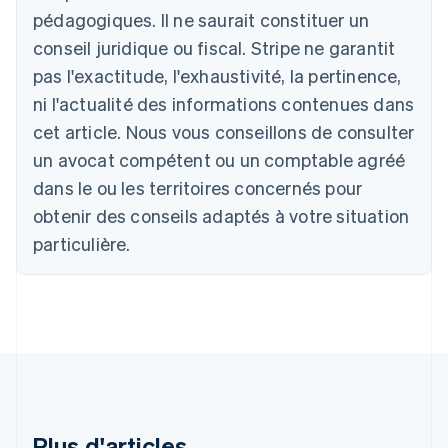
Australie
pédagogiques. Il ne saurait constituer un
English
conseil juridique ou fiscal. Stripe ne garantit
Autriche
Deutsch
English
pas l'exactitude, l'exhaustivité, la pertinence,
Belgique
ni l'actualité des informations contenues dans
Nederlands
Français
Deutsch
English
Brésil
cet article. Nous vous conseillons de consulter
Português
English
un avocat compétent ou un comptable agréé
Bulgarie
dans le ou les territoires concernés pour
English
Canada
obtenir des conseils adaptés à votre situation
English
Français
particulière.
Chine continentale
简体中文
English
Chypre
English
Croatie
English
Italiano
Danemark
English
Émirats arabes unis
English
Plus d'articles