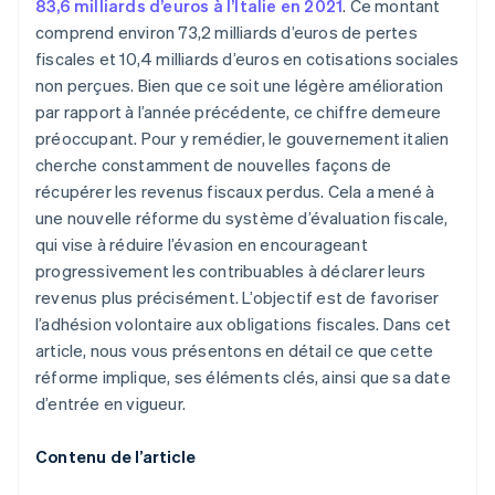
83,6 milliards d’euros à l’Italie en 2021
. Ce montant
pour l’évaluation fiscale
comprend environ 73,2 milliards d’euros de pertes
Réglementation de l’entente de deux ans avec les
fiscales et 10,4 milliards d’euros en cotisations sociales
créanciers
non perçues. Bien que ce soit une légère amélioration
par rapport à l’année précédente, ce chiffre demeure
préoccupant. Pour y remédier, le gouvernement italien
cherche constamment de nouvelles façons de
récupérer les revenus fiscaux perdus. Cela a mené à
une nouvelle réforme du système d’évaluation fiscale,
qui vise à réduire l’évasion en encourageant
progressivement les contribuables à déclarer leurs
revenus plus précisément. L’objectif est de favoriser
l’adhésion volontaire aux obligations fiscales. Dans cet
article, nous vous présentons en détail ce que cette
réforme implique, ses éléments clés, ainsi que sa date
d’entrée en vigueur.
Contenu de l’article