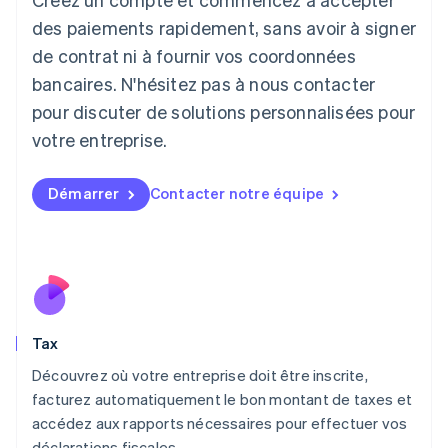
Japon
日本語
English
des paiements rapidement, sans avoir à signer
Lettonie
de contrat ni à fournir vos coordonnées
English
bancaires. N'hésitez pas à nous contacter
Liechtenstein
pour discuter de solutions personnalisées pour
Deutsch
English
Lituanie
votre entreprise.
English
Luxembourg
Français
Deutsch
English
Démarrer
Contacter notre équipe
Malaisie
English
简体中文
Malte
English
Mexique
Español
English
Norvège
Tax
English
Nouvelle-Zélande
Découvrez où votre entreprise doit être inscrite,
English
facturez automatiquement le bon montant de taxes et
Pays-Bas
accédez aux rapports nécessaires pour effectuer vos
Nederlands
English
déclarations fiscales.