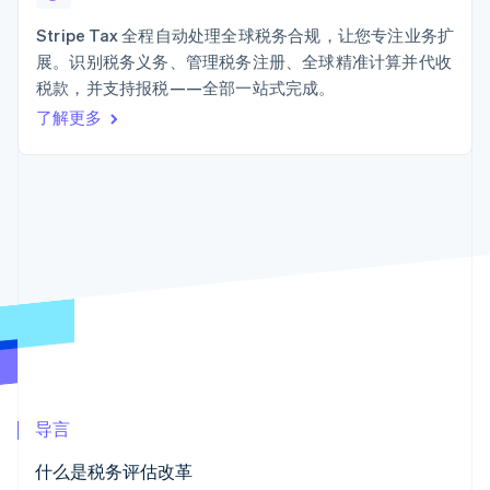
Boost
Stripe Sigma
产品路线图
SaaS
支付成功率优
自定义报告
Sessions 年度大会
Stripe Tax 全程自动处理全球税务合规，让您专注业务扩
化
Data Pipeline
招聘
展。识别税务义务、管理税务注册、全球精准计算并代收
数据同步
Link
资讯中心
加速结账
资源
税款，并支持报税——全部一站式完成。
Stripe Press
按行业
了解更多
应用集成
AI 企业
代码示例
创作者经济
开发者博客
联系
更多
游戏
API 状态
Product roadmap
酒店、旅游与休闲
联系销售
了解未来规划
保险
成为合作伙伴
媒体与娱乐
Radar
非营利组织
欺诈防范
专业服务
Atlas
公共部门
初创企业注册
零售
Climate
碳移除
生态系统
导言
合作伙伴
什么是税务评估改革
Stripe App Marketplace