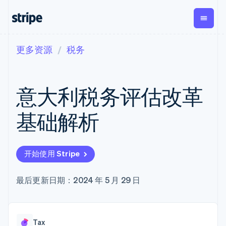
更多资源
税务
按企业阶段
文档
学习
支付
营收
资金管
平台
理
易市
大型企业
Stripe 文档
博客
Payments
Billing
初创企业
API 参考文档
客户案例
意大利税务评估改革
在线支付
经常性收入
Global
Conn
库与 SDK
指南
Payment links
Metronome
Payouts
Stripe Apps
按用量计费
平台
基础解析
无代码支付
Subscriptions
向第三
按应用场景
Checkout
方打款
支持
预构建支付界
订阅管理
Crypto
指南
智能体商务
面
Invoicing
钱包、
加密货币
获取支持
一次性或定期
Elements
开始使用 Stripe
稳定币
电子商务
接受线上付款
托管支持方案
灵活的 UI 组件
账单
发行和
嵌入式金融
实施预置结账流程
专业服务
支付方式
Tax
发卡基
财务自动化
构建平台或交易市场
最后更新日期：2024 年 5 月 29 日
支持 125 种以
销售税和增值
础设施
全球化企业
管理订阅
上
税自动化
应用内支付
提供按用量计费
Terminal
Revenue
交易市场
发行稳定币支持的支付卡
线下支付
Recognition
公司
资金管理
通过智能体配置和管理服
会计自动化
Authorization
Tax
平台
务