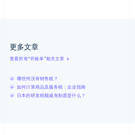
荷兰
Nederlands
English
加拿大
English
Français
捷克
English
克罗地亚
English
Italiano
更多文章
拉脱维亚
English
查看所有“开账单”相关文章
立陶宛
English
列支敦士登
哪些州没有销售税？
Deutsch
English
卢森堡
如何计算商品及服务税：企业指南
Français
Deutsch
English
日本的研发税额减免制度是什么？
罗马尼亚
English
马尔他
English
马来西亚
English
简体中文