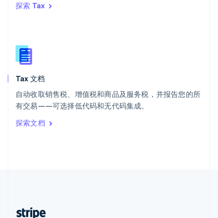
探索 Tax
English
西班牙
Español
English
新加坡
English
简体中文
新西兰
English
Tax 文档
匈牙利
English
自动收取销售税、增值税和商品及服务税，并报告您的所
意大利
有交易——可选择低代码和无代码集成。
Italiano
English
印度
探索文档
English
英国
English
直布罗陀
English
中国内地
简体中文
English
中国香港特别行政区
English
简体中文