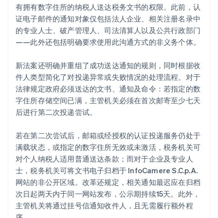
有拥有数字住所的纳税人送达税务文书的权限。此前，认
证电子邮件的通知对象仅包括法人企业、相关注册名录中
的专业人士、破产管理人、司法清算人以及公共行政部门
——此外还包括明确要求使用此沟通方式的非义务个体。
新法案还明确并重组了成功送达通知的规则，同时根据收
件人类型简化了对投递异常或失败情况的处理流程。对于
法律规定政府必须送达的文书、通知及命令：若指定的数
字住所存储空间已满，主管机关必须在首次邮寄至少七天
后进行第二次投递尝试。
若在第二次尝试后，邮箱或经授权的认证投递服务仍处于
满载状态，或指定的数字住所无效或未激活，税务机关可
对个人纳税人适用普通送达条款；而对于企业及专业人
士，税务机关可将文书电子归档于 InfoCamere S.C.p.A.
网站的非公开区域。改革还规定，相关通知最迟应在归档
次日起两天内于同一网站发布，公示期持续15天。此外，
主管机关将通过挂号信通知收件人，且无需履行额外程
序。