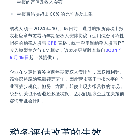
申报的产值及收入金额
申报表错误超出 30% 的允许误差上限
纳税人须于 2024 年 10 月 15 日前，通过填报所得税申报
表相应章节签署两年期债权人安排协议（适用综合可靠性
指标的纳税人填写
CPB
表格，统一税率制纳税人填写 PF
收入模型第六节 LM 框架，该表格更新版本将自
2024 年
6 月 15 日
起上线提供）。
企业在决定是否签署两年期债权人安排时，需权衡利弊。
该协议将应纳税额锁定两年，因此营收高于申报水平的企
业可减少税负。但另一方面，即便出现少报营收的情况，
税务机关也不会退还多缴税款。故我们建议企业在决策前
咨询专业会计师。
阿联酋
English
爱尔兰
税务评估改革的生效
English