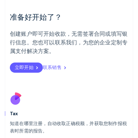
美国
English
Español
简体中文
墨西哥
准备好开始了？
Español
English
挪威
English
创建账户即可开始收款，无需签署合同或填写银
葡萄牙
行信息。您也可以联系我们，为您的企业定制专
Português
English
日本
属支付解决方案。
日本語
English
瑞典
立即开始
联系销售
Svenska
English
瑞士
Deutsch
Français
Italiano
English
塞浦路斯
English
斯洛伐克
English
斯洛文尼亚
Tax
English
Italiano
知道在哪里注册，自动收取正确税额，并获取您制作报税
泰国
ไทย
English
表时所需的报告。
希腊