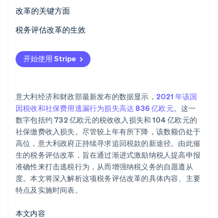
Stripe Sessions 2026
改革的关键方面
了解 Stripe 如何为 AI 构建经济基础设施。
立即观看
税务和解与预防性交叉质询
税务评估改革的生效
数字住所通知与通讯
开始使用 Stripe
国际合作
防范与打击增值税逃税及欺诈行为
意大利经济和财政部最新发布的数据显示，
2021 年该国
税务评估时效期的修订
因税收和社保费用逃漏行为损失高达 836 亿欧元
。这一
数字包括约 732 亿欧元的税收收入损失和 104 亿欧元的
两年期债权人安排规定
社保缴费收入损失。尽管较上年有所下降，该数额仍处于
高位，意大利政府正持续寻求追回税款的新途径。由此催
生的税务评估改革，旨在通过渐进式激励纳税人提高申报
准确性来打击逃税行为，从而增强纳税义务的自愿遵从
度。本文将深入解析这项税务评估改革的具体内容、主要
特点及实施时间表。
本文内容