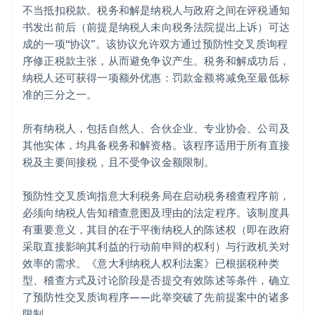
不当抵扣税款。税务和解是纳税人与政府之间在评税通知
书发出前后（前提是纳税人未向税务法院提出上诉）可达
成的一项“协议”。该协议允许双方通过预防性交叉质询程
序修正税款主张，从而避免争议产生。税务和解成功后，
纳税人还可获得一项额外优惠：罚款金额将减免至最低标
准的三分之一。
所有纳税人，包括自然人、合伙企业、专业协会、公司及
其他实体，均具备税务和解资格。该程序适用于所有直接
税及主要间接税，且不受争议金额限制。
预防性交叉质询指意大利税务局在启动税务稽查程序前，
必须向纳税人告知稽查意图及理由的法定程序。该制度具
有重要意义，其目的在于平衡纳税人的陈述权（即在政府
采取直接影响其利益的行动前申辩的权利）与行政机关对
效率的需求。《意大利纳税人权利法案》已根据税种类
型、稽查方式及讨论阶段是否提交有效陈述等条件，确立
了预防性交叉质询程序——此举突破了先前提案中的诸多
限制。