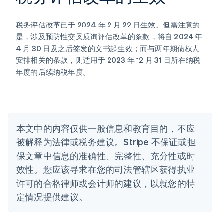
爱沙尼亚
English
奥地利
税务评估改革已于 2024 年 2 月 22 日生效。但需注意的
Deutsch
English
是，涉及预防性交叉质询评估改革的条款，将自 2024 年
澳大利亚
4 月 30 日及之后签发的文书起生效；而与两年期债权人
English
巴西
安排相关的条款，则适用于 2023 年 12 月 31 日所在纳税
Português
English
年度的后续纳税年度。
保加利亚
English
比利时
Nederlands
Français
Deutsch
English
波兰
本文中的内容仅供一般信息和教育目的，不应
English
丹麦
被解释为法律或税务建议。Stripe 不保证或担
English
保文章中信息的准确性、完整性、充分性或时
德国
效性。您应该寻求在您的司法管辖区获得执业
Deutsch
English
法国
许可的合格律师或会计师的建议，以就您的特
Français
English
定情况提供建议。
芬兰
English
Svenska