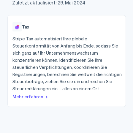
Data Pipeline
Zuletzt aktualisiert: 29. Mai 2024
Marktplatz auf
Geldmanagement
Zugriff auf mehr als
Datensynchronisierung
Produkt-Roadmap
Grundlagen der
Plattformen
125
Stripe Sessions
Abonnementverwaltung
SaaS
Terminal
Karriere
Zahlungen vor Ort
Newsroom
So setzen Sie
Tax
Authorization
Stripe Press
nutzungsbasierte
Boost
Abrechnung um
Stripe Tax automatisiert Ihre globale
Nach Branche
Optimierung der
Stablecoin-gestützte
Autorisierungsraten
Steuerkonformität von Anfang bis Ende, sodass Sie
Karten ausgeben: So
Link
KI-Unternehmen
Kontakt
geht´s
sich ganz auf Ihr Unternehmenswachstum
Beschleunigter
Creator Economy
Bereitstellung und
konzentrieren können. Identifizieren Sie Ihre
Bezahlvorgang
Gaming
Verwaltung von
Sales-Team
steuerlichen Verpflichtungen, koordinieren Sie
Financial
Bewirtung, Reisen und
Diensten mit Agenten
kontaktieren
Connections
Freizeit
Registrierungen, berechnen Sie weltweit die richtigen
Partner werden
Verbundene
Versicherungen
Steuerbeträge, ziehen Sie sie ein und reichen Sie
Medien und
Finanzdaten
Steuererklärungen ein – alles an einem Ort.
Unterhaltung
Ressourcen
Gemeinnützige
Mehr erfahren
Organisationen
App-Integrationen
Fachdienstleistungen
Mehr
Code-Beispiele
Öffentlicher Sektor
Product roadmap
Entwickler-Blog
Einzelhandel
Ausblick
API-Status
Radar