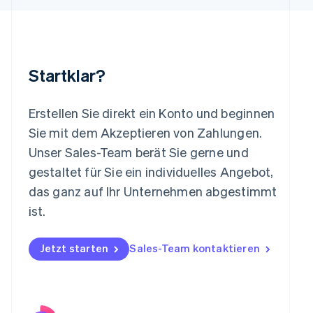
English
Liechtenstein
Deutsch
English
Litauen
English
Startklar?
Luxemburg
Français
Deutsch
English
Malaysia
Erstellen Sie direkt ein Konto und beginnen
English
简体中文
Malta
Sie mit dem Akzeptieren von Zahlungen.
English
Unser Sales-Team berät Sie gerne und
Mexiko
gestaltet für Sie ein individuelles Angebot,
Español
English
Neuseeland
das ganz auf Ihr Unternehmen abgestimmt
English
ist.
Niederlande
Nederlands
English
Norwegen
Jetzt starten
Sales-Team kontaktieren
English
Österreich
Deutsch
English
Polen