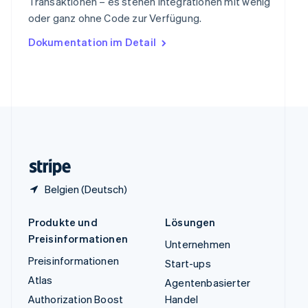
Transaktionen – es stehen Integrationen mit wenig
Tschechische Republik
oder ganz ohne Code zur Verfügung.
English
Ungarn
Dokumentation im Detail
English
Vereinigte Arabische Emirate
English
Vereinigte Staaten
English
Español
简体中文
Vereinigtes Königreich
English
Zypern
English
Belgien (Deutsch)
Produkte und
Lösungen
Preisinformationen
Unternehmen
Preisinformationen
Start-ups
Atlas
Agentenbasierter
Authorization Boost
Handel