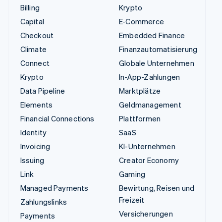
Billing
Krypto
Capital
E-Commerce
Checkout
Embedded Finance
Climate
Finanzautomatisierung
Connect
Globale Unternehmen
Krypto
In-App-Zahlungen
Data Pipeline
Marktplätze
Elements
Geldmanagement
Financial Connections
Plattformen
Identity
SaaS
Invoicing
KI-Unternehmen
Issuing
Creator Economy
Link
Gaming
Managed Payments
Bewirtung, Reisen und
Freizeit
Zahlungslinks
Versicherungen
Payments