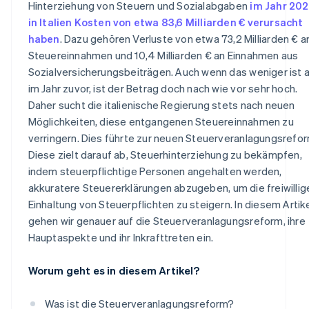
Hinterziehung von Steuern und Sozialabgaben
im Jahr 202
Überarbeitung der Begrenzung und der Verjährungszei
in Italien Kosten von etwa 83,6 Milliarden € verursacht
für die Steuerveranlagung
haben
. Dazu gehören Verluste von etwa 73,2 Milliarden € a
Regulierung des Zwei-Jahres-Arrangements mit
Steuereinnahmen und 10,4 Milliarden € an Einnahmen aus
Gläubigern
Sozialversicherungsbeiträgen. Auch wenn das weniger ist a
im Jahr zuvor, ist der Betrag doch nach wie vor sehr hoch.
Daher sucht die italienische Regierung stets nach neuen
Möglichkeiten, diese entgangenen Steuereinnahmen zu
verringern. Dies führte zur neuen Steuerveranlagungsrefor
Diese zielt darauf ab, Steuerhinterziehung zu bekämpfen,
indem steuerpflichtige Personen angehalten werden,
akkuratere Steuererklärungen abzugeben, um die freiwillig
Einhaltung von Steuerpflichten zu steigern. In diesem Artik
gehen wir genauer auf die Steuerveranlagungsreform, ihre
Hauptaspekte und ihr Inkrafttreten ein.
Worum geht es in diesem Artikel?
Was ist die Steuerveranlagungsreform?