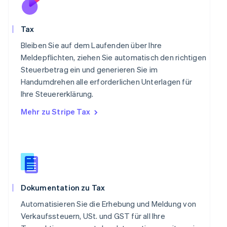
English
Portugal
Português
English
Tax
Rumänien
English
Bleiben Sie auf dem Laufenden über Ihre
Schweden
Meldepflichten, ziehen Sie automatisch den richtigen
Svenska
English
Steuerbetrag ein und generieren Sie im
Schweiz
Handumdrehen alle erforderlichen Unterlagen für
Deutsch
Français
Italiano
English
Singapur
Ihre Steuererklärung.
English
简体中文
Mehr zu Stripe Tax
Slowakei
English
Slowenien
English
Italiano
Sonderverwaltungsregion Hongkong,
China
English
简体中文
Dokumentation zu Tax
Spanien
Español
English
Automatisieren Sie die Erhebung und Meldung von
Thailand
Verkaufssteuern, USt. und GST für all Ihre
ไทย
English