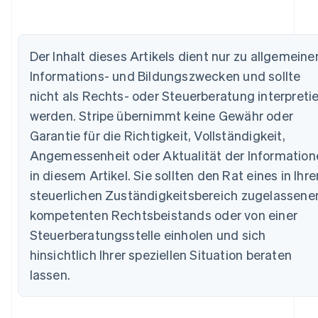
Der Inhalt dieses Artikels dient nur zu allgemeine
Informations- und Bildungszwecken und sollte
nicht als Rechts- oder Steuerberatung interpretie
Australien
werden. Stripe übernimmt keine Gewähr oder
English
Garantie für die Richtigkeit, Vollständigkeit,
Belgien
Nederlands
Français
Deutsch
English
Angemessenheit oder Aktualität der Information
Brasilien
in diesem Artikel. Sie sollten den Rat eines in Ihr
Português
English
Bulgarien
steuerlichen Zuständigkeitsbereich zugelassene
English
kompetenten Rechtsbeistands oder von einer
Dänemark
Steuerberatungsstelle einholen und sich
English
Deutschland
hinsichtlich Ihrer speziellen Situation beraten
Deutsch
English
lassen.
Estland
English
Festlandchina