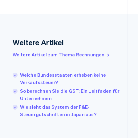
简体中文
English
Finnland
English
Svenska
Frankreich
Français
English
Gibraltar
English
Weitere Artikel
Griechenland
English
Weitere Artikel zum Thema Rechnungen
Indien
English
Irland
Welche Bundesstaaten erheben keine
English
Verkaufssteuer?
Italien
Italiano
English
So berechnen Sie die GST: Ein Leitfaden für
Japan
Unternehmen
日本語
English
Wie sieht das System der F&E-
Kanada
Steuergutschriften in Japan aus?
English
Français
Kroatien
English
Italiano
Lettland