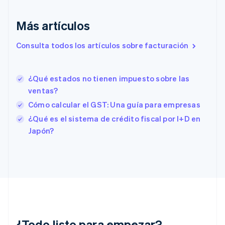
English
Emiratos Árabes Unidos
Más artículos
English
Eslovaquia
Consulta todos los artículos sobre facturación
English
Eslovenia
English
Italiano
¿Qué estados no tienen impuesto sobre las
España
ventas?
Español
English
Estados Unidos
Cómo calcular el GST: Una guía para empresas
English
Español
简体中文
¿Qué es el sistema de crédito fiscal por I+D en
Estonia
Japón?
English
Finlandia
English
Svenska
Francia
Français
English
Gibraltar
English
Grecia
English
¿Todo listo para empezar?
Hungría