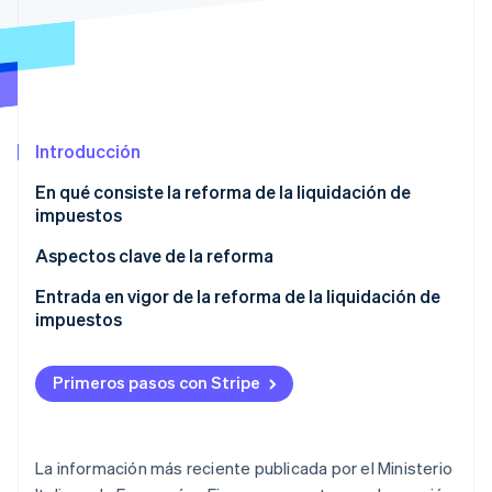
Ecosistema
Sesiones de Stripe 2026
Socios
Descubre cómo Stripe construye la infraestructura económi
Stripe App Marketplace
Mirar ahora
Introducción
En qué consiste la reforma de la liquidación de
impuestos
Aspectos clave de la reforma
Liquidación de impuestos con contradictorio
Entrada en vigor de la reforma de la liquidación de
preventivo
impuestos
Notificaciones y comunicaciones en el domicilio
fiscal digital
Primeros pasos con Stripe
Cooperación internacional
Prevención y lucha contra la evasión y el fraude del
La información más reciente publicada por el Ministerio
IVA