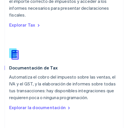
el importe correcto de impuestos y acceder a los
Español
English
informes necesarios para presentar declaraciones
Noruega
fiscales.
English
Nueva Zelandia
Explorar Tax
English
Países Bajos
Nederlands
English
Polonia
English
Portugal
Português
English
Documentación de Tax
RAE de Hong Kong, China
English
简体中文
Automatiza el cobro del impuesto sobre las ventas, el
Reino Unido
IVA y el GST, y la elaboración de informes sobre todas
English
tus transacciones: hay disponibles integraciones que
República Checa
requieren poca o ninguna programación.
English
Rumania
Explorar la documentación
English
Singapur
English
简体中文
Suecia