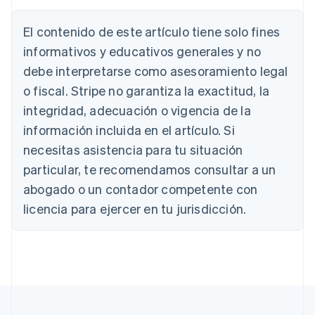
El contenido de este artículo tiene solo fines
Alemania
Deutsch
English
informativos y educativos generales y no
Australia
debe interpretarse como asesoramiento legal
English
Austria
o fiscal. Stripe no garantiza la exactitud, la
Deutsch
English
integridad, adecuación o vigencia de la
Bélgica
información incluida en el artículo. Si
Nederlands
Français
Deutsch
English
Brasil
necesitas asistencia para tu situación
Português
English
particular, te recomendamos consultar a un
Bulgaria
abogado o un contador competente con
English
Canadá
licencia para ejercer en tu jurisdicción.
English
Français
China continental
简体中文
English
Chipre
English
Croacia
English
Italiano
Dinamarca