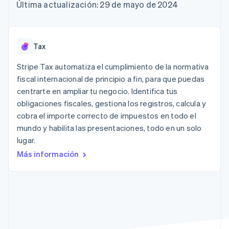
Authorization
Recognition
Empresa
Última actualización: 29 de mayo de 2024
Gestión del dinero
Gestionar
Boost
Automatización
Plataformas
suscripciones
Optimizaciones
contable
Hoja de ruta del
SaaS
Ofrecer cobro por
de aceptación
Stripe Sigma
producto
consumo
Link
Informes
Conferencia anual
Emitir tarjetas
Tax
Proceso de
personalizados
Sessions
respaldadas por
compra
Data Pipeline
Empleos
monedas estables
Stripe Tax automatiza el cumplimiento de la normativa
Por sector
acelerado
Sincronización
Sala de prensa
Aprovisiona y gestiona
fiscal internacional de principio a fin, para que puedas
de datos
Stripe Press
servicios con agentes
Empresas de IA
centrarte en ampliar tu negocio. Identifica tus
Economía de los
obligaciones fiscales, gestiona los registros, calcula y
creadores
cobra el importe correcto de impuestos en todo el
Juegos
Contacto
Más
Recursos
Hostelería, viajes y ocio
mundo y habilita las presentaciones, todo en un solo
Product roadmap
Contacta con ventas
lugar.
Ver lo que viene
Seguros
Integraciones de
Conviértete en socio
Medios de
aplicaciones
Más información
Radar
comunicación y
Ejemplos de código
Prevención de fraude
entretenimiento
Blog de
Organizaciones sin
desarrolladores
Atlas
fines de lucro
Estado de la API
Constitución de una startup
Servicios
Climate
profesionales
Eliminación de dióxido de carbono
Sector público
Minorista