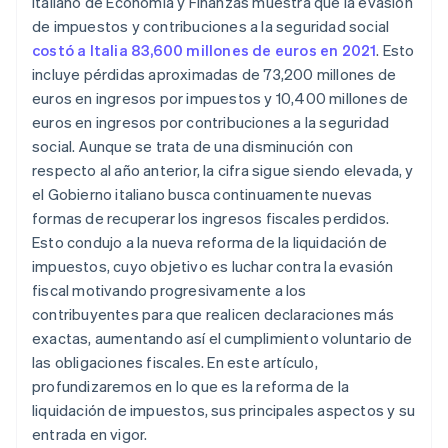
Italiano de Economía y Finanzas muestra que la evasión
de impuestos y contribuciones a la seguridad social
Plazos de prescripción y caducidad revisados para
costó a Italia 83,600 millones de euros en 2021
. Esto
la liquidación de impuestos
incluye pérdidas aproximadas de 73,200 millones de
Regulación del acuerdo de acreedores a dos años
euros en ingresos por impuestos y 10,400 millones de
euros en ingresos por contribuciones a la seguridad
social. Aunque se trata de una disminución con
respecto al año anterior, la cifra sigue siendo elevada, y
el Gobierno italiano busca continuamente nuevas
formas de recuperar los ingresos fiscales perdidos.
Esto condujo a la nueva reforma de la liquidación de
impuestos, cuyo objetivo es luchar contra la evasión
fiscal motivando progresivamente a los
contribuyentes para que realicen declaraciones más
exactas, aumentando así el cumplimiento voluntario de
las obligaciones fiscales. En este artículo,
profundizaremos en lo que es la reforma de la
liquidación de impuestos, sus principales aspectos y su
entrada en vigor.