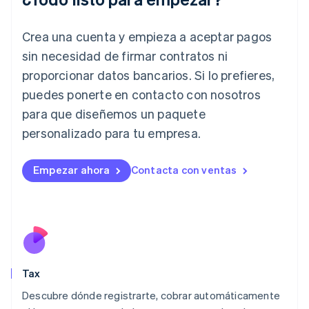
English
India
Crea una cuenta y empieza a aceptar pagos
English
Irlanda
sin necesidad de firmar contratos ni
English
proporcionar datos bancarios. Si lo prefieres,
Italia
puedes ponerte en contacto con nosotros
Italiano
English
para que diseñemos un paquete
Japón
日本語
English
personalizado para tu empresa.
Letonia
English
Liechtenstein
Empezar ahora
Contacta con ventas
Deutsch
English
Lituania
English
Luxemburgo
Français
Deutsch
English
Malasia
English
简体中文
Tax
Malta
English
Descubre dónde registrarte, cobrar automáticamente
México