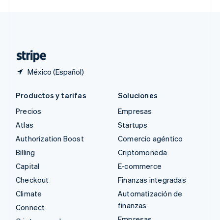
Svenska
English
Suiza
Deutsch
Français
Italiano
English
Tailandia
ไทย
English
México (Español)
Productos y tarifas
Soluciones
Precios
Empresas
Atlas
Startups
Authorization Boost
Comercio agéntico
Billing
Criptomoneda
Capital
E-commerce
Checkout
Finanzas integradas
Climate
Automatización de
finanzas
Connect
Empresas