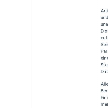
Art
und
una
Die
ent
Ste
Par
ein
Ste
Dri
All
Ber
Ein
mei