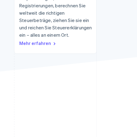
Registrierungen, berechnen Sie
weltweit die richtigen
Steuerbeträge, ziehen Sie sie ein
Stripe-Sessions 2026
Erfahren Sie, wie Stripe
und reichen Sie Steuererklärungen
Lösungen für die
ein – alles an einem Ort.
Wirtschaftsinfrastruktur
Mehr erfahren
für KI aufbaut.
Jetzt ansehen