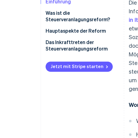
Einführung
Die
Inf
Was ist die
Steuerveranlagungsreform?
in 
etw
Hauptaspekte der Reform
Soz
Steuerliche Einigung und
Das Inkrafttreten der
doc
präventive Steueruntersuchung
Steuerveranlagungsreform
Mög
Benachrichtigungen und
Ste
Kommunikation über digitale
Jetzt mit Stripe starten
ste
Adressen
um 
Internationale Kooperation
gen
Verhindern und Bekämpfen von
Umsatzsteuerhinterziehung
Wor
und -betrug
Überarbeitung der Begrenzung
und der Verjährungszeiten für
die Steuerveranlagung