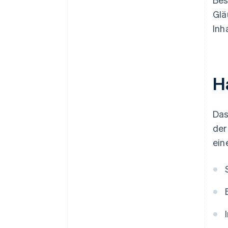
Glä
Inh
H
Das
der
ein