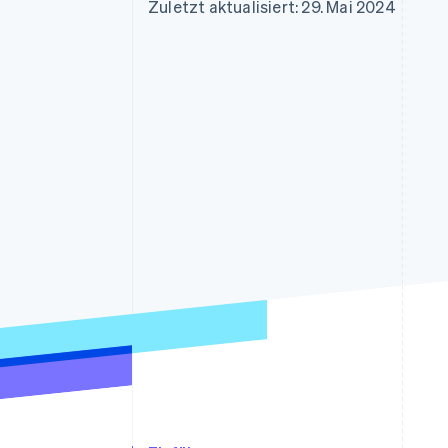
Optimierung der
Datensynchronisier
Zuletzt aktualisiert: 29. Mai 2024
Autorisierungsraten
Link
Beschleunigter Bezahlvorgang
Financial Connections
Verbundene Finanzdaten