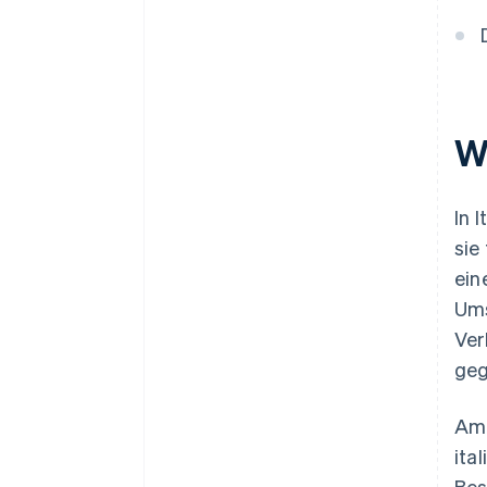
Regulierung des Zwei-Jahres-
Arrangements mit Gläubigern
W
In 
sie
ein
Ums
Ver
geg
Am 
ita
Bes