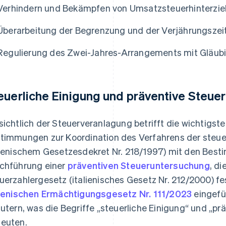
Verhindern und Bekämpfen von Umsatzsteuerhinterzie
Überarbeitung der Begrenzung und der Verjährungszeit
Regulierung des Zwei-Jahres-Arrangements mit Gläub
euerliche Einigung und präventive Steue
sichtlich der Steuerveranlagung betrifft die wichtigs
timmungen zur Koordination des Verfahrens der steue
lienischem Gesetzesdekret Nr. 218/1997) mit den Best
chführung einer
präventiven Steueruntersuchung
, di
uerzahlergesetz (italienisches Gesetz Nr. 212/2000) 
lienischen Ermächtigungsgesetz Nr. 111/2023
eingefü
äutern, was die Begriffe „steuerliche Einigung“ und „p
euten.