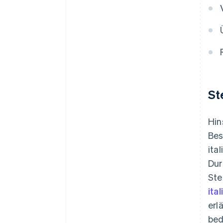
St
Hin
Bes
ita
Dur
Ste
ita
erl
bed