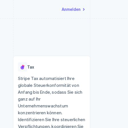
Anmelden
Ressourcen
Ecosystem
Kontakt
nd Marktplätze
Mehr
App-Integrationen
Partner
Sales-Team kontaktieren
Product roadmap
Code-Beispiele
Stripe App-Marktplatz
Partner werden
Ausblick
 Plattformen
Entwickler-Blog
eit
API-Status
Radar
Betrugsprävention
Tax
Atlas
onen
Start-up-Gründung
Stripe Tax automatisiert Ihre
globale Steuerkonformität von
Climate
CO₂-Entnahme
Anfang bis Ende, sodass Sie sich
ganz auf Ihr
Identity
Online-Identitätsprüfung
Unternehmenswachstum
konzentrieren können.
Identifizieren Sie Ihre steuerlichen
Verpflichtungen, koordinieren Sie