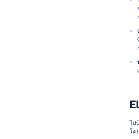
E
ไปป
โดย