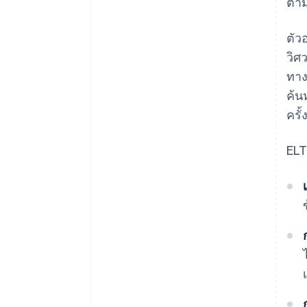
ตาม
ตัว
วิศ
ทาง
ค้น
ครั้
ELT