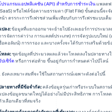
โปรแกรมแอปพลิเคชัน (API) สำหรับการชำระเงิน
แพลตฟอ
(SaaS) หรือไฟล์ข้อความธรรมดา (Flat File) ขั้นตอนนี้จะ
หน้า ตรรกะการรีเฟรชส่วนเพิ่มเทียบกับการรีเฟรชแบบเต็
แปลง:
ข้อมูลที่แยกออกมาจะย้ายไปยังเลเยอร์การประมวลผลซ
การจัดการค่าว่าง การแคสต์ประเภท) การจัดรูปแบบใหม่ (
ชื่อคอลัมน์) การกรอง และบางครั้งจะได้รับการเสริมด้วยข้อ
โหลด:
ชุดข้อมูลที่ประมวลผลแล้วจะโหลดลงในปลายทางใน
อัปเซิร์ต
หรือการต่อท้าย ขึ้นอยู่กับการกำหนดค่าไปป์ไลน์
 ยังคงเหมาะสมที่จะใช้ในสถานการณ์เฉพาะดังต่อไปนี้
ปลายทางที่มีข้อจำกัด:
คลังข้อมูลรุ่นเก่าหรือระบบในสถาน
แปลงข้อมูลขนาดใหญ่ได้อย่างไม่มีประสิทธิภาพ การโหลดข้อ
ตัวเลือกเดียวที่สมจริง
ข้อกำหนดด้านการกำกับดูแลที่เข้มงวด:
บางองค์กรต้องตรว