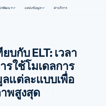
นักพัฒนา
แหล่งข้อมูล
ค่าบริการ
ใช้งาน
นุน
คู่มือ
ตามอุตสาหกรรม
บริษัท
การจัดการเงิน
แพลตฟอร์มและ
บใช้เอเจนต์
นับสนุน
รับการชำระเงินออนไลน์
บริษัท AI
แผนงานผลิตภัณฑ์
Global Payouts
Connect
์ซ
ารสนับสนุนที่ได้รับการจัดการ
ติดตั้งใช้งานการชำระเงินสำเร็จรูป
แวดวงครีเอเตอร์
การประชุมประจำปีแบบเซสชั
วงหน้า
เบิกจ่ายให้กับบุคคลที่สาม
การชำระเงินส
งการเงินที่ผสานรวมในตัว
ฉพาะทาง
สร้างแพลตฟอร์มหรือมาร์เก็ตเพลส
เกม
ตำแหน่งงาน
ทียบกับ ELT: เวลา
อัตโนมัติด้านการเงิน
จัดการการชำระเงินตามรอบบิล
การบริการ การเดินทาง และส
ห้องข่าว
การใช้งาน
วโลก
เสนอการเรียกเก็บเงินตามการใช้งาน
Stripe Press
บิล
เงินในแอป
ออกบัตรที่มีสเตเบิลคอยน์รองรับอยู่
ประกันภัย
งินตามรอบ
เพลส
จัดเตรียมและจัดการบริการด้วยเอเจนต์
สื่อและความบันเทิง
การใช้โมเดลการ
รเงิน
องค์กรไม่แสวงผลกำไร
ร์ม
บริการเฉพาะทาง
บแผนล่วง
ภาครัฐ
ลแต่ละแบบเพื่อ
ธุรกิจค้าปลีก
VAT
ภาพสูงสุด
on
การทำบัญชี