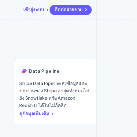
เข้าสู่ระบบ
ติดต่อฝ่ายขาย
แหล่งข้อมูล
ระบบนิเวศ
การติดต่อ
มาร์เก็ตเพลส
เพิ่มเติม
การเชื่อมต่อการทำงานแอป
พาร์ทเนอร์
ติดต่อฝ่ายขาย
Product roadmap
น
ตัวอย่างโค้ด
Stripe App Marketplace
สมัครเป็นพาร์ทเนอร์
ดูสิ่งที่กำลังจะมาถึง
ำหรับแพลตฟอร์ม
บล็อกของนักพัฒนา
ันทนาการ
สถานะ API
Radar
การป้องกันการฉ้อโกง
Data Pipeline
Atlas
การก่อตั้งบริษัทสตาร์ทอัพ
Stripe Data Pipeline ส่งข้อมูลและ
รายงานของ Stripe ล่าสุดทั้งหมดไป
Climate
การขจัดคาร์บอน
ยัง Snowflake หรือ Amazon
Redshift ได้ในไม่กี่คลิก
ดูข้อมูลเพิ่มเติม