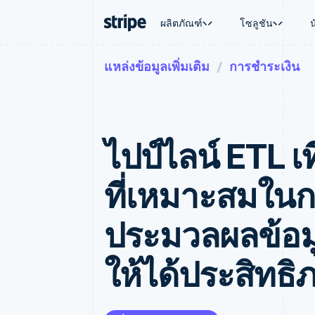
ผลิตภัณฑ์
โซลูชัน
แหล่งข้อมูลเพิ่มเติม
การชำระเงิน
ตามขั้น
เอกสารประกอบ
เรียนรู้
ตามกรณี
การสนับส
การชำระเงิน
รายรับ
องค์กร
Stripe Docs
บล็อก
การค้าแบ
รับการส
Payments
Billing
ธุรกิจสตาร์ทอัพ
ข้อมูลอ้างอิงเกี่ยวกับ API
เรื่องราวจากลูกค้า
อีคอมเมิร
แพ็กเกจก
การชำระเงินออนไลน์
รายรับตามแบบแผนล่
ไลบรารีและ SDK
คู่มือ
บริการทา
บริการเ
Payment links
Metronome
Stripe Apps
ไปป์ไลน์ ETL เ
การทำงาน
การชำระเงินแบบไม่ต้องเขียน
การเรียกเก็บเงินตาม
ธุรกิจทั่
โค้ด
การชำระเงินตามรอบ
การชำระ
การจัดการการชำระเ
Checkout
มาร์เก็ต
ที่เหมาะสมใน
UI การชำระเงินสำเร็จรูป
บิล
การจัดกา
Elements
Invoicing
แพลตฟอ
องค์ประกอบ UI ที่ยืดหยุ่น
ครั้งเดียวหรือตามแบ
SaaS
ประมวลผลข้อมู
วิธีการชำระเงิน
หน้า
เข้าถึงได้มากกว่า 125 รายการ
Tax
Authorization Boost
คิดภาษีการขายและ 
ให้ได้ประสิทธิ
ยกระดับการยอมรับการชำระเงิน
อัตโนมัติ
Link
Revenue Recogniti
การชำระเงินที่รวดเร็วขึ้น
ระบบอัตโนมัติสำหรับ
Stripe Sigma