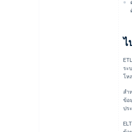
ไ
ETL
ระบ
โหล
สำห
ข้อ
ประ
ELT
ข้อ