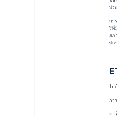
ประ
การ
รีท
สภา
ปล
E
ไปป
การ