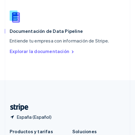
Português
English
RAE de Hong Kong, China
English
简体中文
Reino Unido
English
Documentación de Data Pipeline
República Checa
Entiende tu empresa con información de Stripe.
English
Rumanía
Explorar la documentación
English
Singapur
English
简体中文
Suecia
Svenska
English
Suiza
Deutsch
Français
Italiano
English
Tailandia
ไทย
English
España (Español)
Productos y tarifas
Soluciones