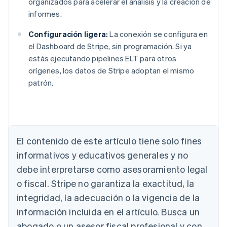
organizados para acelerar el análisis y la creación de
informes.
Configuración ligera:
La conexión se configura en
el Dashboard de Stripe, sin programación. Si ya
estás ejecutando pipelines ELT para otros
orígenes, los datos de Stripe adoptan el mismo
patrón.
El contenido de este artículo tiene solo fines
Alemania
informativos y educativos generales y no
Deutsch
English
Australia
debe interpretarse como asesoramiento legal
English
o fiscal. Stripe no garantiza la exactitud, la
Austria
integridad, la adecuación o la vigencia de la
Deutsch
English
Bélgica
información incluida en el artículo. Busca un
Nederlands
Français
Deutsch
English
abogado o un asesor fiscal profesional y con
Brasil