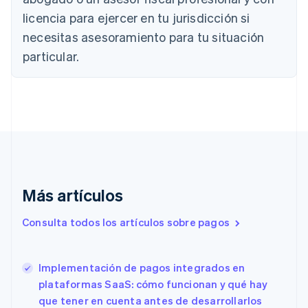
Português
English
licencia para ejercer en tu jurisdicción si
Bulgaria
necesitas asesoramiento para tu situación
English
Canadá
particular.
English
Français
China continental
简体中文
English
Chipre
English
Croacia
English
Italiano
Dinamarca
English
Más artículos
Emiratos Árabes Unidos
English
Consulta todos los artículos sobre pagos
Eslovaquia
English
Eslovenia
Implementación de pagos integrados en
English
Italiano
España
plataformas SaaS: cómo funcionan y qué hay
Español
English
que tener en cuenta antes de desarrollarlos
Estados Unidos