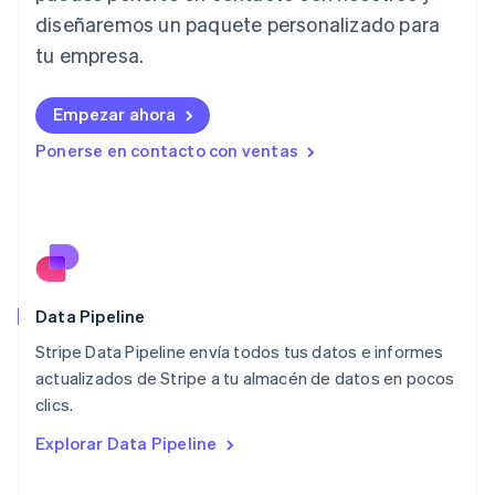
diseñaremos un paquete personalizado para
English
Liechtenstein
tu empresa.
Deutsch
English
Lituania
English
Empezar ahora
Luxemburgo
Ponerse en contacto con ventas
Français
Deutsch
English
Malasia
English
简体中文
Malta
English
México
Español
English
Noruega
Data Pipeline
English
Stripe Data Pipeline envía todos tus datos e informes
Nueva Zelanda
English
actualizados de Stripe a tu almacén de datos en pocos
Países Bajos
clics.
Nederlands
English
Explorar Data Pipeline
Polonia
English
Portugal