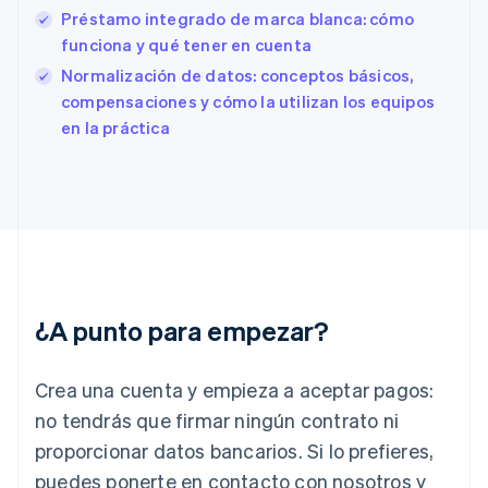
Préstamo integrado de marca blanca: cómo
English
Español
简体中文
Estonia
funciona y qué tener en cuenta
English
Normalización de datos: conceptos básicos,
Finlandia
compensaciones y cómo la utilizan los equipos
English
Svenska
en la práctica
Francia
Français
English
Gibraltar
English
Grecia
English
Hungría
English
India
¿A punto para empezar?
English
Irlanda
English
Crea una cuenta y empieza a aceptar pagos:
Italia
no tendrás que firmar ningún contrato ni
Italiano
English
Japón
proporcionar datos bancarios. Si lo prefieres,
日本語
English
puedes ponerte en contacto con nosotros y
Letonia