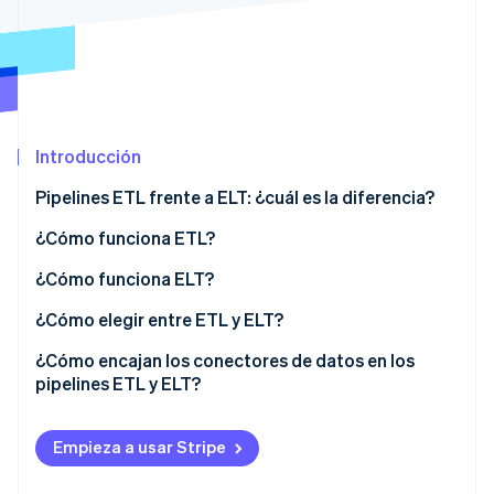
Sector público
Radar
Comercio minorista
Prevención de fraude
Atlas
Constitución de una startup
Ecosystem
Climate
Introducción
Eliminación de dióxido de carbono
Socios
Stripe App Marketplace
Identity
Pipelines ETL frente a ELT: ¿cuál es la diferencia?
Verificación de identidad en línea
¿Cómo funciona ETL?
¿Cómo funciona ELT?
¿Cómo elegir entre ETL y ELT?
Stripe Sessions 2026
Descubre cómo Stripe está construyendo la infraestructu
Volumen y velocidad de los datos
¿Cómo encajan los conectores de datos en los
para la IA.
pipelines ETL y ELT?
Propiedad de la transformación
Ver ahora
Acceso a los datos sin procesar
Empieza a usar Stripe
Gobernanza y cumplimiento de la normativa