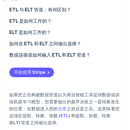
ETL 与 ELT 管道：有何区别？
Stripe Sessions 2026
了解 Stripe 如何为 AI 构建经济基础设施。
立即观看
ETL 是如何工作的？
ELT 是如何工作的？
如何在 ETL 和 ELT 之间做出选择？
数据量和速度
数据连接器如何融入 ETL 和 ELT 管道？
转换所有权
开始使用 Stripe
原始数据访问
治理和监管合规
如果您正在构建数据管道以为商业智能工具提供数据或训
团队工作流
练机器学习模型，您需要做出的最早决策之一是转换发生
的位置：在数据进入您的
仓库
之前还是之后。这意味着您
必须在提取、转换、加载 (
ETL
) 和提取、加载、转换
(ELT) 管道之间做出选择。