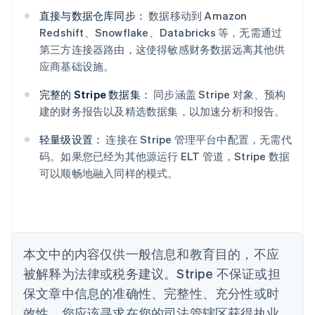
直接与数据仓库同步：
数据移动到 Amazon
阿联酋
Redshift、Snowflake、Databricks 等，无需通过
English
第三方连接器路由，这使得敏感财务数据远离其他供
爱尔兰
应商基础设施。
English
爱沙尼亚
完整的 Stripe 数据集：
同步涵盖 Stripe 对象、预构
English
建的财务报告以及精选数据集，以加速分析和报告。
奥地利
Deutsch
English
轻量级设置：
连接在 Stripe 管理平台中配置，无需代
澳大利亚
码。如果您已经为其他源运行 ELT 管道，Stripe 数据
English
巴西
可以顺畅地融入同样的模式。
Português
English
保加利亚
English
比利时
Nederlands
Français
Deutsch
English
本文中的内容仅供一般信息和教育目的，不应
波兰
被解释为法律或税务建议。Stripe 不保证或担
English
丹麦
保文章中信息的准确性、完整性、充分性或时
English
效性。您应该寻求在您的司法管辖区获得执业
德国