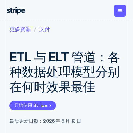
更多资源
支付
按企业阶段
文档
学习
支付
营收
资金管
平台
理
易市
大型企业
Stripe 文档
博客
Payments
Billing
初创企业
API 参考文档
客户案例
ETL 与 ELT 管道：各
在线支付
经常性收入
Global
Conn
库与 SDK
指南
Payment links
Metronome
Payouts
Stripe Apps
按用量计费
平台
种数据处理模型分别
无代码支付
Subscriptions
向第三
按应用场景
Checkout
方打款
支持
预构建支付界
订阅管理
Crypto
在何时效果最佳
指南
智能体商务
面
Invoicing
钱包、
加密货币
获取支持
一次性或定期
Elements
稳定币
电子商务
接受线上付款
托管支持方案
灵活的 UI 组件
账单
发行和
嵌入式金融
实施预置结账流程
专业服务
Payment
Tax
发卡基
开始使用 Stripe
财务自动化
构建平台或交易市场
methods
销售税和增值
础设施
全球化企业
管理订阅
接入 125+ 种支
税自动化
应用内支付
提供按用量计费
付方式
Revenue
最后更新日期：2026 年 5 月 13 日
交易市场
发行稳定币支持的支付卡
Terminal
Recognition
公司
资金管理
通过智能体配置和管理服
线下支付
会计自动化
平台
务