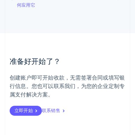
何应用它
English
马尔他
English
马来西亚
English
简体中文
美国
English
Español
简体中文
墨西哥
Español
English
准备好开始了？
挪威
English
葡萄牙
创建账户即可开始收款，无需签署合同或填写银
Português
English
行信息。您也可以联系我们，为您的企业定制专
日本
日本語
English
属支付解决方案。
瑞典
Svenska
English
瑞士
立即开始
联系销售
Deutsch
Français
Italiano
English
塞浦路斯
English
斯洛伐克