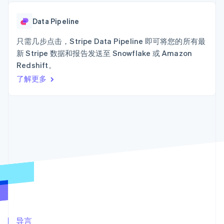
Authorization
Stripe Sigma
产品路线图
SaaS
Boost
自定义报告
Sessions 年度大会
支付成功率优
Data Pipeline
Data Pipeline
招聘
化
数据同步
资讯中心
Link
资源
只需几步点击，Stripe Data Pipeline 即可将您的所有最
Stripe Press
加速结账
按行业
新 Stripe 数据和报告发送至 Snowflake 或 Amazon
应用集成
Redshift。
AI 企业
代码示例
创作者经济
开发者博客
了解更多
联系
游戏
API 状态
更多
酒店、旅游与休闲
联系销售
Product roadmap
保险
成为合作伙伴
了解未来规划
媒体与娱乐
非营利组织
Radar
专业服务
欺诈防范
公共部门
Atlas
零售
初创企业注册
Climate
碳移除
生态系统
合作伙伴
Stripe App Marketplace
导言