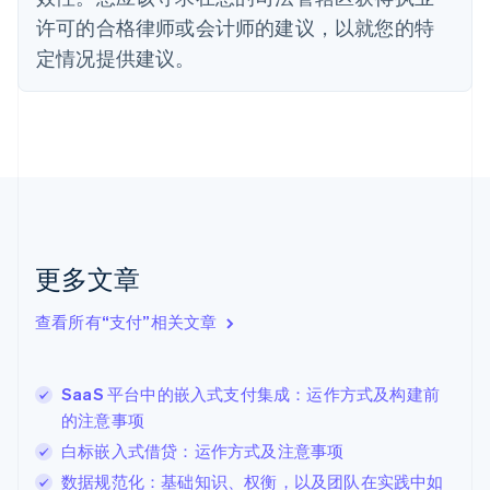
Deutsch
English
许可的合格律师或会计师的建议，以就您的特
法国
定情况提供建议。
Français
English
芬兰
English
Svenska
荷兰
Nederlands
English
加拿大
English
Français
捷克
English
克罗地亚
更多文章
English
Italiano
拉脱维亚
查看所有“支付”相关文章
English
立陶宛
English
SaaS 平台中的嵌入式支付集成：运作方式及构建前
列支敦士登
的注意事项
Deutsch
English
卢森堡
白标嵌入式借贷：运作方式及注意事项
Français
Deutsch
English
数据规范化：基础知识、权衡，以及团队在实践中如
罗马尼亚