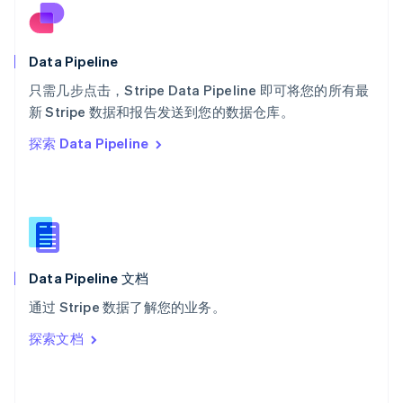
English
斯洛文尼亚
English
Italiano
Data Pipeline
泰国
ไทย
English
只需几步点击，Stripe Data Pipeline 即可将您的所有最
希腊
新 Stripe 数据和报告发送到您的数据仓库。
English
探索 Data Pipeline
西班牙
Español
English
新加坡
English
简体中文
新西兰
English
匈牙利
English
Data Pipeline 文档
意大利
通过 Stripe 数据了解您的业务。
Italiano
English
印度
探索文档
English
英国
English
直布罗陀