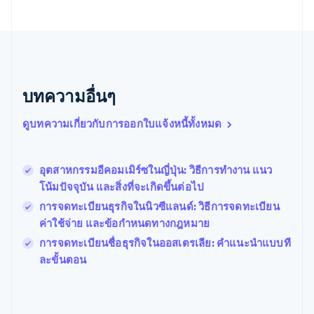
บราซิล
Português
English
บัลแกเรีย
English
เบลเยียม
Nederlands
Français
Deutsch
English
บทความอื่นๆ
โปรตุเกส
Português
English
ดูบทความเกี่ยวกับการออกใบแจ้งหนี้ทั้งหมด
โปแลนด์
English
ฝรั่งเศส
Français
English
อุตสาหกรรมอีคอมเมิร์ซในญี่ปุ่น: วิธีการทำงาน แนว
ฟินแลนด์
โน้มปัจจุบัน และสิ่งที่จะเกิดขึ้นต่อไป
English
Svenska
การจดทะเบียนธุรกิจในนิวซีแลนด์: วิธีการจดทะเบียน
มอลตา
ค่าใช้จ่าย และข้อกำหนดทางกฎหมาย
English
มาเลเซีย
การจดทะเบียนชื่อธุรกิจในออสเตรเลีย: คำแนะนำแบบที
English
简体中文
ละขั้นตอน
เม็กซิโก
Español
English
ยิบรอลตาร์
English