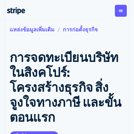
แหล่งข้อมูลเพิ่มเติม
การก่อตั้งธุรกิจ
ตามขั้น
เอกสารประกอบ
เรียนรู้
การชำระเงิน
รายรับ
การ
แพลตฟอ
จัดการ
และ
องค์กร
Stripe Docs
บล็อก
เงิน
มาร์เก็ต
Payments
Billing
ธุรกิจสตาร์ทอัพ
ข้อมูลอ้างอิงเกี่ยวกับ API
เรื่องราวจากลูกค้า
การจดทะเบียนบริษัท
การชำระเงิน
รายรับตาม
เพลส
ไลบรารีและ SDK
คู่มือ
ออนไลน์
แบบแผนล่วง
Stripe Apps
Global
Payment links
หน้า
Metronome
Payouts
Conne
ในสิงคโปร์:
การชำร
ตามกรณีใช้งาน
การชำระเงิน
การเรียกเก็บ
เบิกจ่าย
เงินสำห
การสนับสนุน
แบบไม่ต้อง
เงินตามการ
ให้กับ
โครงสร้างธุรกิจ สิ่ง
แพลตฟอ
คู่มือ
การค้าแบบใช้เอเจนต์
เขียนโค้ด
Checkout
ใช้งาน
การชำระเงิน
บุคคลที่
อีคอมเมิร์ซ
รับการสนับสนุน
UI การชำระ
ตามรอบบิล
สาม
บริการทางการเงินที่ผสาน
รับการชำระเงินออนไลน์
แพ็กเกจการสนับสนุนที่ได้
การจัดการ
จูงใจทางภาษี และขั้น
เงินสำเร็จรูป
รวมในตัว
ติดตั้งใช้งานการชำระเงิน
รับการจัดการ
การชำระเงิน
Elements
การทำงานอัตโนมัติด้าน
สำเร็จรูป
บริการเฉพาะทาง
องค์ประกอบ UI
ตามรอบบิล
Invoicing
ตอนแรก
การเงิน
สร้างแพลตฟอร์มหรือ
ครั้งเดียวหรือ
ที่ยืดหยุ่น
ธุรกิจทั่วโลก
มาร์เก็ตเพลส
ตามแบบแผน
วิธีการชำระ
การชำระเงินในแอป
จัดการการชำระเงินตาม
เงิน
ล่วงหน้า
Tax
มาร์เก็ตเพลส
รอบบิล
เข้าถึงได้
คิดภาษีการ
บริษัท
การจัดการเงิน
เสนอการเรียกเก็บเงินตาม