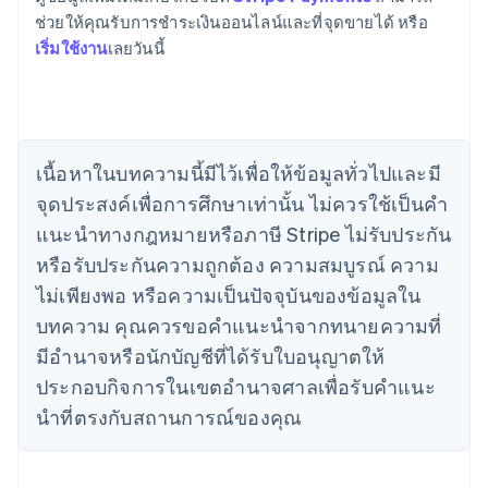
เขตบริหารพิเศษฮ่องกง ประเทศจีน
ช่วยให้คุณรับการชำระเงินออนไลน์และที่จุดขายได้ หรือ
English
简体中文
เริ่มใช้งาน
เลยวันนี้
แคนาดา
English
Français
โครเอเชีย
English
Italiano
จีนแผ่นดินใหญ่
เนื้อหาในบทความนี้มีไว้เพื่อให้ข้อมูลทั่วไปและมี
简体中文
English
ไซปรัส
จุดประสงค์เพื่อการศึกษาเท่านั้น ไม่ควรใช้เป็นคํา
English
แนะนําทางกฎหมายหรือภาษี Stripe ไม่รับประกัน
ญี่ปุ่น
หรือรับประกันความถูกต้อง ความสมบูรณ์ ความ
日本語
English
เดนมาร์ก
ไม่เพียงพอ หรือความเป็นปัจจุบันของข้อมูลใน
English
บทความ คุณควรขอคําแนะนําจากทนายความที่
ไทย
ไทย
English
มีอํานาจหรือนักบัญชีที่ได้รับใบอนุญาตให้
นอร์เวย์
ประกอบกิจการในเขตอํานาจศาลเพื่อรับคําแนะ
English
นิวซีแลนด์
นําที่ตรงกับสถานการณ์ของคุณ
English
เนเธอร์แลนด์
Nederlands
English