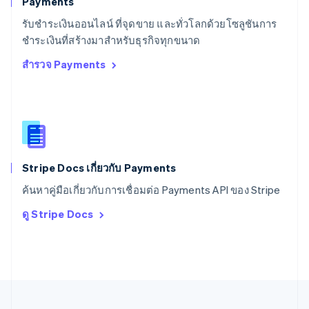
Payments
สหรัฐอเมริกา
English
Español
简体中文
รับชำระเงินออนไลน์ ที่จุดขาย และทั่วโลกด้วยโซลูชันการ
สหรัฐอาหรับเอมิเรตส์
ชำระเงินที่สร้างมาสำหรับธุรกิจทุกขนาด
English
สำรวจ Payments
สหราชอาณาจักร
English
สาธารณรัฐเช็ก
English
สิงคโปร์
English
简体中文
ออสเตรเลีย
English
Stripe Docs เกี่ยวกับ Payments
ออสเตรีย
ค้นหาคู่มือเกี่ยวกับการเชื่อมต่อ Payments API ของ Stripe
Deutsch
English
อิตาลี
ดู Stripe Docs
Italiano
English
อินเดีย
English
เอสโตเนีย
English
ไอร์แลนด์
English