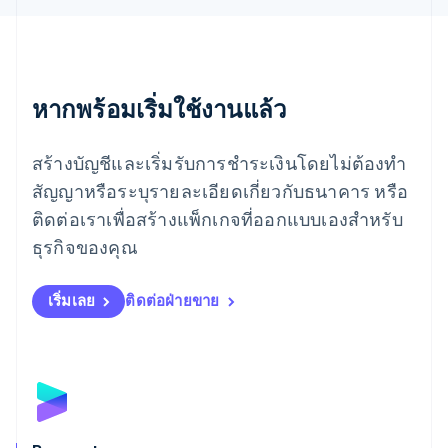
เยอรมนี
Deutsch
English
โรมาเนีย
English
ลักเซมเบิร์ก
หากพร้อมเริ่มใช้งานแล้ว
Français
Deutsch
English
ลัตเวีย
สร้างบัญชีและเริ่มรับการชำระเงินโดยไม่ต้องทำ
English
ลิกเตนสไตน์
สัญญาหรือระบุรายละเอียดเกี่ยวกับธนาคาร หรือ
Deutsch
English
ติดต่อเราเพื่อสร้างแพ็กเกจที่ออกแบบเองสำหรับ
ลิทัวเนีย
English
ธุรกิจของคุณ
สเปน
Español
English
สโลวาเกีย
เริ่มเลย
ติดต่อฝ่ายขาย
English
สโลวีเนีย
English
Italiano
สวิตเซอร์แลนด์
Deutsch
Français
Italiano
English
สวีเดน
Svenska
English