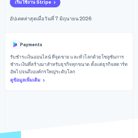
มากกว่า 125
ขายและ VAT
เริ่มใช้งาน Stripe
แพลตฟอร์ม
การใช้งาน
รายการ
Authorization
อัตโนมัติ
Revenue
แผนงานผลิตภัณฑ์
SaaS
ออกบัตรที่มีสเตเบิลคอยน์
Boost
Recognition
การประชุมประจำปีแบบ
รองรับอยู่
อัปเดตล่าสุดเมื่อวันที่ 7 มิถุนายน 2026
ยกระดับการ
เซสชัน
จัดเตรียมและจัดการ
ระบบ
ยอมรับการ
ตำแหน่งงาน
บริการด้วยเอเจนต์
อัตโนมัติ
ชำระเงิน
Link
ห้องข่าว
ตามอุตสาหกรรม
การชำระเงินที่
สำหรับการ
Stripe
Stripe Press
Sigma
รวดเร็วขึ้น
ทำบัญชี
Payments
รายงานที่
บริษัท AI
แหล่งข้อมูล
ออกแบบเอง
แวดวงครีเอเตอร์
รับชำระเงินออนไลน์ ที่จุดขาย และทั่วโลกด้วยโซลูชันการ
Data
เกม
การติดต่อ
ชำระเงินที่สร้างมาสำหรับธุรกิจทุกขนาด ตั้งแต่ธุรกิจสตาร์ท
Pipeline
การบริการ การเดินทาง
การเชื่อมต่อการทำงาน
การซิงค์
และสันทนาการ
แอป
อัพไปจนถึงองค์กรใหญ่ระดับโลก
ติดต่อฝ่ายขาย
ข้อมูล
ประกันภัย
ตัวอย่างโค้ด
สมัครเป็นพาร์ทเนอร์
ดูข้อมูลเพิ่มเติม
สื่อและความบันเทิง
บล็อกของนักพัฒนา
องค์กรไม่แสวงผลกำไร
สถานะ API
บริการเฉพาะทาง
ภาครัฐ
เพิ่มเติม
ธุรกิจค้าปลีก
Product roadmap
ดูสิ่งที่กำลังจะมาถึง
Radar
ระบบนิเวศ
การป้องกันการฉ้อโกง
Atlas