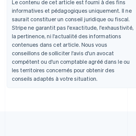
Le contenu de cet article est fourni à des fins
Australie
informatives et pédagogiques uniquement. Il ne
English
Autriche
saurait constituer un conseil juridique ou fiscal.
Deutsch
English
Stripe ne garantit pas l'exactitude, l'exhaustivité,
Belgique
la pertinence, ni l'actualité des informations
Nederlands
Français
Deutsch
English
Brésil
contenues dans cet article. Nous vous
Português
English
conseillons de solliciter l'avis d'un avocat
Bulgarie
English
compétent ou d'un comptable agréé dans le ou
Canada
les territoires concernés pour obtenir des
English
Français
conseils adaptés à votre situation.
Chine continentale
简体中文
English
Chypre
English
Croatie
English
Italiano
Danemark
English
Émirats arabes unis
English