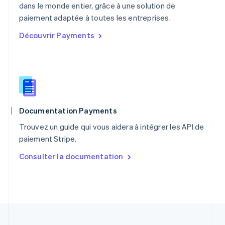
Pologne
dans le monde entier, grâce à une solution de
English
paiement adaptée à toutes les entreprises.
Portugal
Découvrir Payments
Português
English
R.A.S. de Hong Kong, Chine
English
简体中文
République tchèque
English
Roumanie
English
Royaume-Uni
Documentation Payments
English
Trouvez un guide qui vous aidera à intégrer les API de
Singapour
paiement Stripe.
English
简体中文
Slovaquie
Consulter la documentation
English
Slovénie
English
Italiano
Suède
Svenska
English
Suisse
Deutsch
Français
Italiano
English