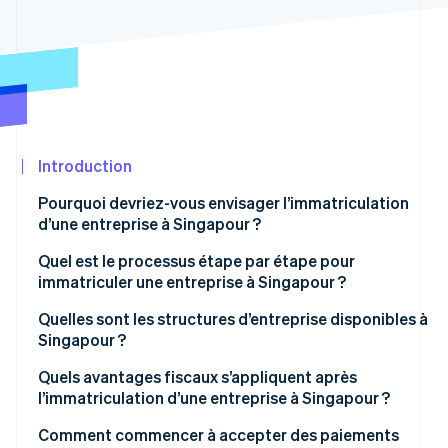
Découvrez les prochaines évolutions
Commerce en ligne
Radar
Prévention de la fraude
Écosystème
Atlas
Constitution de start-up
Partenaires
Climate
Stripe App
Élimination du carbone
Marketplace
Introduction
Identity
Pourquoi devriez-vous envisager l’immatriculation
Vérification de l'identité
d’une entreprise à Singapour ?
Quel est le processus étape par étape pour
immatriculer une entreprise à Singapour ?
Étape 1 : Réservation du nom
Quelles sont les structures d’entreprise disponibles à
Stripe Sessions 2026
Singapour ?
Découvrez comment Stripe construit l’infrastructure écon
Étape 2 : Déclaration de constitution
Regarder la vidéo
Quels avantages fiscaux s’appliquent après
Étape 3 : Considérations post-constitution
l’immatriculation d’une entreprise à Singapour ?
Comment commencer à accepter des paiements