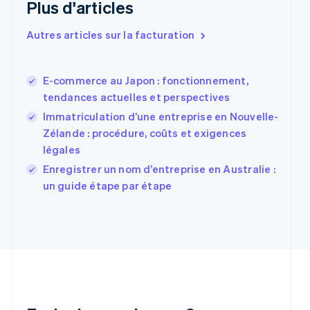
Plus d'articles
Espagne
Español
English
Autres articles sur la facturation
Estonie
English
États-Unis
E-commerce au Japon : fonctionnement,
English
Español
简体中文
Finlande
tendances actuelles et perspectives
English
Svenska
Immatriculation d’une entreprise en Nouvelle-
France
Zélande : procédure, coûts et exigences
Français
English
légales
Gibraltar
English
Enregistrer un nom d’entreprise en Australie :
Grèce
un guide étape par étape
English
Hongrie
English
Inde
English
Irlande
English
Italie
Italiano
English