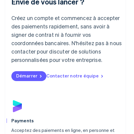
Envie de vous lancer ?
Japon
日本語
English
Créez un compte et commencez à accepter
Lettonie
English
des paiements rapidement, sans avoir à
Liechtenstein
signer de contrat ni à fournir vos
Deutsch
English
Lituanie
coordonnées bancaires. N'hésitez pas à nous
English
contacter pour discuter de solutions
Luxembourg
personnalisées pour votre entreprise.
Français
Deutsch
English
Malaisie
English
简体中文
Démarrer
Contacter notre équipe
Malte
English
Mexique
Español
English
Norvège
English
Nouvelle-Zélande
English
Payments
Pays-Bas
Acceptez des paiements en ligne, en personne et
Nederlands
English