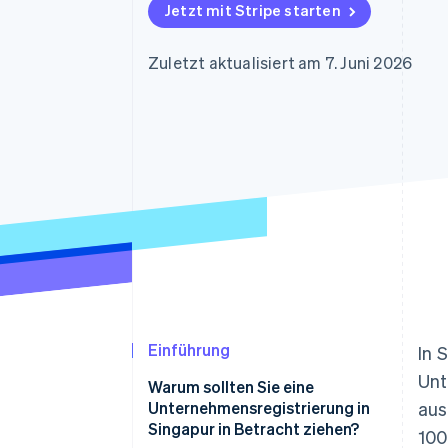
Optimierung der
Datensynchronisier
Jetzt mit Stripe starten
Autorisierungsraten
Link
Beschleunigter Bezahlvorgang
Zuletzt aktualisiert am 7. Juni 2026
Financial Connections
Verbundene Finanzdaten
Einführung
In 
Unt
Warum sollten Sie eine
Unternehmensregistrierung in
aus
Singapur in Betracht ziehen?
100