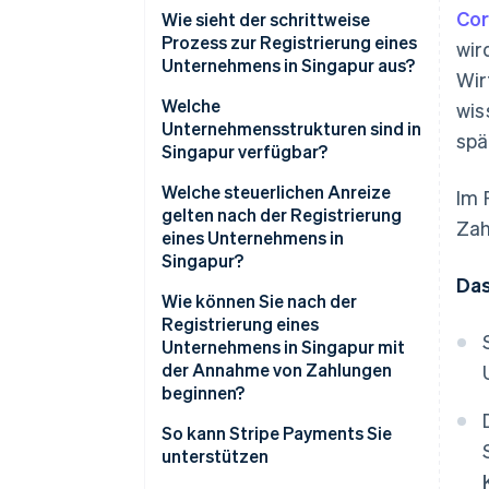
Cor
Wie sieht der schrittweise
Prozess zur Registrierung eines
wir
Unternehmens in Singapur aus?
Wir
Schritt 1: Namensreservierung
Welche
wis
Unternehmensstrukturen sind in
spä
Schritt 2: Einreichung der
Singapur verfügbar?
Gründung
Welche steuerlichen Anreize
Im 
Schritt 3: Überlegungen nach
gelten nach der Registrierung
Zah
der Gründung
eines Unternehmens in
Singapur?
Das
Wie können Sie nach der
Registrierung eines
Unternehmens in Singapur mit
der Annahme von Zahlungen
beginnen?
So kann Stripe Payments Sie
unterstützen