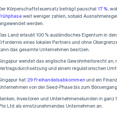
Der Körperschaftsteuersatz beträgt pauschal
17 %
, wo
Frühphase
weit weniger zahlen, sobald Ausnahmeregel
angewendet werden.
Das Land erlaubt 100 % ausländisches Eigentum in den
Erfordernis eines lokalen Partners und ohne Obergrenze
kann das gesamte Unternehmen besitzen.
Singapur wendet das englische Gewohnheitsrecht an, m
Vertragsdurchsetzung und einem regulatorischen Umfe
Singapur hat
29 Freihandelsabkommen
und ein Finanz
Unternehmen von der Seed-Phase bis zum Börsengang (
Banken, Investoren und Unternehmenskunden in ganz 
Pte Ltd als ernstzunehmendes Unternehmen an.