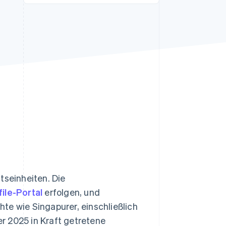
Stripe-Sessions 2026
Erfahren Sie, wie Stripe
Lösungen für die
Wirtschaftsinfrastruktur
für KI aufbaut.
Jetzt ansehen
tseinheiten. Die
file-Portal
erfolgen, und
te wie Singapurer, einschließlich
er 2025 in Kraft getretene