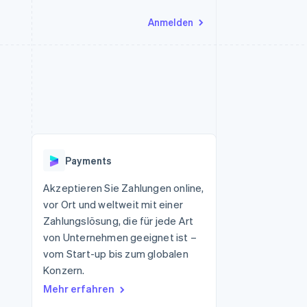
Anmelden
Ressourcen
Ecosystem
Kontakt
nd Marktplätze
Mehr
App-Integrationen
Partner
Sales-Team kontaktieren
Product roadmap
Code-Beispiele
Stripe App-Marktplatz
Partner werden
Ausblick
 Plattformen
Entwickler-Blog
 platforms
eit
API-Status
Radar
Betrugsprävention
eistungen
Payments
Atlas
onen
virtuelle Karten
Start-up-Gründung
Akzeptieren Sie Zahlungen online,
vor Ort und weltweit mit einer
Climate
CO₂-Entnahme
Zahlungslösung, die für jede Art
von Unternehmen geeignet ist –
Identity
Online-Identitätsprüfung
vom Start-up bis zum globalen
Konzern.
Mehr erfahren