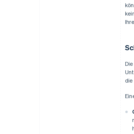
kön
kei
Ihr
Sc
Die
Unt
die
Ein