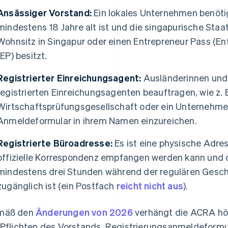
Ansässiger Vorstand:
Ein lokales Unternehmen benöti
mindestens 18 Jahre alt ist und die singapurische Sta
Wohnsitz in Singapur oder einen Entrepreneur Pass (E
(EP) besitzt.
Registrierter Einreichungsagent:
Ausländerinnen und
registrierten Einreichungsagenten beauftragen, wie z. B
Wirtschaftsprüfungsgesellschaft oder ein Unternehmen
Anmeldeformular in ihrem Namen einzureichen.
Registrierte Büroadresse:
Es ist eine physische Adres
offizielle Korrespondenz empfangen werden kann und 
mindestens drei Stunden während der regulären Geschäf
zugänglich ist (ein Postfach
reicht nicht aus
).
mäß den
Änderungen von 2026
verhängt die ACRA höh
 Pflichten des Vorstands. Registrierungsanmeldeformu