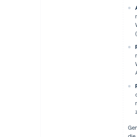
Ge
die