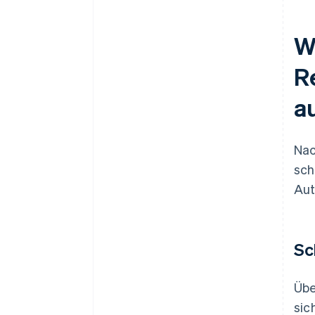
W
R
a
Nac
sch
Aut
Sc
Übe
sic