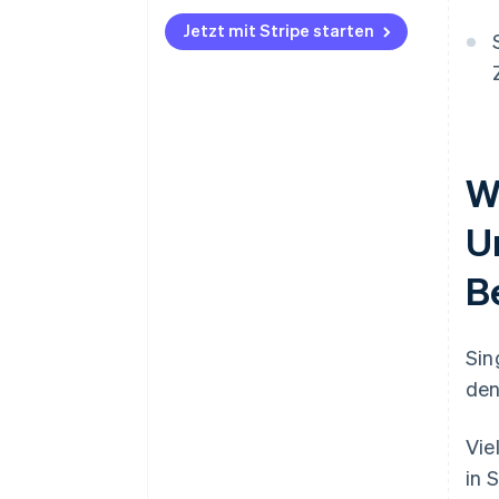
Jetzt mit Stripe starten
W
U
B
Sin
den
Vie
in 