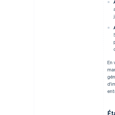
En 
man
gén
d’i
ent
Ét