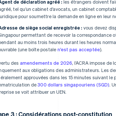
Agent de déclaration agréé :
les étrangers doivent fai
agréé, tel qu’un cabinet d’avocats, un cabinet comptab
juridique pour soumettre la demande en ligne en leur 
Adresse de siège social enregistrée :
vous devez dis
Singapour permettant de recevoir la correspondance off
pendant au moins trois heures durant les heures norma
ouvrable (une boîte postale
n’est pas acceptée
).
vertu des
amendements de 2026
, l’ACRA impose de l
quement aux obligations des administrateurs. Les de
éralement approuvées dans les 15 minutes suivant le 
mmatriculation de
300 dollars singapouriens (SGD)
. U
reprise se voit attribuer un UEN.
ape 3 : Considérations post-constitution