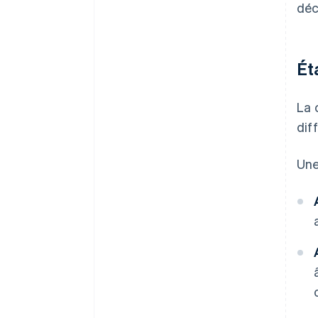
déc
Ét
La 
dif
Une