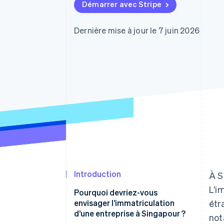
Authorization Boost
Démarrer avec Stripe
Acceptation optimisée
Link
Paiements accélérés
Dernière mise à jour le 7 juin 2026
Financial Connections
Comptes financiers associés
Introduction
À S
L’i
Pourquoi devriez-vous
envisager l’immatriculation
étr
d’une entreprise à Singapour ?
not