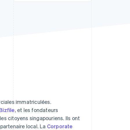
Stripe Sessions 2026
Découvrez comment
Stripe construit
l’infrastructure
économique de l’IA.
Regarder la vidéo
iales immatriculées.
Bizfile
, et les fondateurs
es citoyens singapouriens. Ils ont
partenaire local. La
Corporate