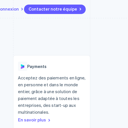
onnexion
Contacter notre équipe
Ressources
Écosystème
Contact
t marketplaces
Plus
Intégrations d'applications
Partenaires
Contacter notre équipe
Product roadmap
elle
Exemples de code
Stripe App Marketplace
Devenir partenaire
Découvrez les prochaines
r les
Blog des développeurs
évolutions
rs
État de l'API
Radar
Payments
Prévention de la fraude
ratif
Atlas
Acceptez des paiements en ligne,
Constitution de start-up
en personne et dans le monde
Climate
entier, grâce à une solution de
Élimination du carbone
paiement adaptée à toutes les
Identity
entreprises, des start-up aux
Vérification de l'identité
multinationales.
En savoir plus