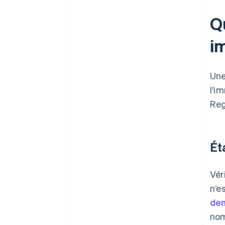
Q
i
Une
l’i
Reg
Ét
Vér
n’e
dem
nom