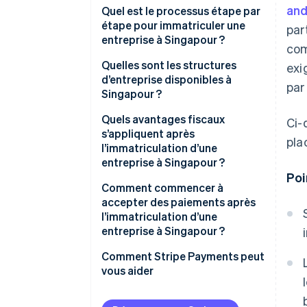
and
Quel est le processus étape par
étape pour immatriculer une
par
entreprise à Singapour ?
com
Étape 1 : Réservation du nom
Quelles sont les structures
exi
d’entreprise disponibles à
par 
Étape 2 : Déclaration de
Singapour ?
constitution
Quels avantages fiscaux
Ci-
Étape 3 : Considérations post-
s’appliquent après
pla
constitution
l’immatriculation d’une
entreprise à Singapour ?
Poi
Comment commencer à
accepter des paiements après
l’immatriculation d’une
entreprise à Singapour ?
Comment Stripe Payments peut
vous aider