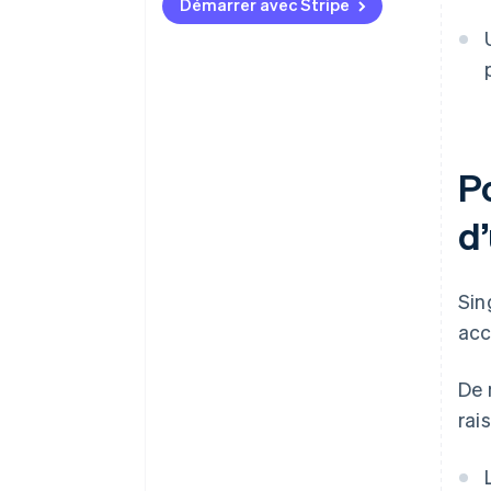
Démarrer avec Stripe
P
d
Sin
acc
De 
rai