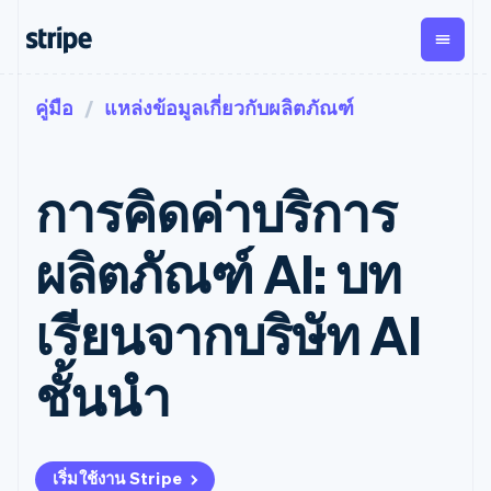
คู่มือ
แหล่งข้อมูลเกี่ยวกับผลิตภัณฑ์
ตามขั้น
เอกสารประกอบ
เรียนรู้
การชำระเงิน
รายรับ
การ
แพลตฟอ
จัดการ
และ
องค์กร
Stripe Docs
บล็อก
เงิน
มาร์เก็ต
Payments
Billing
ธุรกิจสตาร์ทอัพ
ข้อมูลอ้างอิงเกี่ยวกับ API
เรื่องราวจากลูกค้า
การคิดค่าบริการ
การชำระเงิน
รายรับตาม
เพลส
ไลบรารีและ SDK
คู่มือ
ออนไลน์
แบบแผนล่วง
Stripe Apps
Global
Payment links
หน้า
Metronome
Payouts
Conne
ผลิตภัณฑ์ AI: บท
การชำร
ตามกรณีใช้งาน
การชำระเงิน
การเรียกเก็บ
เบิกจ่าย
เงินสำห
การสนับสนุน
แบบไม่ต้อง
เงินตามการ
ให้กับ
แพลตฟอ
คู่มือ
การค้าแบบใช้เอเจนต์
เรียนจากบริษัท AI
เขียนโค้ด
Checkout
ใช้งาน
การชำระเงิน
บุคคลที่
อีคอมเมิร์ซ
รับการสนับสนุน
UI การชำระ
ตามรอบบิล
สาม
บริการทางการเงินที่ผสาน
รับการชำระเงินออนไลน์
แพ็กเกจการสนับสนุนที่ได้
การจัดการ
เงินสำเร็จรูป
รวมในตัว
ติดตั้งใช้งานการชำระเงิน
รับการจัดการ
ชั้นนำ
การชำระเงิน
Elements
การทำงานอัตโนมัติด้าน
สำเร็จรูป
บริการเฉพาะทาง
องค์ประกอบ UI
ตามรอบบิล
Invoicing
การเงิน
สร้างแพลตฟอร์มหรือ
ครั้งเดียวหรือ
ที่ยืดหยุ่น
ธุรกิจทั่วโลก
มาร์เก็ตเพลส
ตามแบบแผน
วิธีการชำระ
การชำระเงินในแอป
จัดการการชำระเงินตาม
เงิน
ล่วงหน้า
Tax
มาร์เก็ตเพลส
รอบบิล
เข้าถึงได้
คิดภาษีการ
เริ่มใช้งาน Stripe
บริษัท
การจัดการเงิน
เสนอการเรียกเก็บเงินตาม