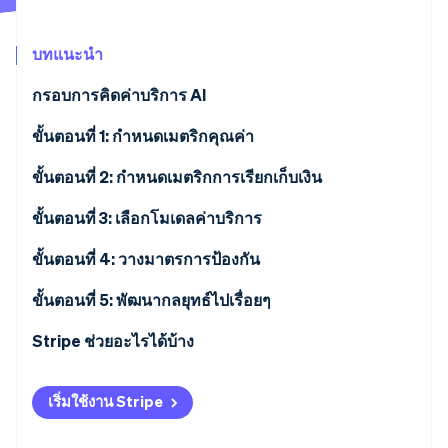
พาร์ทเนอร์
การก่อตั้งบริษัทสตาร์ทอัพ
Stripe App Marketplace
Climate
บทแนะนำ
การขจัดคาร์บอน
กรอบการคิดค่าบริการ AI
ขั้นตอนที่ 1: กำหนดเมตริกคุณค่า
ขั้นตอนที่ 2: กำหนดเมตริกการเรียกเก็บเงิน
Stripe Sessions 2026
ดูว่า Stripe กำลังสร้างโครงสร้างพื้นฐานระบบเศรษฐกิจสำหรับ
ขั้นตอนที่ 3: เลือกโมเดลค่าบริการ
AI อย่างไร
รับชมเลย
การหาลูกค้าใหม่และการเติบโตของลูกค้า
ขั้นตอนที่ 4: วางมาตรการป้องกัน
รายรับที่เกิดซ้ำได้
ขั้นตอนที่ 5: พัฒนากลยุทธ์ไปเรื่อยๆ
ตัวเลือกโมเดลค่าบริการ
เวลาและวิธีในการอัปเดตราคา
Stripe ช่วยอะไรได้บ้าง
การพิจารณากลยุทธ์ด้านผลิตภัณฑ์ทั้งหมด
กลยุทธ์ในการเปิดตัวการเปลี่ยนแปลงค่าบริการ
เริ่มใช้งาน Stripe