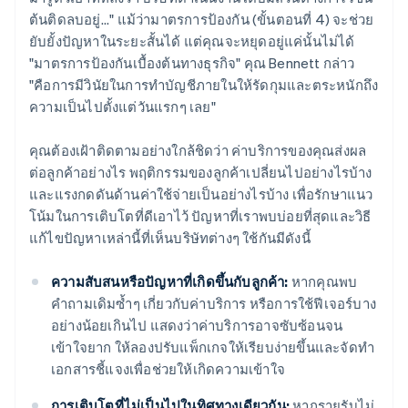
ต้นติดลบอยู่..." แม้ว่ามาตรการป้องกัน (ขั้นตอนที่ 4) จะช่วย
ยับยั้งปัญหาในระยะสั้นได้ แต่คุณจะหยุดอยู่แค่นั้นไม่ได้
"มาตรการป้องกันเบื้องต้นทางธุรกิจ" คุณ Bennett กล่าว
"คือการมีวินัยในการทำบัญชีภายในให้รัดกุมและตระหนักถึง
ความเป็นไปตั้งแต่วันแรกๆ เลย"
คุณต้องเฝ้าติดตามอย่างใกล้ชิดว่า ค่าบริการของคุณส่งผล
ต่อลูกค้าอย่างไร พฤติกรรมของลูกค้าเปลี่ยนไปอย่างไรบ้าง
และแรงกดดันด้านค่าใช้จ่ายเป็นอย่างไรบ้าง เพื่อรักษาแนว
โน้มในการเติบโตที่ดีเอาไว้ ปัญหาที่เราพบบ่อยที่สุดและวิธี
แก้ไขปัญหาเหล่านี้ที่เห็นบริษัทต่างๆ ใช้กันมีดังนี้
ความสับสนหรือปัญหาที่เกิดขึ้นกับลูกค้า:
หากคุณพบ
คำถามเดิมซ้ำๆ เกี่ยวกับค่าบริการ หรือการใช้ฟีเจอร์บาง
อย่างน้อยเกินไป แสดงว่าค่าบริการอาจซับซ้อนจน
เข้าใจยาก ให้ลองปรับแพ็กเกจให้เรียบง่ายขึ้นและจัดทำ
เอกสารชี้แจงเพื่อช่วยให้เกิดความเข้าใจ
การเติบโตที่ไม่เป็นไปในทิศทางเดียวกัน:
หากรายรับไม่