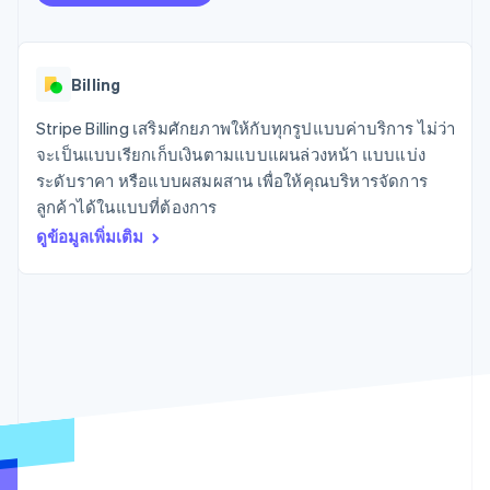
มากกว่า 125
ขายและ VAT
แพลตฟอร์ม
การใช้งาน
รายการ
Authorization
อัตโนมัติ
Revenue
แผนงานผลิตภัณฑ์
SaaS
ออกบัตรที่มีสเตเบิลคอยน์
Boost
Recognition
การประชุมประจำปีแบบ
รองรับอยู่
ยกระดับการ
เซสชัน
จัดเตรียมและจัดการ
Billing
ระบบ
ยอมรับการ
ตำแหน่งงาน
บริการด้วยเอเจนต์
อัตโนมัติ
ชำระเงิน
Link
ห้องข่าว
ตามอุตสาหกรรม
การชำระเงินที่
สำหรับการ
Stripe
Stripe Billing เสริมศักยภาพให้กับทุกรูปแบบค่าบริการ ไม่ว่า
Stripe Press
Sigma
รวดเร็วขึ้น
ทำบัญชี
จะเป็นแบบเรียกเก็บเงินตามแบบแผนล่วงหน้า แบบแบ่ง
รายงานที่
บริษัท AI
ระดับราคา หรือแบบผสมผสาน เพื่อให้คุณบริหารจัดการ
แหล่งข้อมูล
ออกแบบเอง
แวดวงครีเอเตอร์
ลูกค้าได้ในแบบที่ต้องการ
Data
เกม
การติดต่อ
Pipeline
การบริการ การเดินทาง
การเชื่อมต่อการทำงาน
ดูข้อมูลเพิ่มเติม
การซิงค์
และสันทนาการ
แอป
ติดต่อฝ่ายขาย
ข้อมูล
ประกันภัย
ตัวอย่างโค้ด
สมัครเป็นพาร์ทเนอร์
สื่อและความบันเทิง
บล็อกของนักพัฒนา
องค์กรไม่แสวงผลกำไร
สถานะ API
บริการเฉพาะทาง
ภาครัฐ
เพิ่มเติม
ธุรกิจค้าปลีก
Product roadmap
ดูสิ่งที่กำลังจะมาถึง
Radar
ระบบนิเวศ
การป้องกันการฉ้อโกง
Atlas