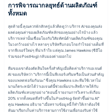
การพิจารณากลยุทธ์ด้านผลิตภัณฑ์
ทั้งหมด
สุดท้ายนี้ คุณควรพักสักครู่แล้วคิดดูว่า บริการ AI ของคุณส่ง
ผลต่อคุณค่าของผลิตภัณฑ์หลักของคุณอย่างไรบ้าง แล้ว
บริการเหล่านั้นเชื่อมโยงกับวิสัยทัศน์ด้านผลิตภัณฑ์ของคุณ
ในวงกว้างอย่างไร หลายๆ บริษัทรีบกอบโกยกำไรอย่างเต็มที่
จากฟีเจอร์ใหม่ๆ ที่น่าเร้าใจ แต่คุณ James Hawkins (ซีอีโอ
ร่วมของ PostHog) กลับมองต่างออกไป
ทีมของเขาต้องตัดสินใจครั้งสำคัญเมื่อคิดค่าบริการเอเจนต์
AI ของบริษัทว่า "บริการนี้เป็นฟีเจอร์เสริมหรือเป็นส่วนสำคัญ
ของแพลตฟอร์มกันนะ" ซึ่งคุณ Hawkins และทีมใช้เวลาไม่
นานก็ตระหนักได้ว่าเอเจนต์นี้ช่วยเพิ่มประสิทธิภาพให้กับ
ผลิตภัณฑ์แทบทุกอย่าง "ตอนนี้ รายงานการวิเคราะห์เกือบ
20% จากทั้งหมดที่สร้างขึ้นใน PostHog จัดทำขึ้นผ่าน AI"
คุณ Hawkins อธิบาย "เมื่อทราบข้อมูลนี้ ก็ทำให้เราต้องใช้
หันมาเรียกเก็บค่าบริการตามการใช้งานเพื่อรองรับค่าใช้