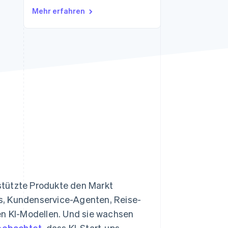
Mehr erfahren
Stripe-Sessions 2026
Erfahren Sie, wie Stripe
Lösungen für die
Wirtschaftsinfrastruktur
für KI aufbaut.
Jetzt ansehen
stützte Produkte den Markt
s, Kundenservice-Agenten, Reise-
en KI-Modellen. Und sie wachsen
eobachtet
, dass KI-Start-ups