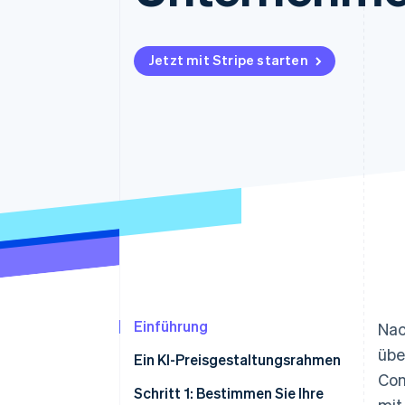
Optimierung der
Datensynchronisier
Autorisierungsraten
Link
Beschleunigter Bezahlvorgang
Jetzt mit Stripe starten
Financial Connections
Verbundene Finanzdaten
Einführung
Nac
übe
Ein KI-Preisgestaltungsrahmen
Con
Schritt 1: Bestimmen Sie Ihre
mit