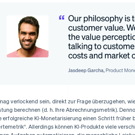
mag verlockend sein, direkt zur Frage überzugehen, wie
stung berechnen (d. h. Ihre Abrechnungsmetrik). Denno
e erfolgreiche KI-Monetarisierung einen Schritt früher b
rtemetrik“. Allerdings können KI-Produkte viele versch
nen Aufgaben automatisieren, die menschliche Leistun