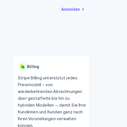
Anmelden
Ressourcen
Ecosystem
Kontakt
nd Marktplätze
Mehr
App-Integrationen
Partner
Sales-Team kontaktieren
Product roadmap
Code-Beispiele
Stripe App-Marktplatz
Partner werden
Ausblick
 Plattformen
Entwickler-Blog
 platforms
eit
API-Status
Radar
Betrugsprävention
eistungen
Billing
Atlas
onen
virtuelle Karten
Start-up-Gründung
Stripe Billing unterstützt jedes
Preismodell – von
Climate
CO₂-Entnahme
wiederkehrenden Abrechnungen
über gestaffelte bis hin zu
Identity
Online-Identitätsprüfung
hybriden Modellen –, damit Sie Ihre
Kundinnen und Kunden ganz nach
Ihren Vorstellungen verwalten
können.