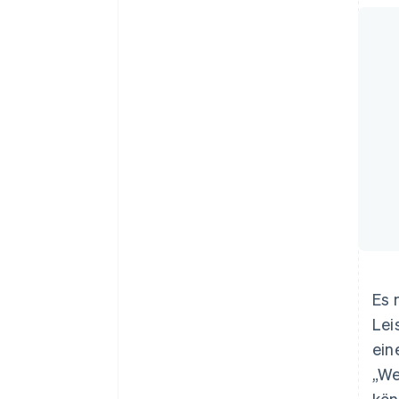
Es 
Lei
ein
„We
kön