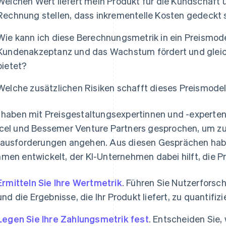
Welchen Wert liefert mein Produkt für die Kundschaft u
Rechnung stellen, dass inkrementelle Kosten gedeckt 
Wie kann ich diese Berechnungsmetrik in ein Preismode
Kundenakzeptanz und das Wachstum fördert und gleic
bietet?
Welche zusätzlichen Risiken schafft dieses Preismodel
 haben mit Preisgestaltungsexpertinnen und -experten 
cel und Bessemer Venture Partners gesprochen, um zu 
ausforderungen angehen. Aus diesen Gesprächen haben
men entwickelt, der KI-Unternehmen dabei hilft, die P
Ermitteln Sie Ihre Wertmetrik
. Führen Sie Nutzerfors
und die Ergebnisse, die Ihr Produkt liefert, zu quantifizi
Legen Sie Ihre Zahlungsmetrik fest
. Entscheiden Sie