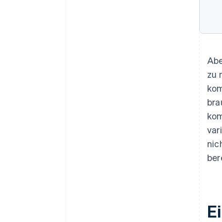
Abe
zu 
kom
bra
kom
var
nic
ber
E