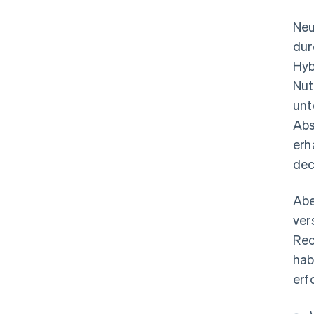
Neu
dur
Hyb
Nut
unt
Abs
erh
dec
Abe
ver
Rec
hab
erf