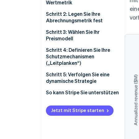
Wertmetrik
ein
Schritt 2: Legen Sie Ihre
vor
Abrechnungsmetrik fest
Schritt 3: Wählen Sie Ihr
Preismodell
Kundengewinnung und
Schritt 4: Definieren Sie Ihre
Wachstum
Schutzmechanismen
(„Leitplanken“)
Wiederholbarer Umsatz
Schritt 5: Verfolgen Sie eine
Optionen für Preismodelle
dynamische Strategie
Berücksichtigen Sie Ihre
Wann und wie Sie Ihre
So kann Stripe Sie unterstützen
gesamte Produktstrategie
Preisgestaltung anpassen
sollten
Jetzt mit Stripe starten
Strategien für die Einführung
von Preisänderungen