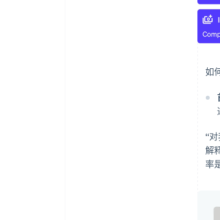
如
“对
解
率