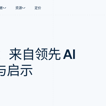
者
资源
定价
景
指南
按行业
公司
资金管理
平台和交易市
商务
持
接受线上付款
AI 企业
产品路线图
Global Payouts
Connect
币
持方案
实施预置结账流程
创作者经济
Sessions 年度大会
向第三方打款
平台支付
务
务
构建平台或交易市场
游戏
招聘
金融
管理订阅
酒店、旅游与休闲
资讯中心
：来自领先 AI
动化
提供按用量计费
保险
Stripe Press
企业
发行稳定币支持的支付卡
媒体与娱乐
支付
通过智能体配置和管理服务
非营利组织
与启示
场
专业服务
理
公共部门
零售
化
on