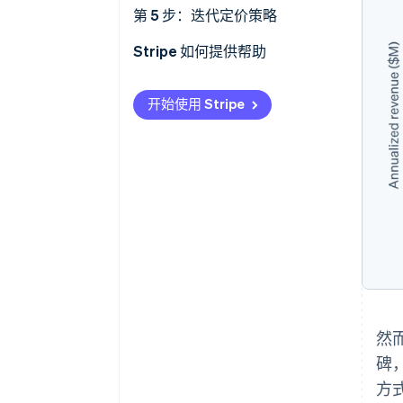
可重复的收入
第 5 步：迭代定价策略
定价模式选项
何时以及如何调整定价
Stripe 如何提供帮助
统筹考虑整体产品策略
实施定价调整的策略
开始使用 Stripe
然
碑
方