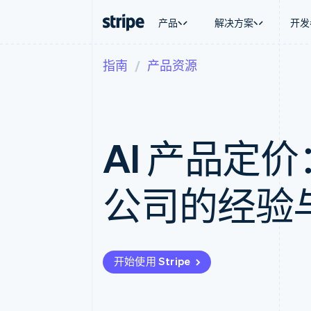
产品
解决方案
开发
指南
产品资源
按企业阶段
文档
学习
按应用场
支持
支付
营收
大型企业
Stripe 文档
博客
智能体
获取支
Payments
Billing
初创企业
API 参考文档
客户案例
加密货
托管支
在线支付
经常性收入
库与 SDK
指南
电子商
专业服
Payment links
Metronome
Stripe Apps
嵌入式
AI 产品定价
无代码支付
按用量计费
财务自
Checkout
Subscriptions
全球化
预构建支付界面
订阅管理
应用内
Elements
Invoicing
公司的经验
交易市
灵活的 UI 组件
一次性或定期账单
资金管
Payment methods
Tax
平台
接入 125+ 种支付方式
销售税和增值税自动
SaaS
Authorization Boost
Revenue Recogniti
支付成功率优化
会计自动化
Link
Stripe Sigma
开始使用 Stripe
加速结账
自定义报告
Data Pipeline
数据同步