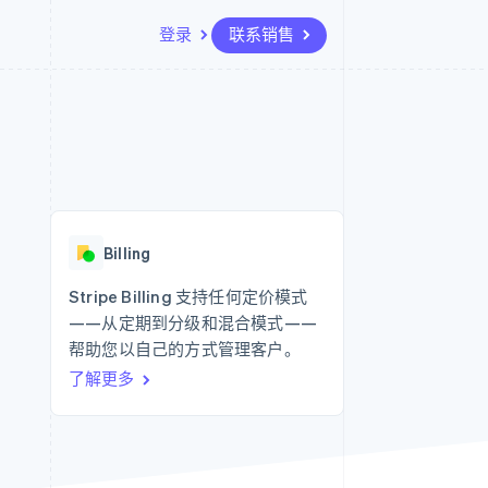
登录
联系销售
资源
生态系统
联系
场
更多
应用集成
合作伙伴
联系销售
Product roadmap
代码示例
Stripe App Marketplace
成为合作伙伴
了解未来规划
开发者博客
API 状态
Radar
欺诈防范
Billing
Atlas
初创企业注册
Stripe Billing 支持任何定价模式
——从定期到分级和混合模式——
Climate
碳移除
帮助您以自己的方式管理客户。
了解更多