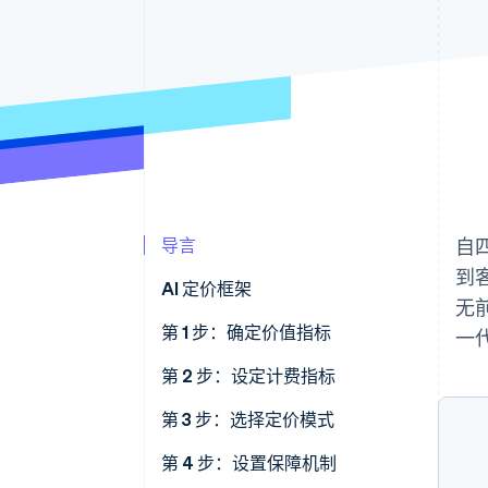
导言
自
到
AI 定价框架
无前
第 1 步：确定价值指标
一代
第 2 步：设定计费指标
第 3 步：选择定价模式
客户获取与增长
第 4 步：设置保障机制