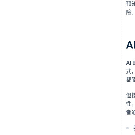
预
险
A
AI
式
都
但
性
者