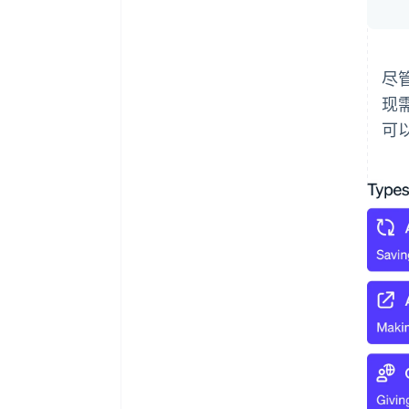
尽
现
可