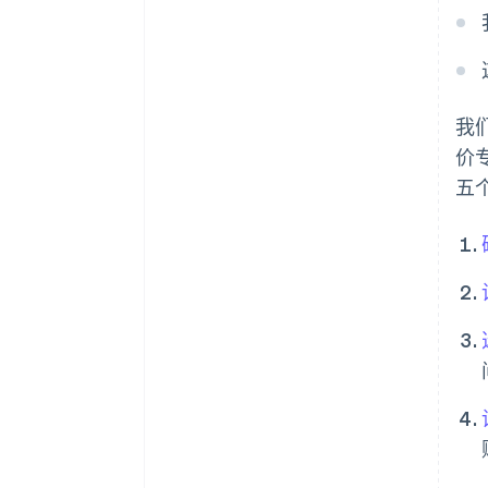
我们
价
五