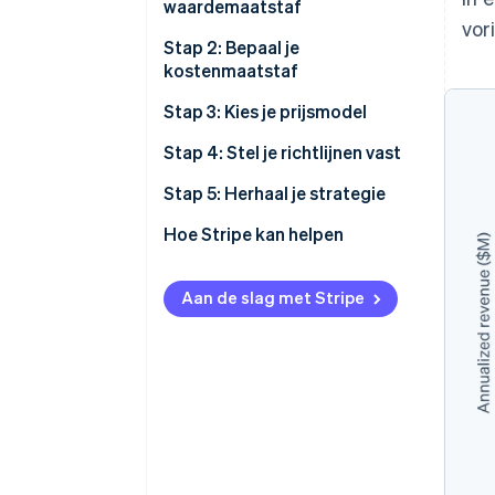
waardemaatstaf
vor
Stap 2: Bepaal je
kostenmaatstaf
Stap 3: Kies je prijsmodel
Klantenwerving en groei
Stap 4: Stel je richtlijnen vast
Herhaalbare inkomsten
Stap 5: Herhaal je strategie
Opties voor prijsmodellen
Wanneer en hoe prijzen
Hoe Stripe kan helpen
aanpassen
Houd rekening met je volledige
productstrategie
Strategieën voor het
Aan de slag met Stripe
doorvoeren van prijswijzigingen