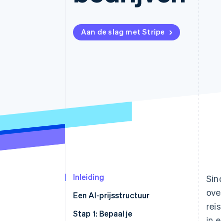
Link
Versneld afrekenen
Financial Connections
Aan de slag met Stripe
Data gekoppelde rekeningen
Inleiding
Sin
ove
Een AI-prijsstructuur
rei
Stap 1: Bepaal je
in 