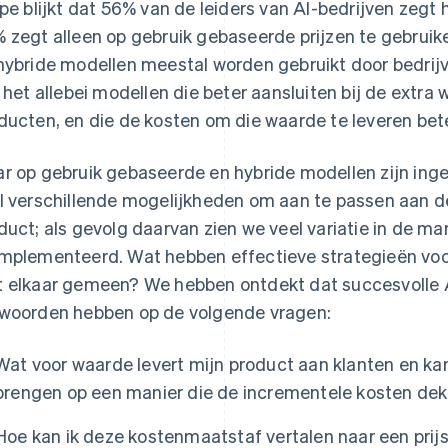
ipe blijkt dat 56% van de leiders van AI-bedrijven zegt 
 zegt alleen op gebruik gebaseerde prijzen te gebrui
hybride modellen meestal worden gebruikt door bedrijve
n het allebei modellen die beter aansluiten bij de extra 
ducten, en die de kosten om die waarde te leveren be
r op gebruik gebaseerde en hybride modellen zijn ing
l verschillende mogelijkheden om aan te passen aan d
duct; als gevolg daarvan zien we veel variatie in de m
mplementeerd. Wat hebben effectieve strategieën voo
 elkaar gemeen? We hebben ontdekt dat succesvolle AI
woorden hebben op de volgende vragen:
Wat voor waarde levert mijn product aan klanten en kan
brengen op een manier die de incrementele kosten dek
Hoe kan ik deze kostenmaatstaf vertalen naar een prij