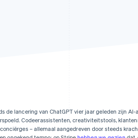
ds de lancering van ChatGPT vier jaar geleden zijn A
rspoeld. Codeerassistenten, creativiteitstools, klant
sconciërges – allemaal aangedreven door steeds kracht
een ongekend tempo: op Stripe
hebben we gezien
dat 