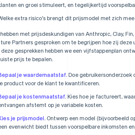
klanten en groei stimuleert, en tegelijkertijd voorspel
Welke extra risico's brengt dit prijsmodel met zich me
hebben met prijsdeskundigen van Anthropic, Clay, Fin
ture Partners gesproken om te begrijpen hoe zij deze
 deze gesprekken hebben we een vijfstappenplan ontwi
juiste prijs te bepalen.
Bepaal je waardemaatstaf
. Doe gebruikersonderzoek 
je product voor de klant te kwantificeren.
Bepaal je kostenmaatstaf
. Kies hoe je factureert, waa
ontvangen afstemt op je variabele kosten.
Kies je prijsmodel
. Ontwerp een model (bijvoorbeeld op
een evenwicht biedt tussen voorspelbare inkomsten en 