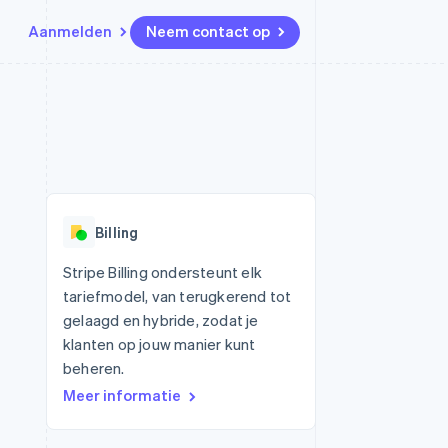
Aanmelden
Neem contact op
Bronnen
Ecosysteem
Contact
marktplaatsen
Meer
App-integraties
Partners
Neem contact op
Product roadmap
Voorbeelden van code
Stripe App Marketplace
Partner worden
Ontdek wat er in het verschiet
or platforms
Developerblog
ligt
r platforms
API-status
financiële
Radar
Billing
Fraudepreventie
tuele kaarten
Atlas
ing
Stripe Billing ondersteunt elk
Oprichting van een start-up
tariefmodel, van terugkerend tot
Climate
gelaagd en hybride, zodat je
CO₂-verwijdering
klanten op jouw manier kunt
Identity
beheren.
Online identiteitsverificatie
Meer informatie