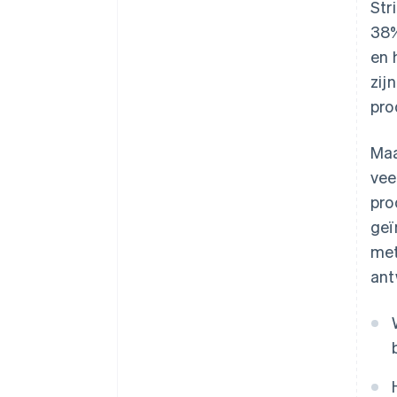
Str
38%
en 
zij
pro
Maa
vee
pro
geï
met
ant