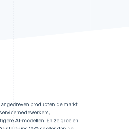
Stripe Sessions 2026
Ontdek hoe Stripe de
economische
infrastructuur voor AI
bouwt.
Nu bekijken
I-aangedreven producten de markt
enservicemedewerkers,
igere AI-modellen. En ze groeien
AI-start-ups 25% sneller dan de