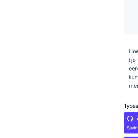
Hoe
(je
eer
kun
men