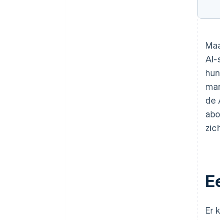
Maa
AI-
hun
man
de 
abo
zic
E
Er 