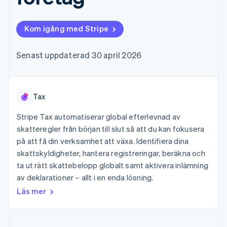
Godkännandeoptimeringar
Recognition
Företag
Plattformar
Erbjud
Link
Automatiserad
SaaS
användningsbaserad
Accelererad kassaprocess
redovisning
Produktplan
fakturering
Kom igång med Stripe
Financial Connections
Stripe Sigma
Sessions årliga
Utfärda stablecoin-
Länkade finanskontodata
Anpassade
konferens
stödda kort
rapporter
Karriärer
Tillhandahåll och
Senast uppdaterad 30 april 2026
Efter bransch
Data Pipeline
Nyhetsrum
hantera tjänster med
Datasynkronisering
Stripe Press
agenter
AI-företag
Kreatörsekonomi
Tax
Spel
Besöksnäring, resor
Kontakt
Mer
Resurser
och fritid
Stripe Tax automatiserar global efterlevnad av
Product roadmap
Försäkringsbolag
Kontakta säljteamet
skatteregler från början till slut så att du kan fokusera
Se vad som kommer härnäst
Media och
Appintegrationer
Bli partner
på att få din verksamhet att växa. Identifiera dina
underhållning
Kodexempel
Radar
Ideella organisationer
Utvecklarblogg
skattskyldigheter, hantera registreringar, beräkna och
Bedrägeribekämpning
Professionella tjänster
API-status
ta ut rätt skattebelopp globalt samt aktivera inlämning
Offentlig sektor
Atlas
av deklarationer – allt i en enda lösning.
Detaljhandel
Bolagsbildning för startups
Läs mer
Climate
Koldioxidinfångning
Ecosystem
Identity