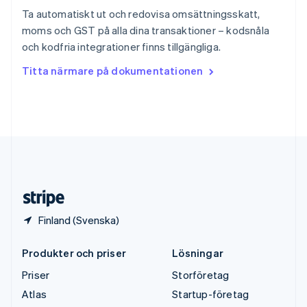
Sverige
Ta automatiskt ut och redovisa omsättningsskatt,
Svenska
English
moms och GST på alla dina transaktioner – kodsnåla
Thailand
och kodfria integrationer finns tillgängliga.
ไทย
English
Tjeckien
Titta närmare på dokumentationen
English
Tyskland
Deutsch
English
Ungern
English
USA
English
Español
简体中文
Österrike
Deutsch
English
Finland (Svenska)
Produkter och priser
Lösningar
Priser
Storföretag
Atlas
Startup-företag