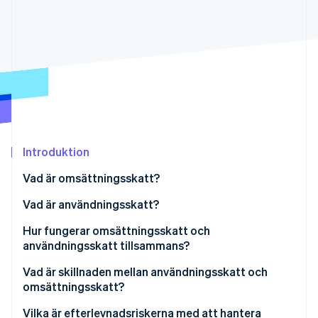
Identitetsverifiering online
Partner
Stripe App Marketplace
Stripe Sessions 2026
Se hur Stripe bygger den ekonomiska inf
Titta nu
Introduktion
Vad är omsättningsskatt?
Vad är användningsskatt?
Konsumentens användningsskatt
Hur fungerar omsättningsskatt och
användningsskatt tillsammans?
Säljarens användningsskatt
Vad är skillnaden mellan användningsskatt och
omsättningsskatt?
Vilka är efterlevnadsriskerna med att hantera