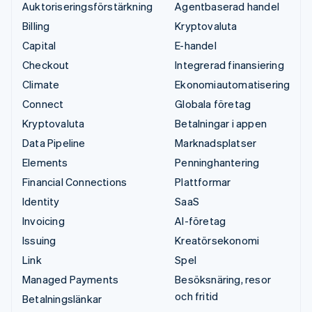
Auktoriseringsförstärkning
Agentbaserad handel
Billing
Kryptovaluta
Capital
E-handel
Checkout
Integrerad finansiering
Climate
Ekonomiautomatisering
Connect
Globala företag
Kryptovaluta
Betalningar i appen
Data Pipeline
Marknadsplatser
Elements
Penninghantering
Financial Connections
Plattformar
Identity
SaaS
Invoicing
AI-företag
Issuing
Kreatörsekonomi
Link
Spel
Managed Payments
Besöksnäring, resor
och fritid
Betalningslänkar