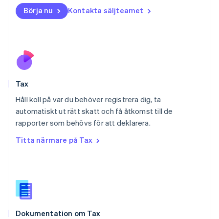
Norge
Börja nu
Kontakta säljteamet
English
Nya Zeeland
English
Polen
English
Portugal
Português
English
Tax
Rumänien
English
Håll koll på var du behöver registrera dig, ta
Schweiz
automatiskt ut rätt skatt och få åtkomst till de
Deutsch
Français
Italiano
English
rapporter som behövs för att deklarera.
Singapore
English
简体中文
Titta närmare på Tax
Slovakien
English
Slovenien
English
Italiano
Spanien
Español
English
Storbritannien
Dokumentation om Tax
English