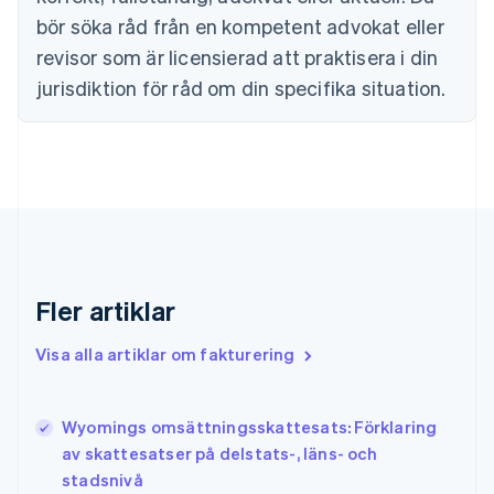
Estland
bör söka råd från en kompetent advokat eller
English
revisor som är licensierad att praktisera i din
Fastlandskina
简体中文
English
jurisdiktion för råd om din specifika situation.
Finland
English
Svenska
Frankrike
Français
English
Förenade Arabemiraten
English
Gibraltar
English
Grekland
Fler artiklar
English
Hongkong SAR, Kina
Visa alla artiklar om fakturering
English
简体中文
Indien
English
Irland
Wyomings omsättningsskattesats: Förklaring
English
av skattesatser på delstats-, läns- och
Italien
stadsnivå
Italiano
English