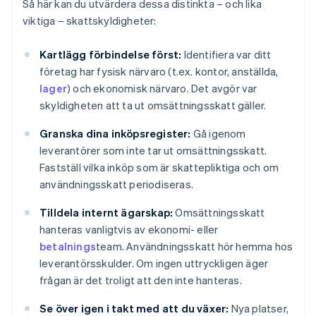
Så här kan du utvärdera dessa distinkta – och lika
viktiga – skattskyldigheter:
Kartlägg förbindelse först:
Identifiera var ditt
företag har fysisk närvaro (t.ex. kontor, anställda,
lager
) och ekonomisk närvaro. Det avgör var
skyldigheten att ta ut omsättningsskatt gäller.
Granska dina inköpsregister:
Gå igenom
leverantörer som inte tar ut omsättningsskatt.
Fastställ vilka inköp som är skattepliktiga och om
användningsskatt periodiseras.
Tilldela internt ägarskap:
Omsättningsskatt
hanteras vanligtvis av ekonomi- eller
betalnings
team. Användningsskatt hör hemma hos
leverantörsskulder. Om ingen uttryckligen äger
frågan är det troligt att den inte hanteras.
Se över igen i takt med att du växer:
Nya platser,