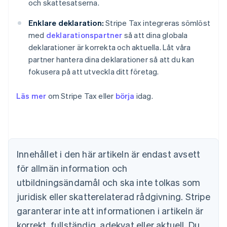
och skattesatserna.
Enklare deklaration:
Stripe Tax integreras sömlöst
med
deklarationspartner
så att dina globala
deklarationer är korrekta och aktuella. Låt våra
partner hantera dina deklarationer så att du kan
fokusera på att utveckla ditt företag.
Läs mer
om Stripe Tax eller
börja
idag.
Australien
English
Belgien
Nederlands
Français
Deutsch
English
Brasilien
Innehållet i den här artikeln är endast avsett
Português
English
för allmän information och
Bulgarien
utbildningsändamål och ska inte tolkas som
English
Cypern
juridisk eller skatterelaterad rådgivning. Stripe
English
garanterar inte att informationen i artikeln är
Danmark
korrekt, fullständig, adekvat eller aktuell. Du
English