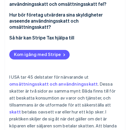
användningsskatt och omsättningsskatt fel?
Omsättningsskatt
Hur bör företag utvärdera sina skyldigheter
avseende användningsskatt och
Användningsskatt
omsättningsskatt?
Så här kan Stripe Tax hjälpa till
Kom igång med Stripe
I USA tar 45 delstater för närvarande ut
omsättningsskatt och användningsskatt
. Dessa
skatter är två sidor av samma mynt: Båda finns till för
att beskatta konsumtion av varor och tjänster, och
tillsammans är de utformade för att säkerställa att
skatt
betalas oavsett var eller hur ett köp sker. I
praktiken skiljer de sig åt när det gäller om det är
köparen eller säljaren som betalar skatten. Att blanda