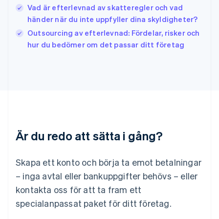
Japan
Vad är efterlevnad av skatteregler och vad
日本語
English
händer när du inte uppfyller dina skyldigheter?
Kanada
Outsourcing av efterlevnad: Fördelar, risker och
English
Français
hur du bedömer om det passar ditt företag
Kroatien
English
Italiano
Lettland
English
Liechtenstein
Deutsch
English
Litauen
English
Luxemburg
Är du redo att sätta i gång?
Français
Deutsch
English
Malaysia
English
简体中文
Skapa ett konto och börja ta emot betalningar
Malta
– inga avtal eller bankuppgifter behövs – eller
English
Mexiko
kontakta oss för att ta fram ett
Español
English
specialanpassat paket för ditt företag.
Nederländerna
Nederlands
English