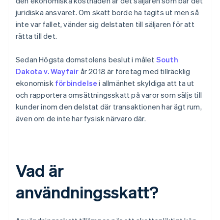
den ekonomiska kostnaden är det säljaren som bär det
juridiska ansvaret. Om skatt borde ha tagits ut men så
inte var fallet, vänder sig delstaten till säljaren för att
rätta till det.
Sedan Högsta domstolens beslut i målet
South
Dakota v. Wayfair
år 2018 är företag med tillräcklig
ekonomisk
förbindelse
i allmänhet skyldiga att ta ut
och rapportera omsättningsskatt på varor som säljs till
kunder inom den delstat där transaktionen har ägt rum,
även om de inte har fysisk närvaro där.
Vad är
användningsskatt?