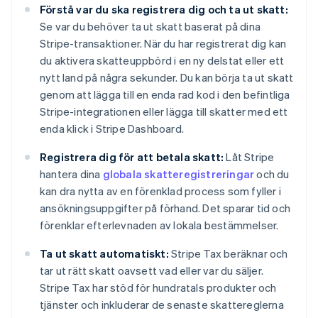
Förstå var du ska registrera dig och ta ut skatt:
Se var du behöver ta ut skatt baserat på dina
Stripe-transaktioner. När du har registrerat dig kan
du aktivera skatteuppbörd i en ny delstat eller ett
nytt land på några sekunder. Du kan börja ta ut skatt
genom att lägga till en enda rad kod i den befintliga
Stripe-integrationen eller lägga till skatter med ett
enda klick i Stripe Dashboard.
Registrera dig för att betala skatt:
Låt Stripe
hantera dina
globala skatteregistreringar
och du
kan dra nytta av en förenklad process som fyller i
ansökningsuppgifter på förhand. Det sparar tid och
förenklar efterlevnaden av lokala bestämmelser.
Ta ut skatt automatiskt:
Stripe Tax beräknar och
tar ut rätt skatt oavsett vad eller var du säljer.
Stripe Tax har stöd för hundratals produkter och
tjänster och inkluderar de senaste skattereglerna