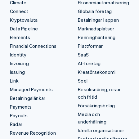
Climate
Ekonomiautomatisering
Connect
Globala företag
Kryptovaluta
Betalningar i appen
Data Pipeline
Marknadsplatser
Elements
Penninghantering
Financial Connections
Plattformar
Identity
SaaS
Invoicing
AI-företag
Issuing
Kreatörsekonomi
Link
Spel
Managed Payments
Besöksnäring, resor
och fritid
Betalningslänkar
Försäkringsbolag
Payments
Media och
Payouts
underhållning
Radar
Ideella organisationer
Revenue Recognition
Professionella tjänster