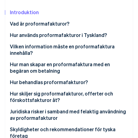
Identitetsverifiering online
Partner
Stripe App Marketplace
Introduktion
Vad är proformafakturor?
Är en proformafaktura en riktig faktura?
Hur används proformafakturor i Tyskland?
Stripe Sessions 2026
Se hur Stripe bygger den ekonomiska inf
Tullklarering för icke-kommersiell export
Vilken information måste en proformafaktura
Titta nu
innehålla?
Begäran om betalning före leverans
Hur man skapar en proformafaktura med en
Interna estimat och offerter
begäran om betalning
Nya internationella kunder
Hur behandlas proformafakturor?
Hur skiljer sig proformafakturor, offerter och
förskottsfakturor åt?
Offerter
Juridiska risker i samband med felaktig användning
av proformafakturor
Förskottsfakturor
Skyldigheter och rekommendationer för tyska
företag