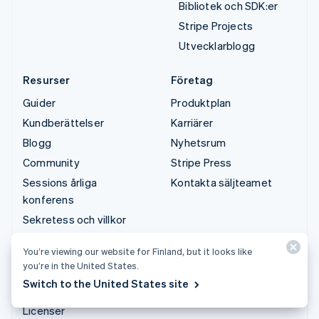
Bibliotek och SDK:er
Stripe Projects
Utvecklarblogg
Resurser
Företag
Guider
Produktplan
Kundberättelser
Karriärer
Blogg
Nyhetsrum
Community
Stripe Press
Sessions årliga
Kontakta säljteamet
konferens
Sekretess och villkor
Förbjudna verksamheter
You’re viewing our website for Finland, but it looks like
och verksamheter som
you’re in the United States.
är föremål för
Switch to the United States site
restriktioner
Licenser