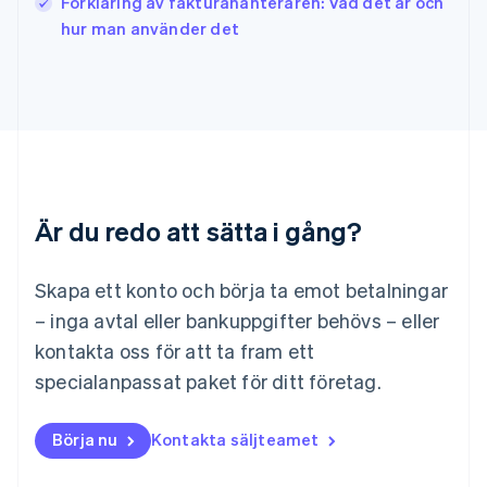
Förklaring av fakturahanteraren: Vad det är och
Lettland
hur man använder det
English
Liechtenstein
Deutsch
English
Litauen
English
Luxemburg
Français
Deutsch
English
Malaysia
Är du redo att sätta i gång?
English
简体中文
Malta
English
Skapa ett konto och börja ta emot betalningar
Mexiko
Español
English
– inga avtal eller bankuppgifter behövs – eller
Nederländerna
kontakta oss för att ta fram ett
Nederlands
English
Norge
specialanpassat paket för ditt företag.
English
Nya Zeeland
Börja nu
Kontakta säljteamet
English
Polen
English