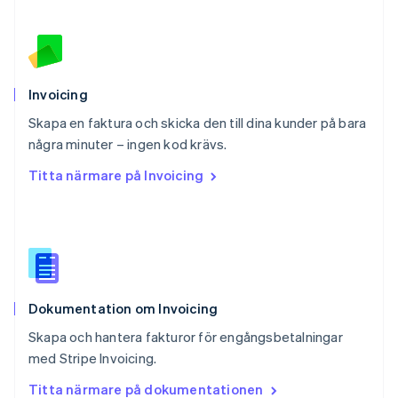
Portugal
Português
English
Rumänien
English
Schweiz
Invoicing
Deutsch
Français
Italiano
English
Skapa en faktura och skicka den till dina kunder på bara
Singapore
English
简体中文
några minuter – ingen kod krävs.
Slovakien
Titta närmare på Invoicing
English
Slovenien
English
Italiano
Spanien
Español
English
Storbritannien
English
Dokumentation om Invoicing
Sverige
Svenska
English
Skapa och hantera fakturor för engångsbetalningar
Thailand
med Stripe Invoicing.
ไทย
English
Tjeckien
Titta närmare på dokumentationen
English