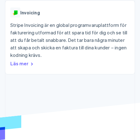
Godkännandeoptimeringar
Recognition
Företag
Plattformar
Erbjud
Link
Automatiserad
SaaS
användningsbaserad
Accelererad kassaprocess
Invoicing
redovisning
Produktplan
fakturering
Financial Connections
Stripe Sigma
Sessions årliga
Utfärda stablecoin-
Länkade finanskontodata
Stripe Invoicing är en global programvaruplattform för
Anpassade
konferens
stödda kort
rapporter
Karriärer
fakturering utformad för att spara tid för dig och se till
Tillhandahåll och
Efter bransch
Data Pipeline
Nyhetsrum
hantera tjänster med
att du får betalt snabbare. Det tar bara några minuter
Datasynkronisering
Stripe Press
agenter
att skapa och skicka en faktura till dina kunder – ingen
AI-företag
Kreatörsekonomi
kodning krävs.
Spel
Läs mer
Besöksnäring, resor
Kontakt
Mer
Resurser
och fritid
Product roadmap
Försäkringsbolag
Kontakta säljteamet
Se vad som kommer härnäst
Media och
Appintegrationer
Bli partner
underhållning
Kodexempel
Radar
Ideella organisationer
Utvecklarblogg
Bedrägeribekämpning
Professionella tjänster
API-status
Offentlig sektor
Atlas
Detaljhandel
Bolagsbildning för startups
Climate
Koldioxidinfångning
Ecosystem
Identity