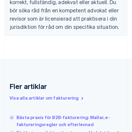
korrekt, fullständig, adekvat eller aktuell. Du
Frankrike
bör söka råd från en kompetent advokat eller
Français
English
Förenade Arabemiraten
revisor som är licensierad att praktisera i din
English
jurisdiktion för råd om din specifika situation.
Gibraltar
English
Grekland
English
Hongkong SAR, Kina
English
简体中文
Indien
English
Irland
Fler artiklar
English
Italien
Italiano
English
Visa alla artiklar om fakturering
Japan
日本語
English
Kanada
Bästa praxis för B2B-fakturering: Mallar, e-
English
Français
faktureringsregler och efterlevnad
Kroatien
English
Italiano