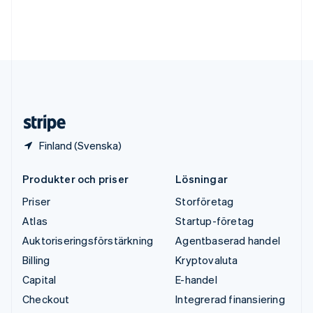
Tyskland
Deutsch
English
Ungern
English
USA
English
Español
简体中文
Österrike
Deutsch
English
Finland (Svenska)
Produkter och priser
Lösningar
Priser
Storföretag
Atlas
Startup-företag
Auktoriseringsförstärkning
Agentbaserad handel
Billing
Kryptovaluta
Capital
E-handel
Checkout
Integrerad finansiering