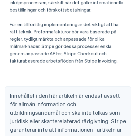
inköpsprocessen, särskilt när det gäller internationella
beställningar och förskottsbetalningar.
För en tillförlitlig implementering är det viktigt att ha
rätt teknik. Proformafakturor bör vara baserade på
Australien
regler, tydligt märkta och anpassade för olika
English
Belgien
målmarknader. Stripe gör dessa processer enkla
Nederlands
Français
Deutsch
English
genom anpassade API:er, Stripe Checkout och
Brasilien
fakturabaserade arbetsflöden från Stripe Invoicing.
Português
English
Bulgarien
English
Cypern
English
Danmark
Innehållet i den här artikeln är endast avsett
English
för allmän information och
Estland
utbildningsändamål och ska inte tolkas som
English
Fastlandskina
juridisk eller skatterelaterad rådgivning. Stripe
简体中文
English
garanterar inte att informationen i artikeln är
Finland
English
Svenska