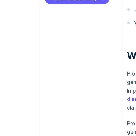
Pro forma-facturen voor je
onderneming
W
Pro
gem
In 
die
cla
Pro
gel