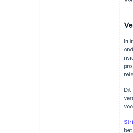
Ve
In 
ond
ris
pro
rel
Dit
ver
voo
Str
bet