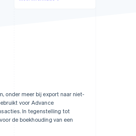
Stripe Sessions 2026
Ontdek hoe Stripe de
economische
infrastructuur voor AI
bouwt.
Nu bekijken
n, onder meer bij export naar niet-
gebruikt voor Advance
acties. In tegenstelling tot
nt voor de boekhouding van een