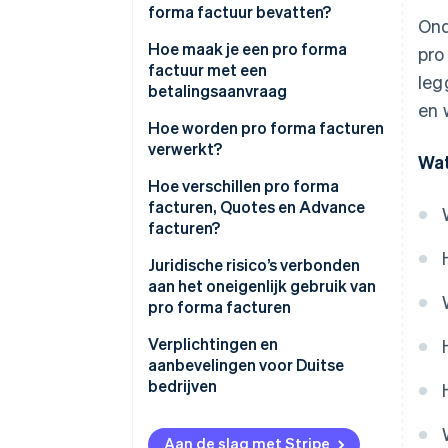
uitvoer
forma factuur bevatten?
Ond
Verzoeken om betaling vóór
Hoe maak je een pro forma
pro
levering
factuur met een
leg
betalingsaanvraag
Interne schattingen en offertes
en 
Hoe worden pro forma facturen
Nieuwe internationale klanten
verwerkt?
Wat
Hoe verschillen pro forma
facturen, Quotes en Advance
facturen?
Offertes
Juridische risico’s verbonden
aan het oneigenlijk gebruik van
Voorschot facturen
pro forma facturen
Verplichtingen en
aanbevelingen voor Duitse
bedrijven
Internationale kenmerken van
pro forma-facturen
Aan de slag met Stripe