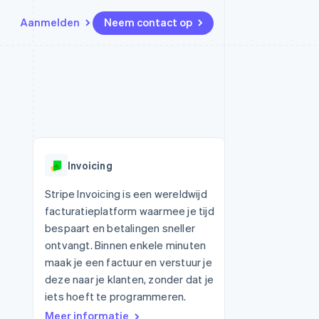
Aanmelden
Neem contact op
Bronnen
Ecosysteem
Contact
marktplaatsen
Meer
App-integraties
Partners
Neem contact op
Product roadmap
Voorbeelden van code
Stripe App Marketplace
Partner worden
Ontdek wat er in het verschiet
or platforms
Developerblog
ligt
r platforms
API-status
financiële
Radar
Invoicing
Fraudepreventie
tuele kaarten
Atlas
ing
Stripe Invoicing is een wereldwijd
Oprichting van een start-up
facturatieplatform waarmee je tijd
Climate
bespaart en betalingen sneller
CO₂-verwijdering
ontvangt. Binnen enkele minuten
Identity
maak je een factuur en verstuur je
Online identiteitsverificatie
deze naar je klanten, zonder dat je
iets hoeft te programmeren.
Meer informatie