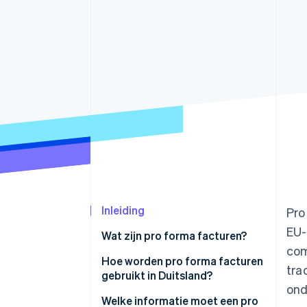
Link
Versneld afrekenen
Financial Connections
Data gekoppelde rekeningen
Inleiding
Pro
EU-
Wat zijn pro forma facturen?
com
Is een pro forma factuur een
Hoe worden pro forma facturen
tra
echte factuur?
gebruikt in Duitsland?
ond
Inklaring voor niet-commerciële
Welke informatie moet een pro