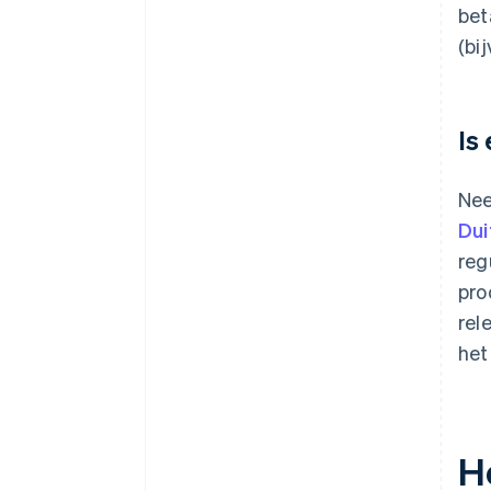
bet
(bi
Is
Nee
Dui
reg
pro
rel
het
H