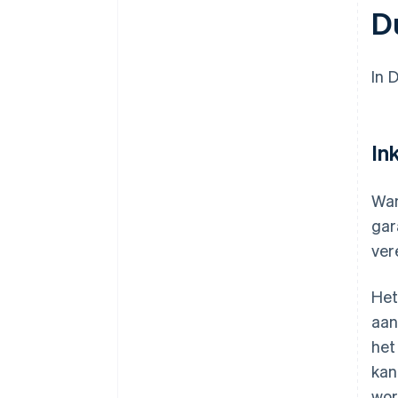
D
In 
In
Wan
gar
ver
Het
aan
het
kan
wor