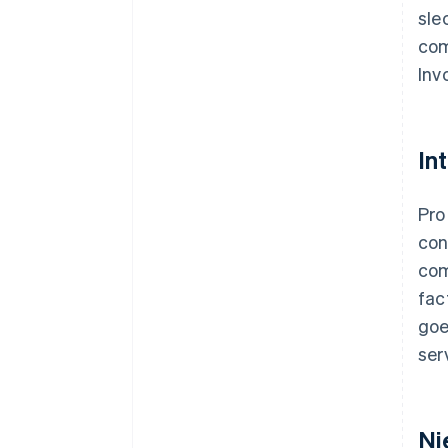
sle
com
Inv
In
Pro
con
com
fac
goe
ser
Ni