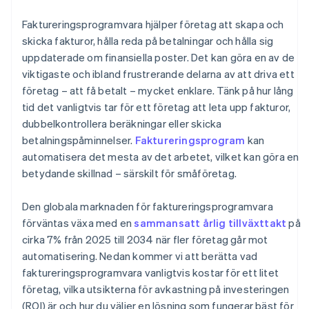
Avgifter för betalningsgateway
Faktureringsprogramvara hjälper företag att skapa och
Branschspecifika funktioner
skicka fakturor, hålla reda på betalningar och hålla sig
uppdaterade om finansiella poster. Det kan göra en av de
viktigaste och ibland frustrerande delarna av att driva ett
företag – att få betalt – mycket enklare. Tänk på hur lång
tid det vanligtvis tar för ett företag att leta upp fakturor,
dubbelkontrollera beräkningar eller skicka
betalningspåminnelser.
Faktureringsprogram
kan
automatisera det mesta av det arbetet, vilket kan göra en
betydande skillnad – särskilt för småföretag.
Den globala marknaden för faktureringsprogramvara
förväntas växa med en
sammansatt årlig tillväxttakt
på
cirka 7% från 2025 till 2034 när fler företag går mot
automatisering. Nedan kommer vi att berätta vad
faktureringsprogramvara vanligtvis kostar för ett litet
företag, vilka utsikterna för avkastning på investeringen
(ROI) är och hur du väljer en lösning som fungerar bäst för