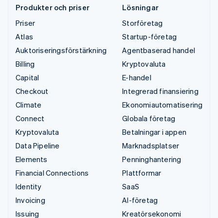
Produkter och priser
Lösningar
Priser
Storföretag
Atlas
Startup-företag
Auktoriseringsförstärkning
Agentbaserad handel
Billing
Kryptovaluta
Capital
E-handel
Checkout
Integrerad finansiering
Climate
Ekonomiautomatisering
Connect
Globala företag
Kryptovaluta
Betalningar i appen
Data Pipeline
Marknadsplatser
Elements
Penninghantering
Financial Connections
Plattformar
Identity
SaaS
Invoicing
AI-företag
Issuing
Kreatörsekonomi