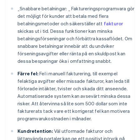
_
Snabbare betalningar: _
Faktureringsprogramvara gör
det möjligt för kunder att betala med flera
betalningsmetoder och säkerställer att
fakturor
skickas ut i tid. Dessa funktioner kan minska
betalningsförseningar och förbättra kassaflödet. Om
snabbare betalningar innebär att du undviker
förseningsavgifter eller ränta på en skuldpost kan
dessa besparingar öka i omfattning snabbt.
Färre fel:
Fel i manuell fakturering, till exempel
felaktiga avgifter eller missade fakturor, kan leda till
förlorade intäkter, tvister och skada ditt anseende.
Automatiserade system kan avsevärt minska dessa
risker. Att återvinna så lite som 500 dollar som inte
fakturerats tack vare ett korrigerat fel kan motivera
programvarukostnaden i månader.
Kundretention:
Väl utformade fakturor och
lättanvända portaler kan ge ett positivt intryck på