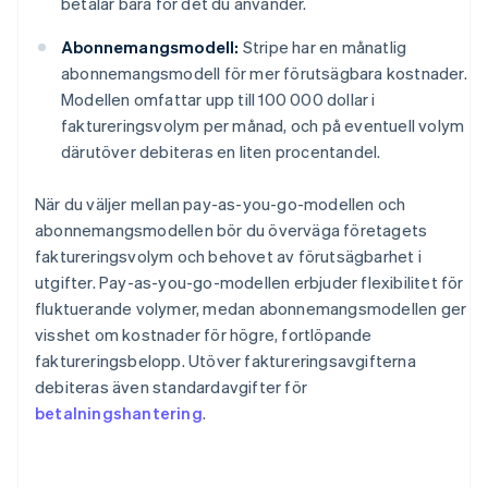
betalar bara för det du använder.
Abonnemangsmodell:
Stripe har en månatlig
abonnemangsmodell för mer förutsägbara kostnader.
Modellen omfattar upp till 100 000 dollar i
faktureringsvolym per månad, och på eventuell volym
därutöver debiteras en liten procentandel.
När du väljer mellan pay-as-you-go-modellen och
abonnemangsmodellen bör du överväga företagets
faktureringsvolym och behovet av förutsägbarhet i
utgifter. Pay-as-you-go-modellen erbjuder flexibilitet för
fluktuerande volymer, medan abonnemangsmodellen ger
visshet om kostnader för högre, fortlöpande
Australien
faktureringsbelopp. Utöver faktureringsavgifterna
English
Belgien
debiteras även standardavgifter för
Nederlands
Français
Deutsch
English
betalningshantering
.
Brasilien
Português
English
Bulgarien