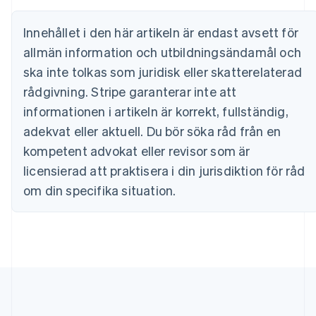
English
Cypern
Innehållet i den här artikeln är endast avsett för
English
Danmark
allmän information och utbildningsändamål och
English
ska inte tolkas som juridisk eller skatterelaterad
Estland
rådgivning. Stripe garanterar inte att
English
Fastlandskina
informationen i artikeln är korrekt, fullständig,
简体中文
English
adekvat eller aktuell. Du bör söka råd från en
Finland
English
Svenska
kompetent advokat eller revisor som är
Frankrike
licensierad att praktisera i din jurisdiktion för råd
Français
English
Förenade Arabemiraten
om din specifika situation.
English
Gibraltar
English
Grekland
English
Hongkong SAR, Kina
English
简体中文
Indien