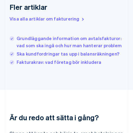
English
Fler artiklar
Irland
English
Visa alla artiklar om fakturering
Italien
Italiano
English
Japan
日本語
English
Grundläggande information om avtalsfakturor:
Kanada
vad som ska ingå och hur man hanterar problem
English
Français
Ska kundfordringar tas upp i balansräkningen?
Kroatien
English
Italiano
Fakturakrav: vad företag bör inkludera
Lettland
English
Liechtenstein
Deutsch
English
Litauen
English
Luxemburg
Français
Deutsch
English
Är du redo att sätta i gång?
Malaysia
English
简体中文
Malta