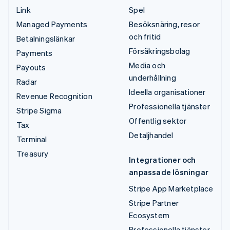
Link
Spel
Managed Payments
Besöksnäring, resor
och fritid
Betalningslänkar
Försäkringsbolag
Payments
Media och
Payouts
underhållning
Radar
Ideella organisationer
Revenue Recognition
Professionella tjänster
Stripe Sigma
Offentlig sektor
Tax
Detaljhandel
Terminal
Treasury
Integrationer och
anpassade lösningar
Stripe App Marketplace
Stripe Partner
Ecosystem
Professionella tjänster