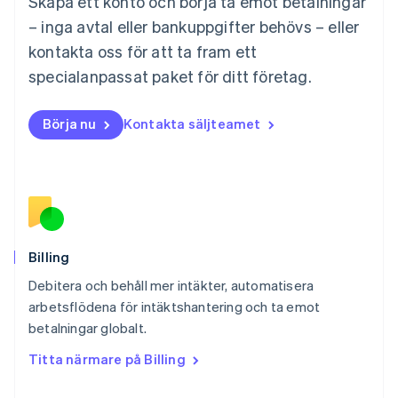
Skapa ett konto och börja ta emot betalningar
English
Mexiko
– inga avtal eller bankuppgifter behövs – eller
Español
English
kontakta oss för att ta fram ett
Nederländerna
specialanpassat paket för ditt företag.
Nederlands
English
Norge
English
Börja nu
Kontakta säljteamet
Nya Zeeland
English
Polen
English
Portugal
Português
English
Rumänien
English
Billing
Schweiz
Debitera och behåll mer intäkter, automatisera
Deutsch
Français
Italiano
English
arbetsflödena för intäktshantering och ta emot
Singapore
English
简体中文
betalningar globalt.
Slovakien
Titta närmare på Billing
English
Slovenien