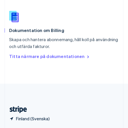
English
Italiano
Spanien
Español
English
Storbritannien
English
Dokumentation om Billing
Sverige
Svenska
English
Skapa och hantera abonnemang, håll koll på användning
Thailand
och utfärda fakturor.
ไทย
English
Tjeckien
Titta närmare på dokumentationen
English
Tyskland
Deutsch
English
Ungern
English
USA
English
Español
简体中文
Österrike
Deutsch
English
Finland (Svenska)