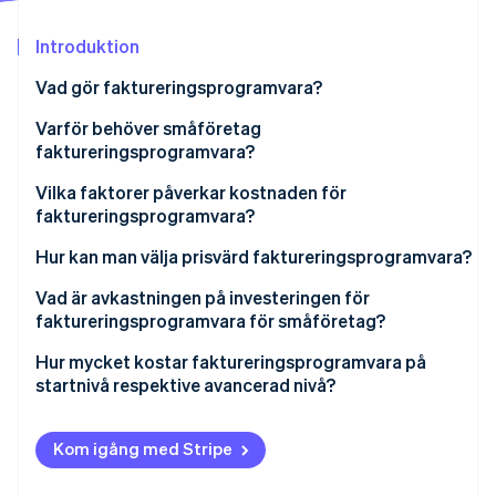
Identitetsverifiering online
Partner
Stripe App Marketplace
Introduktion
Vad gör faktureringsprogramvara?
Skapande av faktura
Varför behöver småföretag
Stripe Sessions 2026
faktureringsprogramvara?
Se hur Stripe bygger den ekonomiska inf
Betalningsspårning
Titta nu
Vilka faktorer påverkar kostnaden för
Återkommande betalningar
faktureringsprogramvara?
Integration med andra system
Antal användare
Hur kan man välja prisvärd faktureringsprogramvara?
Skattehantering
Skalbarhet
Vad är avkastningen på investeringen för
faktureringsprogramvara för småföretag?
Rapportering och analys
Anpassningsalternativ
Hur mycket kostar faktureringsprogramvara på
Flera betalningsalternativ
Molnbaserat kontra lokalt
startnivå respektive avancerad nivå?
Integrationsfunktioner
Kom igång med Stripe
Support och underhåll