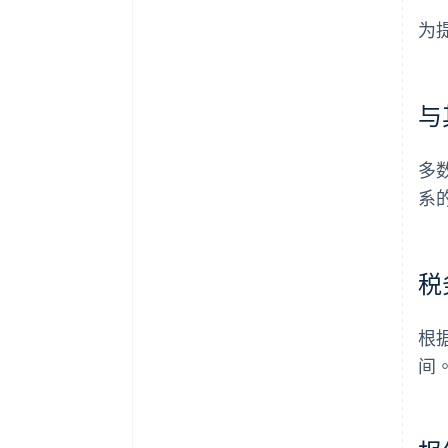
为
与
多
系
税
根
间