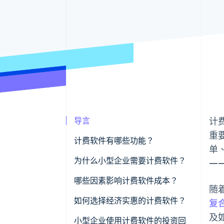
导言
计
重
计费软件有哪些功能？
单
创建账单
为什么小型企业需要计费软件？
—
付款跟踪
哪些因素影响计费软件成本？
随
经常性付款
用户数量
如何选择经济实惠的计费软件？
复
及
与其他系统集成
可扩展性
小型企业使用计费软件的投资回