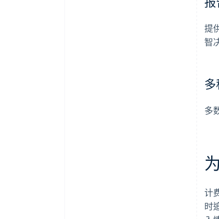
报
提
智
多
多
计
时