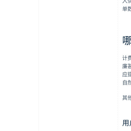
入
单
计
廉
应
自
其
用