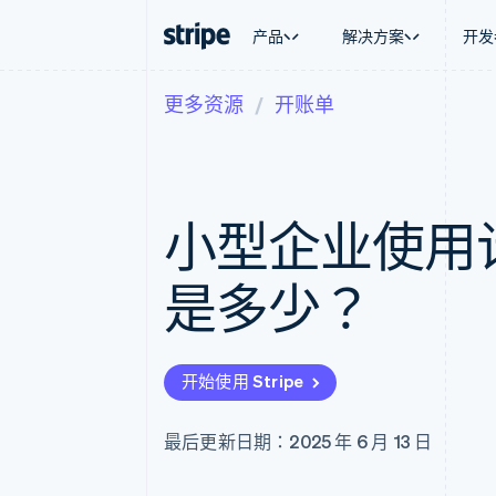
产品
解决方案
开发
更多资源
开账单
按企业阶段
文档
学习
按应用场
支持
支付
营收
大型企业
Stripe 文档
博客
智能体
获取支
Payments
Billing
初创企业
API 参考文档
客户案例
加密货
托管支
在线支付
经常性收入
库与 SDK
指南
电子商
专业服
Managed Payments
Metronome
Stripe Apps
小型企业使用
嵌入式
备案商家解决方案
按用量计费
财务自
Payment links
Subscriptions
全球化
无代码支付
订阅管理
应用内
是多少？
Checkout
Invoicing
交易市
预构建支付界面
一次性或定期账单
资金管
Elements
Tax
平台
灵活的 UI 组件
销售税和增值税自动
SaaS
Payment methods
Revenue Recogniti
开始使用 Stripe
接入 125+ 种支付方式
会计自动化
Authorization Boost
Stripe Sigma
支付成功率优化
自定义报告
最后更新日期：2025 年 6 月 13 日
Link
Data Pipeline
加速结账
数据同步