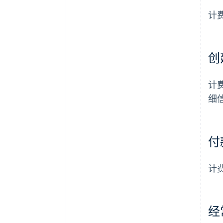
计
创
计
细
付
计
经