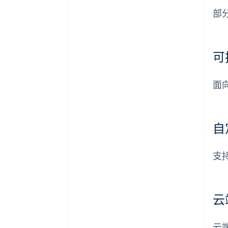
部
可
面
自
支
云
云