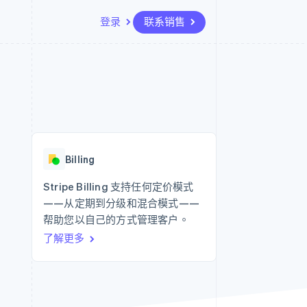
登录
联系销售
资源
生态系统
联系
场
更多
应用集成
合作伙伴
联系销售
Product roadmap
代码示例
Stripe App Marketplace
成为合作伙伴
了解未来规划
开发者博客
API 状态
Radar
欺诈防范
Billing
Atlas
初创企业注册
Stripe Billing 支持任何定价模式
——从定期到分级和混合模式——
Climate
碳移除
帮助您以自己的方式管理客户。
了解更多