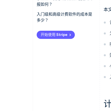
报如何？
税务管理
自定义选项
本
入门级和高级计费软件的成本是
报告与分析
云端部署与本地部署
多少？
多种支付选项
集成能力
开始使用 Stripe
支持与维护
支付网关费用
行业特定功能