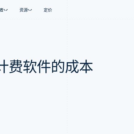
者
资源
定价
景
指南
按行业
公司
资金管理
平台和交易市
商务
持
接受线上付款
AI 企业
产品路线图
Global Payouts
Connect
币
持方案
实施预置结账流程
创作者经济
Sessions 年度大会
向第三方打款
平台支付
务
务
构建平台或交易市场
游戏
招聘
Crypto
计费软件的成本
金融
管理订阅
酒店、旅游与休闲
资讯中心
钱包、稳定币发行和发卡基础设
动化
提供按用量计费
保险
Stripe Press
施
企业
发行稳定币支持的支付卡
媒体与娱乐
支付
通过智能体配置和管理服务
非营利组织
场
专业服务
理
公共部门
零售
化
on