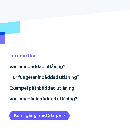
Identitetsverifiering online
Partner
Stripe App Marketplace
Stripe Sessions 2026
Se hur Stripe bygger den ekonomiska inf
Titta nu
Introduktion
Vad är inbäddad utlåning?
Hur fungerar inbäddad utlåning?
Exempel på inbäddad utlåning
Vad innebär inbäddad utlåning?
Icke-finansiella företag
Kom igång med Stripe
Långivare