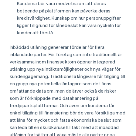
Kunderna bör vara medvetna om att deras
beteende på plattformen kan påverka deras
kreditvärdighet. Kunskap om hur personuppgifter
ligger till grund för lånebeslut kan vara nyckeln för
kunder att förstå.
Inbäddad utlåning genererar fördelar för flera
inblandade parter. För företag som inte traditionellt är
verksamma inom finanssektorn öppnar integrerad
utlåning upp nya intäktsmöjligheter och nya vägar för
kundengagemang. Traditionella långivare får tillgång till
en grupp nya potentiella låntagare som det finns
omfattande data om, men de ärver också de risker
som är förknippade med datahantering på
Australien
tredjepartsplattformar. Och även om kunderna får
English
enkel tillgång till finansiering bör de vara försiktiga med
Belgien
att låna för mycket och fatta ekonomiska beslut som
Nederlands
Français
Deutsch
English
kan leda till en skuldkarusell. I takt med att inbäddad
Brasilien
utlåning fortsätter att växa måste alla parter noga
Português
English