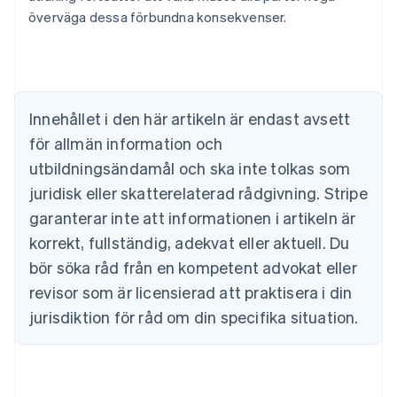
Bulgarien
överväga dessa förbundna konsekvenser.
English
Cypern
English
Danmark
English
Innehållet i den här artikeln är endast avsett
Estland
för allmän information och
English
Fastlandskina
utbildningsändamål och ska inte tolkas som
简体中文
English
juridisk eller skatterelaterad rådgivning. Stripe
Finland
English
Svenska
garanterar inte att informationen i artikeln är
Frankrike
korrekt, fullständig, adekvat eller aktuell. Du
Français
English
Förenade Arabemiraten
bör söka råd från en kompetent advokat eller
English
revisor som är licensierad att praktisera i din
Gibraltar
jurisdiktion för råd om din specifika situation.
English
Grekland
English
Hongkong SAR, Kina
English
简体中文