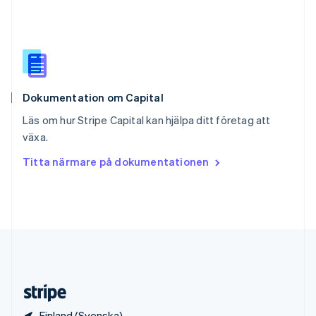
Slovenien
English
Italiano
Spanien
Español
English
Storbritannien
English
Dokumentation om Capital
Sverige
Svenska
English
Läs om hur Stripe Capital kan hjälpa ditt företag att
Thailand
växa.
ไทย
English
Tjeckien
Titta närmare på dokumentationen
English
Tyskland
Deutsch
English
Ungern
English
USA
English
Español
简体中文
Österrike
Deutsch
English
Finland (Svenska)