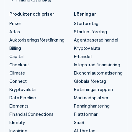
Produkter och priser
Lösningar
Priser
Storföretag
Atlas
Startup-företag
Auktoriseringsförstärkning
Agentbaserad handel
Billing
Kryptovaluta
Capital
E-handel
Checkout
Integrerad finansiering
Climate
Ekonomiautomatisering
Connect
Globala företag
Kryptovaluta
Betalningar i appen
Data Pipeline
Marknadsplatser
Elements
Penninghantering
Financial Connections
Plattformar
Identity
SaaS
Invoicing
AI-företag