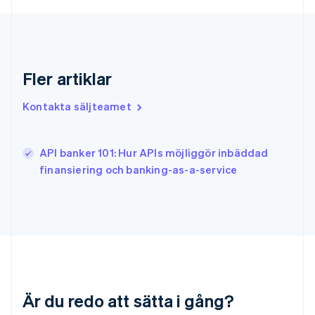
Indien
English
Irland
English
Italien
Fler artiklar
Italiano
English
Japan
Kontakta säljteamet
日本語
English
Kanada
English
Français
API banker 101: Hur APIs möjliggör inbäddad
Kroatien
English
Italiano
finansiering och banking-as-a-service
Lettland
English
Liechtenstein
Deutsch
English
Litauen
English
Luxemburg
Français
Deutsch
English
Är du redo att sätta i gång?
Malaysia
English
简体中文