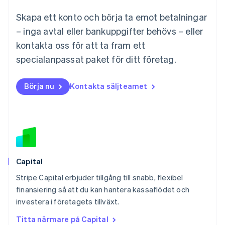
Malta
Skapa ett konto och börja ta emot betalningar
English
Mexiko
– inga avtal eller bankuppgifter behövs – eller
Español
English
kontakta oss för att ta fram ett
Nederländerna
specialanpassat paket för ditt företag.
Nederlands
English
Norge
English
Börja nu
Kontakta säljteamet
Nya Zeeland
English
Polen
English
Portugal
Português
English
Rumänien
English
Capital
Schweiz
Stripe Capital erbjuder tillgång till snabb, flexibel
Deutsch
Français
Italiano
English
finansiering så att du kan hantera kassaflödet och
Singapore
English
简体中文
investera i företagets tillväxt.
Slovakien
Titta närmare på Capital
English