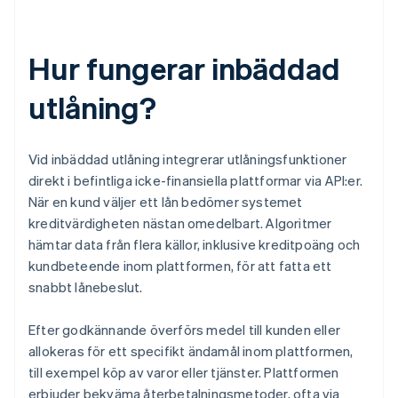
Hur fungerar inbäddad
utlåning?
Vid inbäddad utlåning integrerar utlåningsfunktioner
direkt i befintliga icke-finansiella plattformar via API:er.
När en kund väljer ett lån bedömer systemet
kreditvärdigheten nästan omedelbart. Algoritmer
hämtar data från flera källor, inklusive kreditpoäng och
kundbeteende inom plattformen, för att fatta ett
snabbt lånebeslut.
Efter godkännande överförs medel till kunden eller
allokeras för ett specifikt ändamål inom plattformen,
till exempel köp av varor eller tjänster. Plattformen
erbjuder bekväma återbetalningsmetoder, ofta via