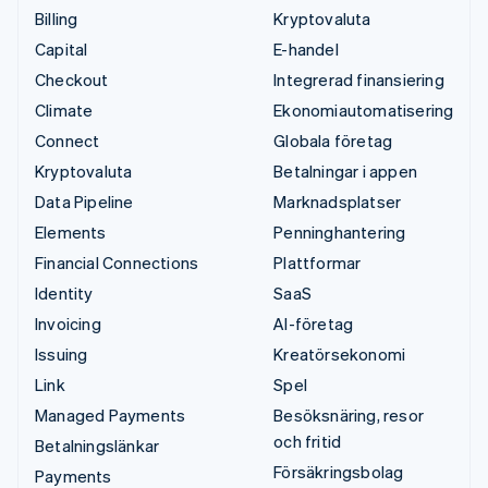
Billing
Kryptovaluta
Capital
E-handel
Checkout
Integrerad finansiering
Climate
Ekonomiautomatisering
Connect
Globala företag
Kryptovaluta
Betalningar i appen
Data Pipeline
Marknadsplatser
Elements
Penninghantering
Financial Connections
Plattformar
Identity
SaaS
Invoicing
AI-företag
Issuing
Kreatörsekonomi
Link
Spel
Managed Payments
Besöksnäring, resor
och fritid
Betalningslänkar
Försäkringsbolag
Payments