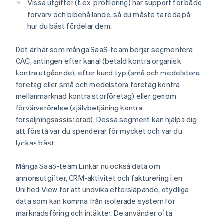
Vissa utgifter (t.ex. profilering) har support för både
förvärv och bibehållande, så du måste ta reda på
hur du bäst fördelar dem.
Det är här som många SaaS-team börjar segmentera
CAC, antingen efter kanal (betald kontra organisk
kontra utgående), efter kund typ (små och medelstora
företag eller små och medelstora företag kontra
mellanmarknad kontra storföretag) eller genom
förvärvsrörelse (självbetjäning kontra
försäljningsassisterad). Dessa segment kan hjälpa dig
att förstå var du spenderar för mycket och var du
lyckas bäst.
Många SaaS-team Linkar nu också data om
annonsutgifter, CRM-aktivitet och fakturering i en
Unified View för att undvika eftersläpande, otydliga
data som kan komma från isolerade system för
marknadsföring och intäkter. De använder ofta