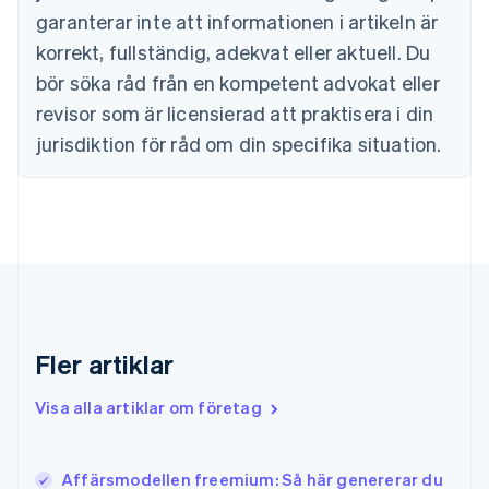
English
garanterar inte att informationen i artikeln är
Fastlandskina
korrekt, fullständig, adekvat eller aktuell. Du
简体中文
English
Finland
bör söka råd från en kompetent advokat eller
English
Svenska
revisor som är licensierad att praktisera i din
Frankrike
jurisdiktion för råd om din specifika situation.
Français
English
Förenade Arabemiraten
English
Gibraltar
English
Grekland
English
Hongkong SAR, Kina
English
简体中文
Indien
Fler artiklar
English
Irland
Visa alla artiklar om företag
English
Italien
Italiano
English
Affärsmodellen freemium: Så här genererar du
Japan