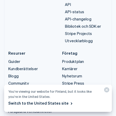
API
API-status
API-changelog
Bibliotek och SDK:er
Stripe Projects
Utvecklarblogg
Resurser
Företag
Guider
Produktplan
Kundberättelser
Karriärer
Blogg
Nyhetsrum
Community
Stripe Press
Sessions årliga
Kontakta säljteamet
You’re viewing our website for Finland, but it looks like
konferens
you’re in the United States.
Switch to the United States site
Sekretess och villkor
Förbjudna verksamheter