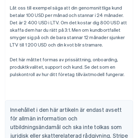
Låt oss till exempel säga att din genomsnittliga kund
betalar 100 USD per månad och stannar i 24 månader.
Det är 2 400 USD i LTV. Om det kostar dig 800 USD att
skaffa dem har du rätt på 3:1. Men om kundbortfallet
smyger sig på och de bara stannar 12 månader sjunker
LTV till 1 200 USD och din kvot blir stramare.
Det här måttet formas av prissättning, onboarding,
Australien
produktkvalitet, support och kund. Se det som en
English
Belgien
pulskontroll av hur ditt företag tillväxtmodell fungerar.
Nederlands
Français
Deutsch
English
Brasilien
Português
English
Bulgarien
English
Innehållet i den här artikeln är endast avsett
Cypern
för allmän information och
English
Danmark
utbildningsändamål och ska inte tolkas som
English
juridisk eller skatterelaterad rådgivning. Stripe
Estland