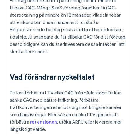
Företag bör också titta på hur lång tid det tar att få
tillbaka CAC. Många SaaS-företag försöker få CAC-
återbetalning på mindre än 12 månader, vilket innebär
att en kund blir lönsam under sitt första år.
Högpresterande företag strävar ofta efter en kortare
tidslinje. Ju snabbare du får tillbaka CAC för ditt företag,
desto tidigare kan du återinvestera dessa intäkter i att
skaffa fler kunder.
Vad förändrar nyckeltalet
Du kan förbättra LTV eller CAC från båda sidor. Du kan
sänka CAC med bättre inriktning, förbättra
trattkonverteringen eller luta dig mot billigare kanaler
som hänvisningar. Eller så kan du öka LTV genom att
förbättra
retentionen
, utöka ARPU eller leverera mer
långsiktigt värde.