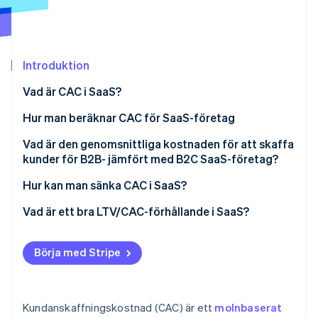
Identitetsverifiering online
Partner
Stripe App Marketplace
Introduktion
Stripe Sessions 2026
Vad är CAC i SaaS?
Se hur Stripe bygger den ekonomiska inf
Titta nu
Hur man beräknar CAC för SaaS-företag
Börja med tidsramen
Vad är den genomsnittliga kostnaden för att skaffa
kunder för B2B- jämfört med B2C SaaS-företag?
Hur kan man sänka CAC i SaaS?
Optimera din förvärvsmix
Vad är ett bra LTV/CAC-förhållande i SaaS?
Förbättra din konverteringsgrad
Vad förändrar nyckeltalet
Börja med Stripe
Skapa hänvisnings- och virala slingor
Öka LTV för att absorbera CAC
Kundanskaffningskostnad (CAC) är ett
molnbaserat
Automatisera och skala upp det som fungerar