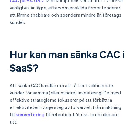
CAC på 64 USD
. Men kompromissen är att LTV också
vanligtvis är lägre, eftersom enskilda firmor tenderar
att lämna snabbare och spendera mindre än företags
kunder.
Hur kan man sänka CAC i
SaaS?
Att sänka CAC handlar om att få fler kvalificerade
kunder för samma (eller mindre) investering. De mest
effektiva strategierna fokuserar på att förbättra
effektiviteten i varje steg av förvärvet, från inriktning
till
konvertering
till retention. Låt oss ta en närmare
titt.