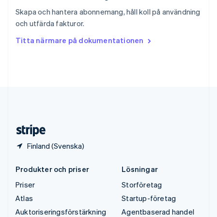
Svenska
English
Skapa och hantera abonnemang, håll koll på användning
Thailand
och utfärda fakturor.
ไทย
English
Tjeckien
Titta närmare på dokumentationen
English
Tyskland
Deutsch
English
Ungern
English
USA
English
Español
简体中文
Österrike
Deutsch
English
Finland (Svenska)
Produkter och priser
Lösningar
Priser
Storföretag
Atlas
Startup-företag
Auktoriseringsförstärkning
Agentbaserad handel