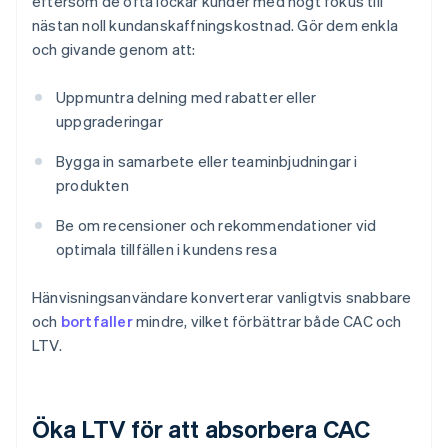
eftersom de ofta lockar kunder med högt fokus till
nästan noll kundanskaffningskostnad. Gör dem enkla
och givande genom att:
Uppmuntra delning med rabatter eller
uppgraderingar
Bygga in samarbete eller teaminbjudningar i
produkten
Be om recensioner och rekommendationer vid
optimala tillfällen i kundens resa
Hänvisningsanvändare konverterar vanligtvis snabbare
och
bortfaller
mindre, vilket förbättrar både CAC och
LTV.
Öka LTV för att absorbera CAC