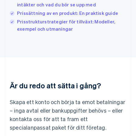
日本語
English
intäkter och vad du bör se upp med
Kanada
Prissättning av en produkt: En praktisk guide
English
Français
Prisstrukturstrategier för tillväxt: Modeller,
Kroatien
English
Italiano
exempel och utmaningar
Lettland
English
Liechtenstein
Deutsch
English
Litauen
English
Luxemburg
Français
Deutsch
English
Är du redo att sätta i gång?
Malaysia
English
简体中文
Malta
Skapa ett konto och börja ta emot betalningar
English
Mexiko
– inga avtal eller bankuppgifter behövs – eller
Español
English
kontakta oss för att ta fram ett
Nederländerna
specialanpassat paket för ditt företag.
Nederlands
English
Norge