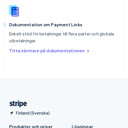
Spanien
Español
English
Storbritannien
English
Dokumentation om Payment Links
Sverige
Svenska
English
Enkelt stöd för betalningar till flera parter och globala
Thailand
utbetalningar.
ไทย
English
Tjeckien
Titta närmare på dokumentationen
English
Tyskland
Deutsch
English
Ungern
English
USA
English
Español
简体中文
Österrike
Deutsch
English
Finland (Svenska)
Produkter och priser
Lösningar