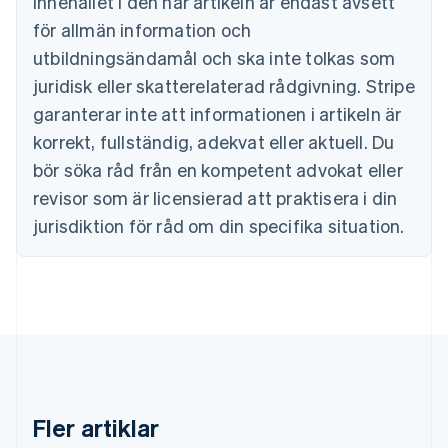
Innehållet i den här artikeln är endast avsett
Cypern
för allmän information och
English
Danmark
utbildningsändamål och ska inte tolkas som
English
juridisk eller skatterelaterad rådgivning. Stripe
Estland
English
garanterar inte att informationen i artikeln är
Fastlandskina
korrekt, fullständig, adekvat eller aktuell. Du
简体中文
English
Finland
bör söka råd från en kompetent advokat eller
English
Svenska
revisor som är licensierad att praktisera i din
Frankrike
jurisdiktion för råd om din specifika situation.
Français
English
Förenade Arabemiraten
English
Gibraltar
English
Grekland
English
Hongkong SAR, Kina
English
简体中文
Indien
Fler artiklar
English