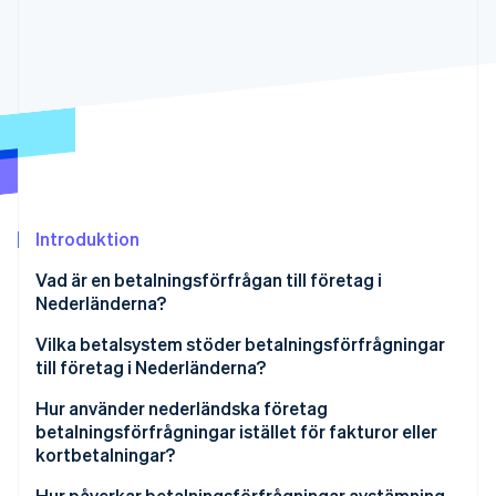
Identitetsverifiering online
Partner
Stripe App Marketplace
Stripe Sessions 2026
Se hur Stripe bygger den ekonomiska inf
Titta nu
Introduktion
Vad är en betalningsförfrågan till företag i
Nederländerna?
Vilka betalsystem stöder betalningsförfrågningar
till företag i Nederländerna?
Hur använder nederländska företag
betalningsförfrågningar istället för fakturor eller
kortbetalningar?
Hur påverkar betalningsförfrågningar avstämning,