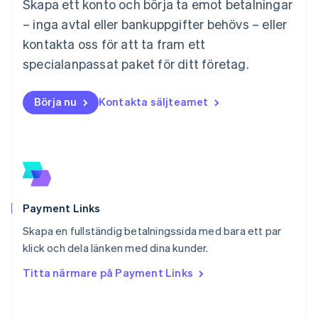
Skapa ett konto och börja ta emot betalningar
Mexiko
Español
English
– inga avtal eller bankuppgifter behövs – eller
Nederländerna
kontakta oss för att ta fram ett
Nederlands
English
Norge
specialanpassat paket för ditt företag.
English
Nya Zeeland
Börja nu
Kontakta säljteamet
English
Polen
English
Portugal
Português
English
Rumänien
English
Schweiz
Payment Links
Deutsch
Français
Italiano
English
Skapa en fullständig betalningssida med bara ett par
Singapore
English
简体中文
klick och dela länken med dina kunder.
Slovakien
Titta närmare på Payment Links
English
Slovenien
English
Italiano