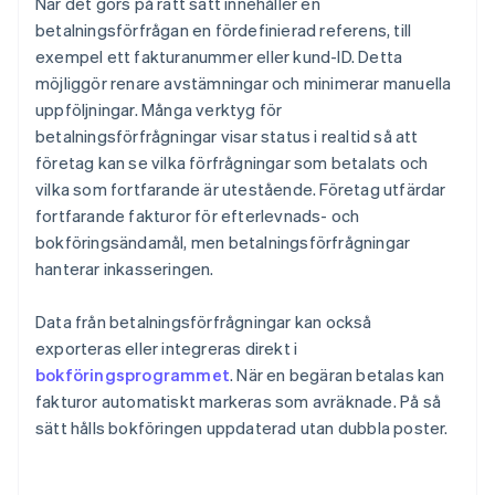
När det görs på rätt sätt innehåller en
betalningsförfrågan en fördefinierad referens, till
exempel ett fakturanummer eller kund-ID. Detta
möjliggör renare avstämningar och minimerar manuella
uppföljningar. Många verktyg för
betalningsförfrågningar visar status i realtid så att
företag kan se vilka förfrågningar som betalats och
vilka som fortfarande är utestående. Företag utfärdar
fortfarande fakturor för efterlevnads- och
bokföringsändamål, men betalningsförfrågningar
hanterar inkasseringen.
Data från betalningsförfrågningar kan också
exporteras eller integreras direkt i
bokföringsprogrammet
. När en begäran betalas kan
fakturor automatiskt markeras som avräknade. På så
sätt hålls bokföringen uppdaterad utan dubbla poster.