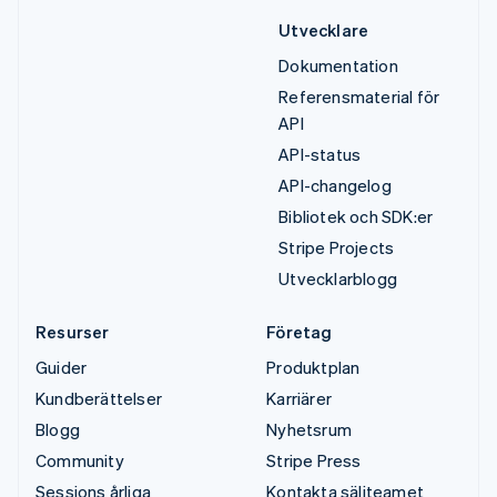
Utvecklare
Dokumentation
Referensmaterial för
API
API-status
API-changelog
Bibliotek och SDK:er
Stripe Projects
Utvecklarblogg
Resurser
Företag
Guider
Produktplan
Kundberättelser
Karriärer
Blogg
Nyhetsrum
Community
Stripe Press
Sessions årliga
Kontakta säljteamet