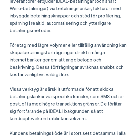
leverantörer erbjuder iDEAL-betalningar (och snart
Wero-betalningar) via betalningslänkar, fakturor med
inbyggda betalningsknappar och stöd för profilering,
spårning i realtid, automatisering och ytterligare
betalningsmetoder.
Företag med lägre volymer eller tillfällig användning kan
skapa betalningsförfrågningar direkt i många
internetbanker genom att ange belopp och
beskrivning. Dessa förfrågningar avräknas snabbt och
kostar vanligtvis väldigt lite.
Vissa verktyg är särskilt utformade för att skicka
betalningslänkar via specifika kanaler, som SMS och e-
post, ofta med högre transaktionsgränser. De förlitar
sig fortfarande på iDEAL i bakgrunden så att
kundupplevelsen förblir konsekvent.
Kundens betalningsflöde är i stort sett detsamma i alla