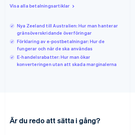
Irland
Visa alla betalningsartiklar
English
Italien
Italiano
English
Nya Zeeland till Australien: Hur man hanterar
Japan
日本語
English
gränsöverskridande överföringar
Kanada
Förklaring av e-postbetalningar: Hur de
English
Français
fungerar och när de ska användas
Kroatien
English
Italiano
E-handelsrabatter: Hur man ökar
Lettland
konverteringen utan att skada marginalerna
English
Liechtenstein
Deutsch
English
Litauen
English
Luxemburg
Français
Deutsch
English
Malaysia
Är du redo att sätta i gång?
English
简体中文
Malta
English