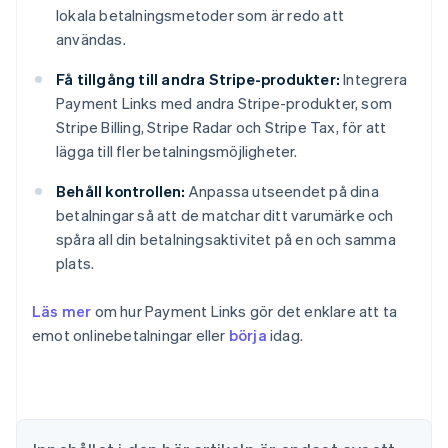
lokala betalningsmetoder som är redo att
användas.
Få tillgång till andra Stripe-produkter:
Integrera
Payment Links med andra Stripe-produkter, som
Stripe Billing, Stripe Radar och Stripe Tax, för att
lägga till fler betalningsmöjligheter.
Behåll kontrollen:
Anpassa utseendet på dina
betalningar så att de matchar ditt varumärke och
spåra all din betalningsaktivitet på en och samma
plats.
Australien
Läs mer
om hur Payment Links gör det enklare att ta
English
Belgien
emot onlinebetalningar eller
börja
idag.
Nederlands
Français
Deutsch
English
Brasilien
Português
English
Bulgarien
English