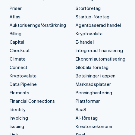
Priser
Storföretag
Atlas
Startup-företag
Auktoriseringsförstärkning
Agentbaserad handel
Billing
Kryptovaluta
Capital
E-handel
Checkout
Integrerad finansiering
Climate
Ekonomiautomatisering
Connect
Globala företag
Kryptovaluta
Betalningar i appen
Data Pipeline
Marknadsplatser
Elements
Penninghantering
Financial Connections
Plattformar
Identity
SaaS
Invoicing
AI-företag
Issuing
Kreatörsekonomi
Link
Spel