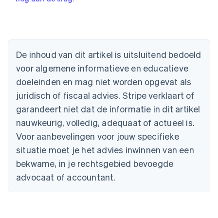
Australië
English
België
De inhoud van dit artikel is uitsluitend bedoeld
Nederlands
Français
Deutsch
English
voor algemene informatieve en educatieve
Brazilië
Português
English
doeleinden en mag niet worden opgevat als
Bulgarije
juridisch of fiscaal advies. Stripe verklaart of
English
Canada
garandeert niet dat de informatie in dit artikel
English
Français
nauwkeurig, volledig, adequaat of actueel is.
Cyprus
Voor aanbevelingen voor jouw specifieke
English
Denemarken
situatie moet je het advies inwinnen van een
English
bekwame, in je rechtsgebied bevoegde
Duitsland
advocaat of accountant.
Deutsch
English
Estland
English
Finland
English
Svenska