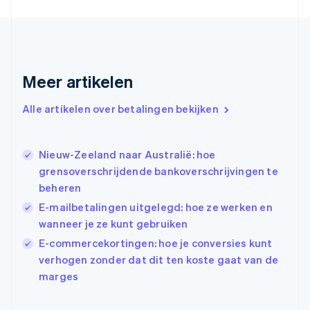
Frankrijk
Français
English
Gibraltar
English
Griekenland
Meer artikelen
English
Hongarije
Alle artikelen over betalingen bekijken
English
Hongkong SAR, China
English
简体中文
Ierland
Nieuw-Zeeland naar Australië: hoe
English
grensoverschrijdende bankoverschrijvingen te
India
beheren
English
E-mailbetalingen uitgelegd: hoe ze werken en
Italië
Italiano
English
wanneer je ze kunt gebruiken
Japan
E-commercekortingen: hoe je conversies kunt
日本語
English
verhogen zonder dat dit ten koste gaat van de
Kroatië
marges
English
Italiano
Letland
English