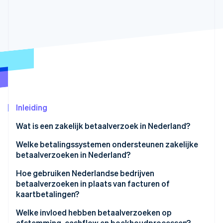
Oprichting van een start-up
Climate
Ecosysteem
CO₂-verwijdering
Partners
Identity
Stripe App Marketplace
Online identiteitsverificatie
Inleiding
Stripe Sessions 2026
Ontdek hoe Stripe de economische infrastructuu
Wat is een zakelijk betaalverzoek in Nederland?
Nu bekijken
Welke betalingssystemen ondersteunen zakelijke
betaalverzoeken in Nederland?
Hoe gebruiken Nederlandse bedrijven
betaalverzoeken in plaats van facturen of
kaartbetalingen?
Welke invloed hebben betaalverzoeken op
afstemming, cashflow en boekhoudprocessen?