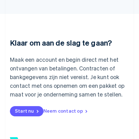
Liechtenstein
Deutsch
English
Litouwen
English
Luxemburg
Français
Deutsch
English
Klaar om aan de slag te gaan?
Maleisië
English
简体中文
Malta
Maak een account en begin direct met het
English
ontvangen van betalingen. Contracten of
Mexico
Español
English
bankgegevens zijn niet vereist. Je kunt ook
Nederland
contact met ons opnemen om een pakket op
Nederlands
English
Nieuw-Zeeland
maat voor je onderneming samen te stellen.
English
Noorwegen
Start nu
Neem contact op
English
Oostenrijk
Deutsch
English
Polen
English