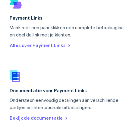
Portugal
Português
English
Roemenië
Payment Links
English
Maak met een paar klikken een complete betaalpagina
Singapore
English
简体中文
en deel de link met je klanten.
Slovenië
Alles over Payment Links
English
Italiano
Slowakije
English
Spanje
Español
English
Thailand
ไทย
English
Documentatie voor Payment Links
Tsjechië
English
Ondersteun eenvoudig betalingen aan verschillende
Vasteland van China
partijen en internationale uitbetalingen.
简体中文
English
Verenigd Koninkrijk
Bekijk de documentatie
English
Verenigde Arabische Emiraten
English