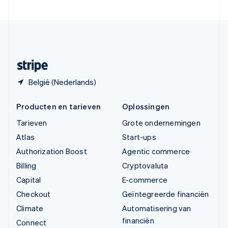
Verenigde Staten
English
Español
简体中文
Zweden
Svenska
English
Zwitserland
Deutsch
Français
Italiano
English
België (Nederlands)
Producten en tarieven
Oplossingen
Tarieven
Grote ondernemingen
Atlas
Start-ups
Authorization Boost
Agentic commerce
Billing
Cryptovaluta
Capital
E-commerce
Checkout
Geïntegreerde financiën
Climate
Automatisering van
financiën
Connect