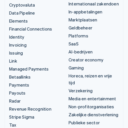
Internationaal zakendoen
Cryptovaluta
In-appbetalingen
Data Pipeline
Marktplaatsen
Elements
Geldbeheer
Financial Connections
Platforms
Identity
SaaS
Invoicing
AI-bedrijven
Issuing
Creator economy
Link
Gaming
Managed Payments
Horeca, reizen en vrije
Betaallinks
tijd
Payments
Verzekering
Payouts
Media en entertainment
Radar
Non-profitorganisaties
Revenue Recognition
Zakelijke dienstverlening
Stripe Sigma
Publieke sector
Tax