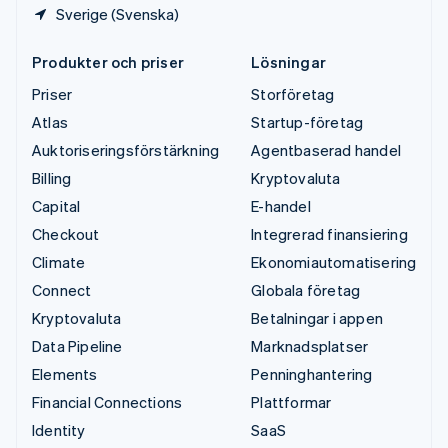
Sverige (Svenska)
Produkter och priser
Lösningar
Priser
Storföretag
Atlas
Startup-företag
Auktoriseringsförstärkning
Agentbaserad handel
Billing
Kryptovaluta
Capital
E-handel
Checkout
Integrerad finansiering
Climate
Ekonomiautomatisering
Connect
Globala företag
Kryptovaluta
Betalningar i appen
Data Pipeline
Marknadsplatser
Elements
Penninghantering
Financial Connections
Plattformar
Identity
SaaS