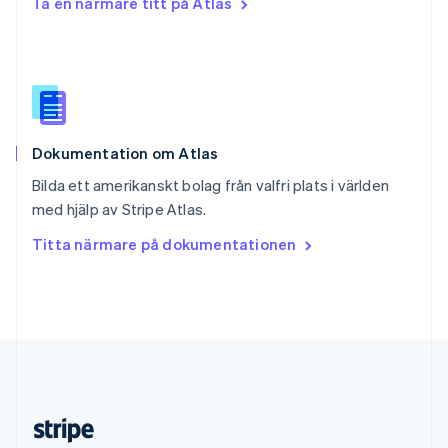
Ta en närmare titt på Atlas
English
Slovenien
English
Italiano
Spanien
Español
English
Storbritannien
English
Dokumentation om Atlas
Sverige
Svenska
English
Bilda ett amerikanskt bolag från valfri plats i världen
Thailand
med hjälp av Stripe Atlas.
ไทย
English
Tjeckien
Titta närmare på dokumentationen
English
Tyskland
Deutsch
English
Ungern
English
USA
English
Español
简体中文
Österrike
Deutsch
English