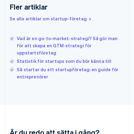
English
简体中文
Fler artiklar
Indien
English
Se alla artiklar om startup-företag
Irland
English
Italien
Vad är en go-to-market-strategi? Så gör man
Italiano
English
för att skapa en GTM-strategi för
Japan
日本語
English
uppstartsföretag
Kanada
Statistik för startups som du bör känna till
English
Français
Så startar du ett startupföretag: en guide för
Kroatien
English
Italiano
entreprenörer
Lettland
English
Liechtenstein
Deutsch
English
Litauen
English
Luxemburg
Français
Deutsch
English
Är du redo att sätta i gång?
Malaysia