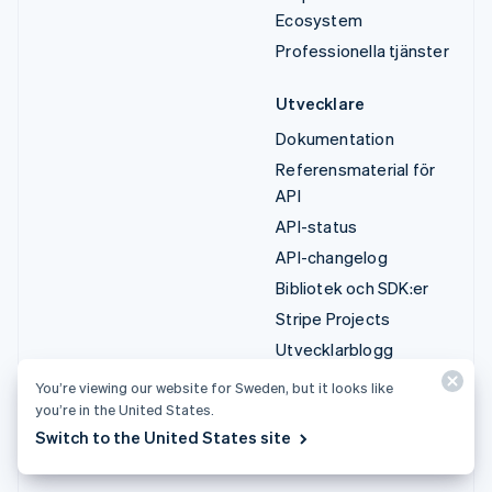
Ecosystem
Professionella tjänster
Utvecklare
Dokumentation
Referensmaterial för
API
API-status
API-changelog
Bibliotek och SDK:er
Stripe Projects
Utvecklarblogg
You’re viewing our website for Sweden, but it looks like
Resurser
Företag
you’re in the United States.
Guider
Produktplan
Switch to the United States site
Kundberättelser
Karriärer