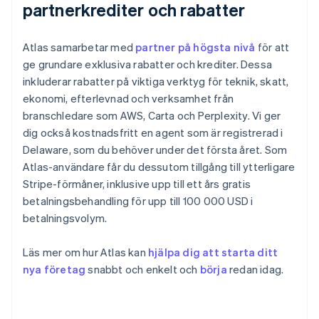
partnerkrediter och rabatter
Atlas samarbetar med
partner på högsta nivå
för att
ge grundare exklusiva rabatter och krediter. Dessa
inkluderar rabatter på viktiga verktyg för teknik, skatt,
ekonomi, efterlevnad och verksamhet från
branschledare som AWS, Carta och Perplexity. Vi ger
dig också kostnadsfritt en agent som är registrerad i
Delaware, som du behöver under det första året. Som
Atlas-användare får du dessutom tillgång till ytterligare
Stripe-förmåner, inklusive upp till ett års gratis
betalningsbehandling för upp till 100 000 USD i
betalningsvolym.
Läs mer om hur Atlas kan
hjälpa dig att starta ditt
Australien
nya företag
snabbt och enkelt och
börja
redan idag.
English
Belgien
Nederlands
Français
Deutsch
English
Brasilien