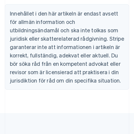
Português
English
Bulgarien
Innehållet i den här artikeln är endast avsett
English
för allmän information och
Cypern
English
utbildningsändamål och ska inte tolkas som
Danmark
juridisk eller skatterelaterad rådgivning. Stripe
English
Estland
garanterar inte att informationen i artikeln är
English
korrekt, fullständig, adekvat eller aktuell. Du
Fastlandskina
bör söka råd från en kompetent advokat eller
简体中文
English
Finland
revisor som är licensierad att praktisera i din
English
Svenska
jurisdiktion för råd om din specifika situation.
Frankrike
Français
English
Förenade Arabemiraten
English
Gibraltar
English
Grekland
English
Hongkong SAR, Kina