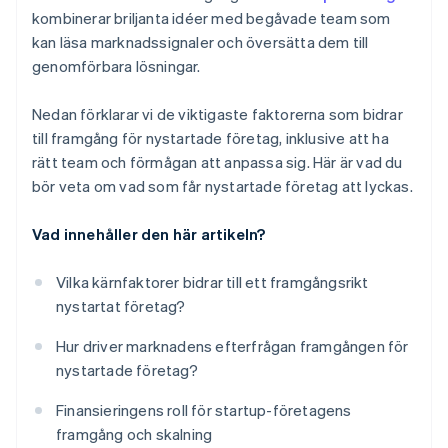
50 000 USD i partnerkrediter och rabatter
kombinerar briljanta idéer med begåvade team som
kan läsa marknadssignaler och översätta dem till
genomförbara lösningar.
Nedan förklarar vi de viktigaste faktorerna som bidrar
till framgång för nystartade företag, inklusive att ha
rätt team och förmågan att anpassa sig. Här är vad du
bör veta om vad som får nystartade företag att lyckas.
Vad innehåller den här artikeln?
Vilka kärnfaktorer bidrar till ett framgångsrikt
nystartat företag?
Hur driver marknadens efterfrågan framgången för
nystartade företag?
Finansieringens roll för startup-företagens
framgång och skalning