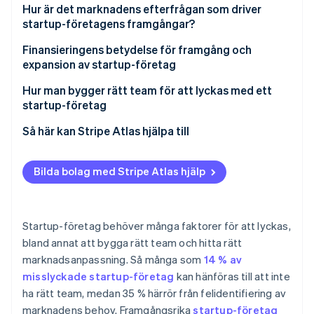
Identitetsverifiering online
Teamkultur och ledarskap
Hur är det marknadens efterfrågan som driver
Partner
startup-företagens framgångar?
Stripe App Marketplace
Efterfrågan på marknaden och feedback från
verkligheten
Finansieringens betydelse för framgång och
expansion av startup-företag
Affärsmodeller och intäktsflöden
Stripe Sessions 2026
Hur man bygger rätt team för att lyckas med ett
Se hur Stripe bygger den ekonomiska inf
Anpassningsförmåga och innovation
startup-företag
Titta nu
Kompletterande kompetens
Så här kan Stripe Atlas hjälpa till
Anpassningsförmåga
Ansök till Atlas
Bilda bolag med Stripe Atlas hjälp
Kommunikation
Ta emot betalningar och banktjänster innan ditt EIN
anländer
Teknik- och domänexpertis
Kontantfritt aktieköp för grundare
Startup-företag behöver många faktorer för att lyckas,
Passion och engagemang
bland annat att bygga rätt team och hitta rätt
Automatisk deklaration för val av skatt enligt 83(b)
marknadsanpassning. Så många som
14 % av
Juridiska dokument för företag i världsklass
misslyckade startup-företag
kan hänföras till att inte
ha rätt team, medan 35 % härrör från felidentifiering av
Ett kostnadsfritt år med Stripe Payments, plus
marknadens behov. Framgångsrika
startup-företag