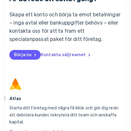
English
简体中文
Malta
Skapa ett konto och börja ta emot betalningar
English
Mexiko
– inga avtal eller bankuppgifter behövs – eller
Español
English
kontakta oss för att ta fram ett
Nederländerna
specialanpassat paket för ditt företag.
Nederlands
English
Norge
English
Börja nu
Kontakta säljteamet
Nya Zeeland
English
Polen
English
Portugal
Português
English
Rumänien
English
Atlas
Schweiz
Starta ditt företag med några få klick och gör dig redo
Deutsch
Français
Italiano
English
att debitera kunder, rekrytera ditt team och anskaffa
Singapore
English
简体中文
kapital.
Slovakien