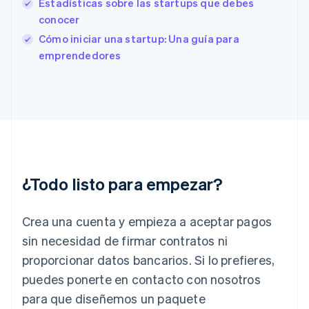
Estadísticas sobre las startups que debes
English
conocer
Finlandia
English
Svenska
Cómo iniciar una startup: Una guía para
Francia
emprendedores
Français
English
Gibraltar
English
Grecia
English
Hungría
English
India
English
¿Todo listo para empezar?
Irlanda
English
Crea una cuenta y empieza a aceptar pagos
Italia
Italiano
English
sin necesidad de firmar contratos ni
Japón
proporcionar datos bancarios. Si lo prefieres,
日本語
English
Letonia
puedes ponerte en contacto con nosotros
English
para que diseñemos un paquete
Liechtenstein