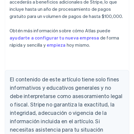
accederás a beneficios adicionales de Stripe, lo que
incluye hasta un año de procesamiento de pagos
gratuito para un volumen de pagos de hasta $100,000.
Obtén más información sobre cómo Atlas puede
ayudarte a configurar tu nueva empresa
de forma
rápida y sencilla y
empieza
hoy mismo.
Alemania
El contenido de este artículo tiene solo fines
Deutsch
English
Australia
informativos y educativos generales y no
English
debe interpretarse como asesoramiento legal
Austria
Deutsch
English
o fiscal. Stripe no garantiza la exactitud, la
Bélgica
integridad, adecuación o vigencia de la
Nederlands
Français
Deutsch
English
Brasil
información incluida en el artículo. Si
Português
English
necesitas asistencia para tu situación
Bulgaria