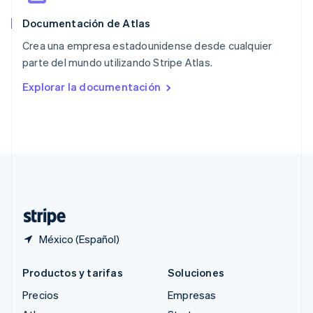
English
简体中文
Documentación de Atlas
Reino Unido
English
Crea una empresa estadounidense desde cualquier
República Checa
parte del mundo utilizando Stripe Atlas.
English
Rumania
Explorar la documentación
English
Singapur
English
简体中文
Suecia
Svenska
English
Suiza
Deutsch
Français
Italiano
English
Tailandia
ไทย
English
México (Español)
Productos y tarifas
Soluciones
Precios
Empresas