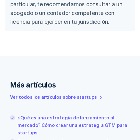
particular, te recomendamos consultar a un
English
Canadá
abogado o un contador competente con
English
Français
licencia para ejercer en tu jurisdicción.
China continental
简体中文
English
Chipre
English
Croacia
English
Italiano
Dinamarca
English
Emiratos Árabes Unidos
English
Más artículos
Eslovaquia
English
Ver todos los artículos sobre startups
Eslovenia
English
Italiano
España
¿Qué es una estrategia de lanzamiento al
Español
English
mercado? Cómo crear una estrategia GTM para
Estados Unidos
English
Español
简体中文
startups
Estonia