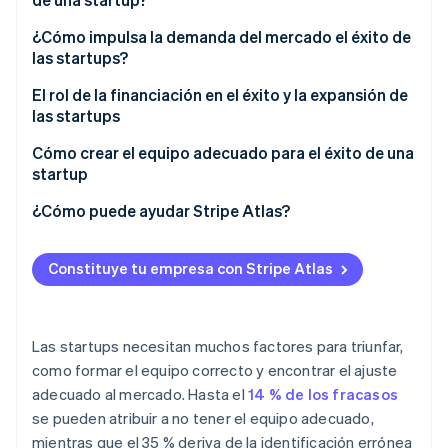
Cultura de equipo y liderazgo
¿Cómo impulsa la demanda del mercado el éxito de
las startups?
Ecosistema
Demanda del mercado y comentarios del mundo
Sesiones de Stripe 2026
real
El rol de la financiación en el éxito y la expansión de
Socios
Descubre cómo Stripe construye la infraestructura económi
las startups
Stripe App Marketplace
Mirar ahora
Modelos de negocio y flujos de ingresos
Cómo crear el equipo adecuado para el éxito de una
Adaptabilidad e innovación
startup
Habilidades complementarias
¿Cómo puede ayudar Stripe Atlas?
Adaptabilidad
Solicitud de ingreso a Atlas
Constituye tu empresa con Stripe Atlas
Comunicación
Acepta pagos y operaciones bancarias antes de que
llegue tu EIN
Experiencia técnica y del campo que se trate
Compra de acciones del fundador sin efectivo
Las startups necesitan muchos factores para triunfar,
Pasión y compromiso
como formar el equipo correcto y encontrar el ajuste
Declaración automática de la elección de
adecuado al mercado. Hasta el
14 % de los fracasos
impuestos 83(b)
se pueden atribuir a no tener el equipo adecuado,
Documentos legales de empresas de primer nivel
mientras que el 35 % deriva de la identificación errónea