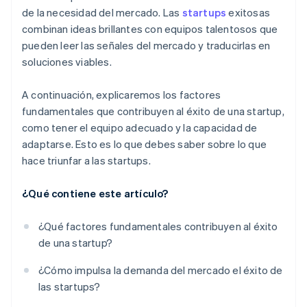
de la necesidad del mercado. Las
startups
exitosas
Un año gratis de Stripe Payments, más $50,000 en
combinan ideas brillantes con equipos talentosos que
créditos y descuentos para socios
pueden leer las señales del mercado y traducirlas en
soluciones viables.
A continuación, explicaremos los factores
fundamentales que contribuyen al éxito de una startup,
como tener el equipo adecuado y la capacidad de
adaptarse. Esto es lo que debes saber sobre lo que
hace triunfar a las startups.
¿Qué contiene este artículo?
¿Qué factores fundamentales contribuyen al éxito
de una startup?
¿Cómo impulsa la demanda del mercado el éxito de
las startups?