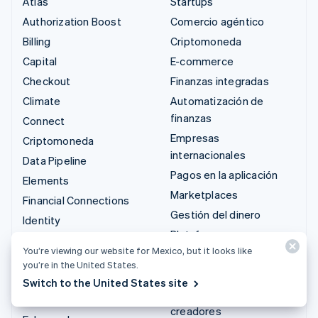
Atlas
Startups
Authorization Boost
Comercio agéntico
Billing
Criptomoneda
Capital
E-commerce
Checkout
Finanzas integradas
Climate
Automatización de
finanzas
Connect
Empresas
Criptomoneda
internacionales
Data Pipeline
Pagos en la aplicación
Elements
Marketplaces
Financial Connections
Gestión del dinero
Identity
Plataformas
Invoicing
You’re viewing our website for Mexico, but it looks like
SaaS
Issuing
you’re in the United States.
Empresas de IA
Link
Switch to the United States site
Economía de los
Managed Payments
creadores