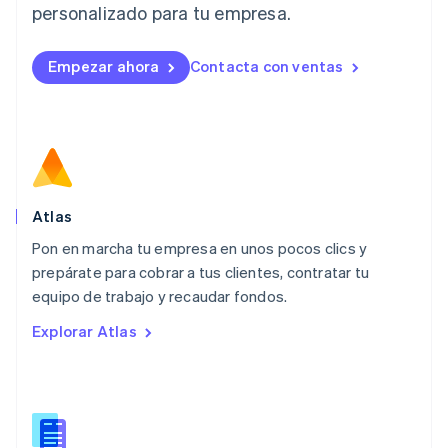
personalizado para tu empresa.
Deutsch
English
Lituania
English
Empezar ahora
Contacta con ventas
Luxemburgo
Français
Deutsch
English
Malasia
English
简体中文
Malta
English
México
Español
English
Atlas
Noruega
Pon en marcha tu empresa en unos pocos clics y
English
prepárate para cobrar a tus clientes, contratar tu
Nueva Zelandia
English
equipo de trabajo y recaudar fondos.
Países Bajos
Explorar Atlas
Nederlands
English
Polonia
English
Portugal
Português
English
RAE de Hong Kong, China