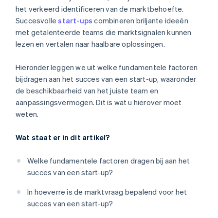
Juridische bedrijfsdocumenten van wereldklasse
het verkeerd identificeren van de marktbehoefte.
Succesvolle
start-ups
combineren briljante ideeën
Een gratis jaar Stripe Payments, plus $ 50.000 aan
met getalenteerde teams die marktsignalen kunnen
partnervoordelen en kortingen
lezen en vertalen naar haalbare oplossingen.
Hieronder leggen we uit welke fundamentele factoren
bijdragen aan het succes van een start-up, waaronder
de beschikbaarheid van het juiste team en
aanpassingsvermogen. Dit is wat u hierover moet
weten.
Wat staat er in dit artikel?
Welke fundamentele factoren dragen bij aan het
succes van een start-up?
In hoeverre is de marktvraag bepalend voor het
succes van een start-up?