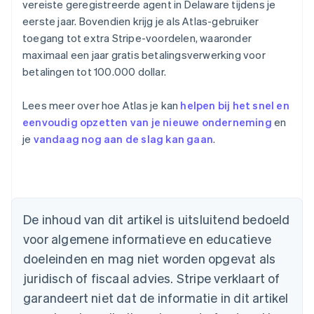
vereiste geregistreerde agent in Delaware tijdens je
eerste jaar. Bovendien krijg je als Atlas-gebruiker
toegang tot extra Stripe-voordelen, waaronder
maximaal een jaar gratis betalingsverwerking voor
betalingen tot 100.000 dollar.
Lees meer over hoe Atlas je kan
helpen bij het snel en
eenvoudig opzetten van je nieuwe onderneming
en
je
vandaag nog aan de slag kan gaan
.
Australië
English
België
Nederlands
Français
Deutsch
English
Brazilië
De inhoud van dit artikel is uitsluitend bedoeld
Português
English
Bulgarije
voor algemene informatieve en educatieve
English
doeleinden en mag niet worden opgevat als
Canada
juridisch of fiscaal advies. Stripe verklaart of
English
Français
Cyprus
garandeert niet dat de informatie in dit artikel
English