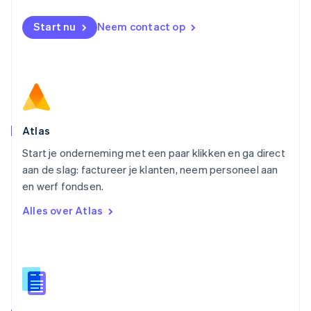
Nieuw-Zeeland
English
Start nu
Neem contact op
Noorwegen
English
Oostenrijk
Deutsch
English
Polen
English
Portugal
Português
English
Atlas
Roemenië
Start je onderneming met een paar klikken en ga direct
English
aan de slag: factureer je klanten, neem personeel aan
Singapore
English
简体中文
en werf fondsen.
Slovenië
Alles over Atlas
English
Italiano
Slowakije
English
Spanje
Español
English
Thailand
ไทย
English