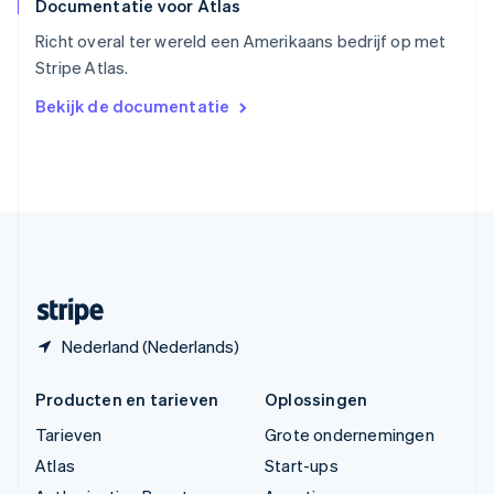
Documentatie voor Atlas
Tsjechië
English
Richt overal ter wereld een Amerikaans bedrijf op met
Vasteland van China
Stripe Atlas.
简体中文
English
Verenigd Koninkrijk
Bekijk de documentatie
English
Verenigde Arabische Emiraten
English
Verenigde Staten
English
Español
简体中文
Zweden
Svenska
English
Zwitserland
Deutsch
Français
Italiano
English
Nederland (Nederlands)
Producten en tarieven
Oplossingen
Tarieven
Grote ondernemingen
Atlas
Start-ups