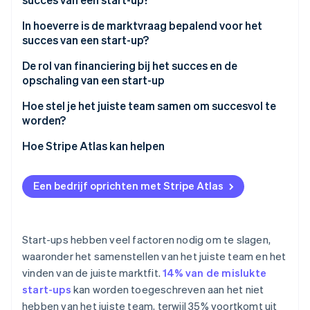
Oprichting van een start-up
Teamcultuur en leiderschap
In hoeverre is de marktvraag bepalend voor het
Climate
Ecosysteem
succes van een start-up?
CO₂-verwijdering
Marktvraag en feedback uit de praktijk
Partners
De rol van financiering bij het succes en de
Identity
Stripe App Marketplace
Businessmodellen en inkomstenstromen
opschaling van een start-up
Online identiteitsverificatie
Aanpassingsvermogen en innovatie
Hoe stel je het juiste team samen om succesvol te
worden?
Complementaire vaardigheden
Hoe Stripe Atlas kan helpen
Stripe Sessions 2026
Aanpassingsvermogen
Aanmelden bij Atlas
Ontdek hoe Stripe de economische infrastructuu
Een bedrijf oprichten met Stripe Atlas
Nu bekijken
Communicatie
Betalingen accepteren en bankieren voordat je EIN-
nummer arriveert
Technische kennis en domeinexpertise
Aankoop van aandelen door de oprichter zonder
Start-ups hebben veel factoren nodig om te slagen,
Passie en betrokkenheid
contant geld
waaronder het samenstellen van het juiste team en het
vinden van de juiste marktfit.
14% van de mislukte
Automatische indiening van
start-ups
kan worden toegeschreven aan het niet
belastingkeuzeformulier 83(b)
hebben van het juiste team, terwijl 35% voortkomt uit