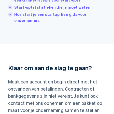
een GTM-strategie voor start-ups?
Italië
Italiano
English
Start-uptstatistieken die je moet weten
Japan
Hoe start je een startup: Een gids voor
日本語
English
ondernemers
Kroatië
English
Italiano
Letland
English
Liechtenstein
Deutsch
English
Litouwen
English
Luxemburg
Klaar om aan de slag te gaan?
Français
Deutsch
English
Maleisië
English
简体中文
Maak een account en begin direct met het
Malta
ontvangen van betalingen. Contracten of
English
Mexico
bankgegevens zijn niet vereist. Je kunt ook
Español
English
contact met ons opnemen om een pakket op
Nederland
maat voor je onderneming samen te stellen.
Nederlands
English