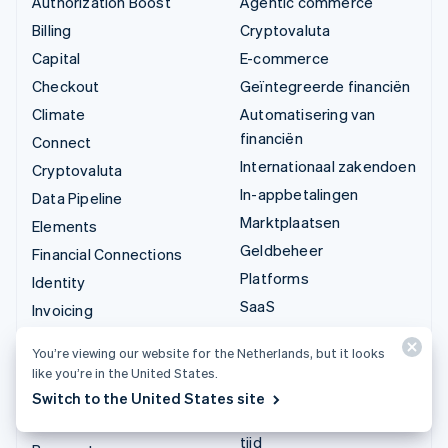
Authorization Boost
Agentic commerce
Billing
Cryptovaluta
Capital
E-commerce
Checkout
Geïntegreerde financiën
Climate
Automatisering van
financiën
Connect
Internationaal zakendoen
Cryptovaluta
In-appbetalingen
Data Pipeline
Marktplaatsen
Elements
Geldbeheer
Financial Connections
Platforms
Identity
SaaS
Invoicing
AI-bedrijven
Issuing
You’re viewing our website for the Netherlands, but it looks
Creator economy
Link
like you’re in the United States.
Gaming
Managed Payments
Switch to the United States site
Horeca, reizen en vrije
Betaallinks
tijd