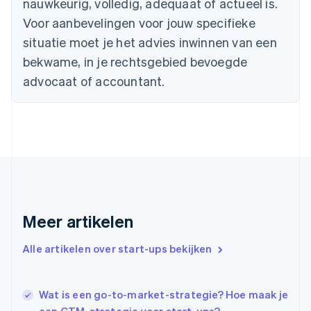
nauwkeurig, volledig, adequaat of actueel is.
Denemarken
English
Voor aanbevelingen voor jouw specifieke
Duitsland
situatie moet je het advies inwinnen van een
Deutsch
English
Estland
bekwame, in je rechtsgebied bevoegde
English
advocaat of accountant.
Finland
English
Svenska
Frankrijk
Français
English
Gibraltar
English
Griekenland
English
Hongarije
Meer artikelen
English
Hongkong SAR, China
English
简体中文
Alle artikelen over start-ups bekijken
Ierland
English
India
Wat is een go-to-market-strategie? Hoe maak je
English