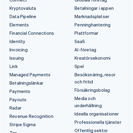
Kryptovaluta
Betalningar i appen
Data Pipeline
Marknadsplatser
Elements
Penninghantering
Financial Connections
Plattformar
Identity
SaaS
Invoicing
AI-företag
Issuing
Kreatörsekonomi
Link
Spel
Managed Payments
Besöksnäring, resor
och fritid
Betalningslänkar
Försäkringsbolag
Payments
Media och
Payouts
underhållning
Radar
Ideella organisationer
Revenue Recognition
Professionella tjänster
Stripe Sigma
Offentlig sektor
Tax