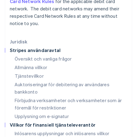
Card Network Rules
for the applicable debit card
English
Liechtenstein
network. The debit card networks may amend their
Deutsch
English
respective Card Network Rules at any time without
Litauen
notice to you.
English
Luxemburg
Français
Deutsch
English
Juridisk
Malaysia
Stripes användaravtal
English
简体中文
Malta
Översikt och vanliga frågor
English
Allmänna villkor
Mexiko
Tjänstevillkor
Español
English
Nederländerna
Auktoriseringar för debitering av användares
Nederlands
English
bankkonto
Norge
Förbjudna verksamheter och verksamheter som är
English
Nya Zeeland
föremål för restriktioner
English
Upplysning om e‑signatur
Polen
Villkor för finansiell tjänsteleverantör
English
Portugal
Inlösarens upplysningar och inlösarens villkor