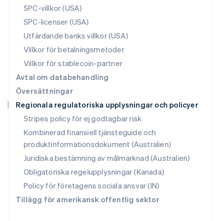
Português
English
SPC-villkor (USA)
Rumänien
SPC-licenser (USA)
English
Schweiz
Utfärdande banks villkor (USA)
Deutsch
Français
Italiano
English
Villkor för betalningsmetoder
Singapore
English
简体中文
Villkor för stablecoin-partner
Slovakien
Avtal om databehandling
English
Översättningar
Slovenien
Regionala regulatoriska upplysningar och policyer
English
Italiano
Spanien
Stripes policy för ej godtagbar risk
Español
English
Kombinerad finansiell tjänsteguide och
Storbritannien
produktinformationsdokument (Australien)
English
Sverige
Juridiska bestämning av målmarknad (Australien)
Svenska
English
Obligatoriska regelupplysningar (Kanada)
Thailand
ไทย
English
Policy för företagens sociala ansvar (IN)
Tjeckien
Tillägg för amerikansk offentlig sektor
English
Tyskland