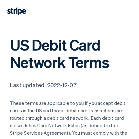
Français
English
Förenade Arabemiraten
English
Gibraltar
English
Grekland
US Debit Card
English
Hongkong SAR, Kina
English
简体中文
Network Terms
Indien
English
Irland
English
Italien
Last updated: 2022-12-07
Italiano
English
Japan
These terms are applicable to you if you accept debit
日本語
English
Kanada
cards in the US and those debit card transactions are
English
Français
routed through a debit card network. Each debit card
Kroatien
network has Card Network Rules (as defined in the
English
Italiano
Stripe Services Agreement). You must comply with the
Lettland