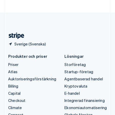
Deutsch
English
Ungern
English
USA
English
Español
简体中文
Österrike
Deutsch
English
Sverige (Svenska)
Produkter och priser
Lösningar
Priser
Storföretag
Atlas
Startup-företag
Auktoriseringsförstärkning
Agentbaserad handel
Billing
Kryptovaluta
Capital
E-handel
Checkout
Integrerad finansiering
Climate
Ekonomiautomatisering
Connect
Globala företag