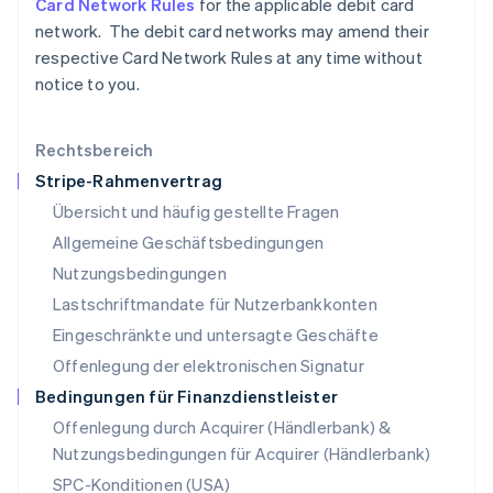
Card Network Rules
for the applicable debit card
Litauen
network. The debit card networks may amend their
English
Luxemburg
respective Card Network Rules at any time without
Français
Deutsch
English
notice to you.
Malaysia
English
简体中文
Malta
Rechtsbereich
English
Stripe-Rahmenvertrag
Mexiko
Übersicht und häufig gestellte Fragen
Español
English
Neuseeland
Allgemeine Geschäftsbedingungen
English
Nutzungsbedingungen
Niederlande
Lastschriftmandate für Nutzerbankkonten
Nederlands
English
Norwegen
Eingeschränkte und untersagte Geschäfte
English
Offenlegung der elektronischen Signatur
Österreich
Deutsch
English
Bedingungen für Finanzdienstleister
Polen
Offenlegung durch Acquirer (Händlerbank) &
English
Nutzungsbedingungen für Acquirer (Händlerbank)
Portugal
Português
English
SPC-Konditionen (USA)