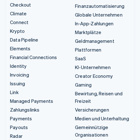
Checkout
Finanzautomatisierung
Climate
Globale Unternehmen
Connect
In-App-Zahlungen
Krypto
Marktplätze
Data Pipeline
Geldmanagement
Elements
Plattformen
Financial Connections
SaaS
Identity
KI-Unternehmen
Invoicing
Creator Economy
Issuing
Gaming
Link
Bewirtung, Reisen und
Managed Payments
Freizeit
Zahlungslinks
Versicherungen
Payments
Medien und Unterhaltung
Payouts
Gemeinnützige
Organisationen
Radar