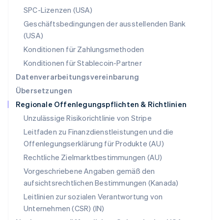
Rumänien
SPC-Lizenzen (USA)
English
Schweden
Geschäftsbedingungen der ausstellenden Bank
Svenska
English
(USA)
Schweiz
Konditionen für Zahlungsmethoden
Deutsch
Français
Italiano
English
Singapur
Konditionen für Stablecoin-Partner
English
简体中文
Datenverarbeitungsvereinbarung
Slowakei
Übersetzungen
English
Regionale Offenlegungspflichten & Richtlinien
Slowenien
English
Italiano
Unzulässige Risikorichtlinie von Stripe
Sonderverwaltungsregion Hongkong,
Leitfaden zu Finanzdienstleistungen und die
China
Offenlegungserklärung für Produkte (AU)
English
简体中文
Spanien
Rechtliche Zielmarktbestimmungen (AU)
Español
English
Vorgeschriebene Angaben gemäß den
Thailand
aufsichtsrechtlichen Bestimmungen (Kanada)
ไทย
English
Tschechische Republik
Leitlinien zur sozialen Verantwortung von
English
Unternehmen (CSR) (IN)
Ungarn