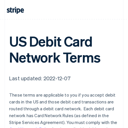
Frankreich
Français
English
Gibraltar
English
Griechenland
English
US Debit Card
Indien
English
Irland
Network Terms
English
Italien
Italiano
English
Japan
Last updated: 2022-12-07
日本語
English
Kanada
English
Français
These terms are applicable to you if you accept debit
Kroatien
cards in the US and those debit card transactions are
English
Italiano
Lettland
routed through a debit card network. Each debit card
English
network has Card Network Rules (as defined in the
Liechtenstein
Stripe Services Agreement). You must comply with the
Deutsch
English