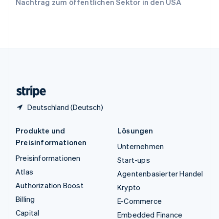
Nachtrag zum öffentlichen Sektor in den USA
English
Vereinigte Arabische Emirate
English
Vereinigte Staaten
English
Español
简体中文
Vereinigtes Königreich
English
Zypern
English
Deutschland (Deutsch)
Produkte und
Lösungen
Preisinformationen
Unternehmen
Preisinformationen
Start-ups
Atlas
Agentenbasierter Handel
Authorization Boost
Krypto
Billing
E-Commerce
Capital
Embedded Finance