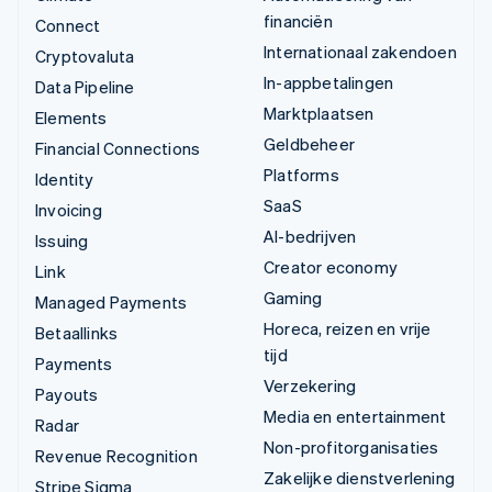
financiën
Connect
Internationaal zakendoen
Cryptovaluta
In-appbetalingen
Data Pipeline
Marktplaatsen
Elements
Geldbeheer
Financial Connections
Platforms
Identity
SaaS
Invoicing
AI-bedrijven
Issuing
Creator economy
Link
Gaming
Managed Payments
Horeca, reizen en vrije
Betaallinks
tijd
Payments
Verzekering
Payouts
Media en entertainment
Radar
Non-profitorganisaties
Revenue Recognition
Zakelijke dienstverlening
Stripe Sigma