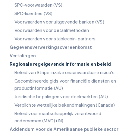
Polen
SPC-voorwaarden (VS)
English
SPC-licenties (VS)
Portugal
Português
English
Voorwaarden voor uitgevende banken (VS)
Roemenië
Voorwaarden voor betaalmethoden
English
Singapore
Voorwaarden voor stablecoin-partners
English
简体中文
Gegevensverwerkingsovereenkomst
Slovenië
Vertalingen
English
Italiano
Regionale regelgevende informatie en beleid
Slowakije
English
Beleid van Stripe inzake onaanvaardbare risico's
Spanje
Gecombineerde gids voor financiële diensten en
Español
English
productinformatie (AU)
Thailand
ไทย
English
Juridische bepalingen voor doelmarkten (AU)
Tsjechië
Verplichte wettelijke bekendmakingen (Canada)
English
Vasteland van China
Beleid voor maatschappelijk verantwoord
简体中文
English
ondernemen (MVO) (IN)
Verenigd Koninkrijk
Addendum voor de Amerikaanse publieke sector
English