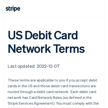
Finland
English
Svenska
Frankrijk
Français
English
Gibraltar
English
US Debit Card
Griekenland
English
Hongarije
Network Terms
English
Hongkong SAR, China
English
简体中文
Ierland
Last updated: 2022-12-07
English
India
English
These terms are applicable to you if you accept debit
Italië
cards in the US and those debit card transactions are
Italiano
English
Japan
routed through a debit card network. Each debit card
日本語
English
network has Card Network Rules (as defined in the
Kroatië
Stripe Services Agreement). You must comply with the
English
Italiano