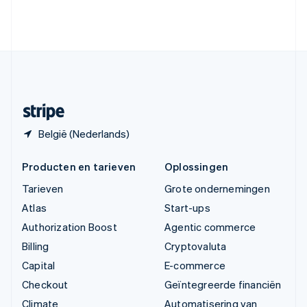
Verenigde Arabische Emiraten
English
Verenigde Staten
English
Español
简体中文
Zweden
Svenska
English
Zwitserland
Deutsch
Français
Italiano
English
België (Nederlands)
Producten en tarieven
Oplossingen
Tarieven
Grote ondernemingen
Atlas
Start-ups
Authorization Boost
Agentic commerce
Billing
Cryptovaluta
Capital
E-commerce
Checkout
Geïntegreerde financiën
Climate
Automatisering van