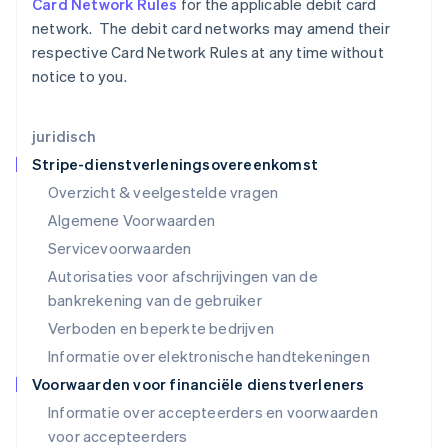
Card Network Rules
for the applicable debit card
Letland
network. The debit card networks may amend their
English
Liechtenstein
respective Card Network Rules at any time without
Deutsch
English
notice to you.
Litouwen
English
Luxemburg
juridisch
Français
Deutsch
English
Stripe-dienstverleningsovereenkomst
Maleisië
Overzicht & veelgestelde vragen
English
简体中文
Malta
Algemene Voorwaarden
English
Servicevoorwaarden
Mexico
Autorisaties voor afschrijvingen van de
Español
English
Nederland
bankrekening van de gebruiker
Nederlands
English
Verboden en beperkte bedrijven
Nieuw-Zeeland
Informatie over elektronische handtekeningen
English
Noorwegen
Voorwaarden voor financiële dienstverleners
English
Informatie over accepteerders en voorwaarden
Oostenrijk
voor accepteerders
Deutsch
English