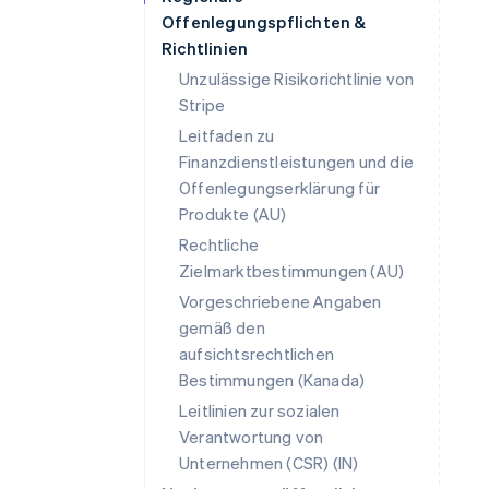
Offenlegungspflichten &
Richtlinien
Unzulässige Risikorichtlinie von
Stripe
Leitfaden zu
Finanzdienstleistungen und die
Offenlegungserklärung für
Produkte (AU)
Rechtliche
Zielmarktbestimmungen (AU)
Vorgeschriebene Angaben
Australien
gemäß den
English
aufsichtsrechtlichen
Belgien
Nederlands
Français
Deutsch
English
Bestimmungen (Kanada)
Brasilien
Leitlinien zur sozialen
Português
English
Verantwortung von
Bulgarien
Unternehmen (CSR) (IN)
English
Dänemark