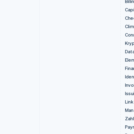
Billi
Capi
Che
Cli
Con
Kry
Data
Ele
Fina
Iden
Invo
Issu
Link
Man
Zahl
Pay