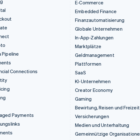
ng
E-Commerce
tal
Embedded Finance
ckout
Finanzautomatisierung
mate
Globale Unternehmen
nect
In-App-Zahlungen
pto
Marktplätze
 Pipeline
Geldmanagement
ments
Plattformen
ncial Connections
SaaS
tity
KI-Unternehmen
icing
Creator Economy
ing
Gaming
Bewirtung, Reisen und Freizeit
aged Payments
Versicherungen
ungslinks
Medien und Unterhaltung
ments
Gemeinnützige Organisatione