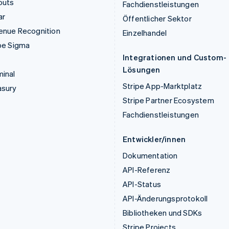
outs
Fachdienstleistungen
ar
Öffentlicher Sektor
enue Recognition
Einzelhandel
pe Sigma
Integrationen und Custom-
Lösungen
inal
Stripe App-Marktplatz
asury
Stripe Partner Ecosystem
Fachdienstleistungen
Entwickler/innen
Dokumentation
API-Referenz
API-Status
API-Änderungsprotokoll
Bibliotheken und SDKs
Stripe Projects