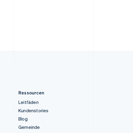
Tschechische Republik
English
Ungarn
English
Vereinigte Arabische Emirate
English
Vereinigte Staaten
English
Español
简体中文
Vereinigtes Königreich
English
Zypern
English
Ressourcen
Leitfäden
Kundenstories
Blog
Gemeinde