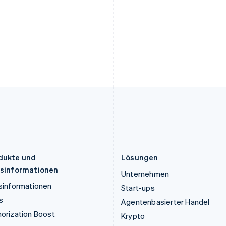
English
Français
Deutsch
English
Kroatien
Polen
English
Italiano
English
Lettland
Portugal
English
Português
English
Liechtenstein
Rumänien
Deutsch
English
English
Litauen
Schweden
English
Svenska
English
Luxemburg
Schweiz
Français
Deutsch
English
Deutsch
Français
Italiano
English
Malaysia
Singapur
English
简体中文
English
简体中文
Malta
Slowakei
English
English
dukte und
Lösungen
isinformationen
Unternehmen
sinformationen
Start-ups
s
Agentenbasierter Handel
orization Boost
Krypto