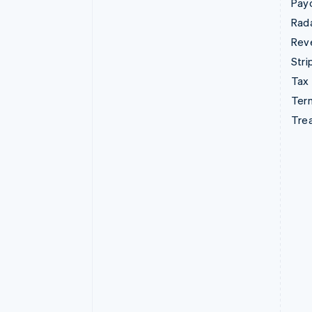
Pay
Rad
Rev
Stri
Tax
Term
Tre