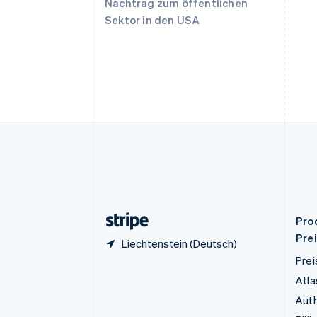
Nachtrag zum öffentlichen
English
Sektor in den USA
Deutschland
Deutsch
English
Estland
English
Festlandchina
简体中文
English
Finnland
English
Svenska
Frankreich
Français
English
Gibraltar
English
Griechenland
English
Pro
Pre
Liechtenstein (Deutsch)
Prei
Atla
Auth