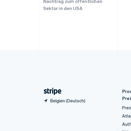
Nachtrag zum öffentlichen
English
Sektor in den USA
Deutschland
Deutsch
English
Estland
English
Festlandchina
简体中文
English
Finnland
English
Svenska
Frankreich
Français
English
Gibraltar
English
Griechenland
English
Pro
Pre
Belgien (Deutsch)
Prei
Atla
Auth