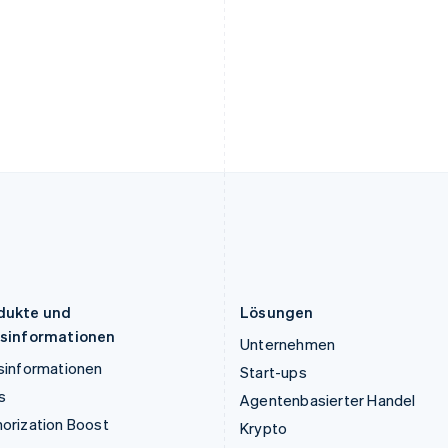
English
Français
Deutsch
English
Kroatien
Polen
English
Italiano
English
Lettland
Portugal
English
Português
English
Liechtenstein
Rumänien
Deutsch
English
English
Litauen
Schweden
English
Svenska
English
Luxemburg
Schweiz
Français
Deutsch
English
Deutsch
Français
Italiano
English
Malaysia
Singapur
English
简体中文
English
简体中文
Malta
Slowakei
English
English
dukte und
Lösungen
isinformationen
Unternehmen
sinformationen
Start-ups
s
Agentenbasierter Handel
orization Boost
Krypto