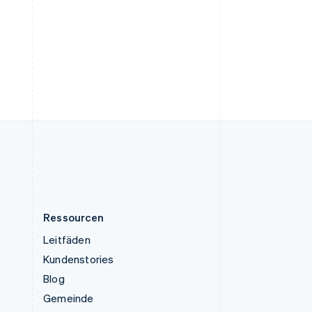
Tschechische Republik
English
Ungarn
English
Vereinigte Arabische Emirate
English
Vereinigte Staaten
English
Español
简体中文
Vereinigtes Königreich
English
Zypern
English
Ressourcen
Leitfäden
Kundenstories
Blog
Gemeinde