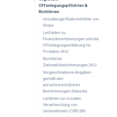
Offenlegungspflichten &
Richtlinien
Unzulässige Risikorichtlinie von
Stripe
Leitfaden zu
Finanzdienstleistungen und die
Offenlegungserklärung für
Produkte (AU)
Rechtliche
Zielmarktbestimmungen (AU)
Vorgeschriebene Angaben
Australien
gemäß den
English
aufsichtsrechtlichen
Belgien
Nederlands
Français
Deutsch
English
Bestimmungen (Kanada)
Brasilien
Leitlinien zur sozialen
Português
English
Verantwortung von
Bulgarien
Unternehmen (CSR) (IN)
English
Dänemark