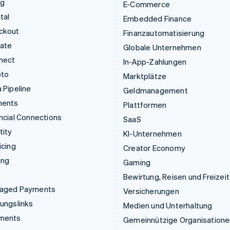
ng
E-Commerce
tal
Embedded Finance
ckout
Finanzautomatisierung
mate
Globale Unternehmen
nect
In-App-Zahlungen
pto
Marktplätze
 Pipeline
Geldmanagement
ments
Plattformen
ncial Connections
SaaS
tity
KI-Unternehmen
icing
Creator Economy
ing
Gaming
Bewirtung, Reisen und Freizeit
aged Payments
Versicherungen
ungslinks
Medien und Unterhaltung
ments
Gemeinnützige Organisatione