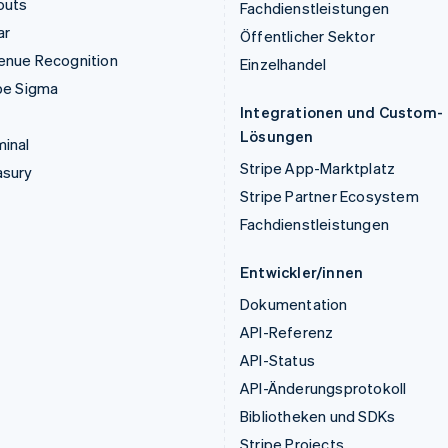
outs
Fachdienstleistungen
ar
Öffentlicher Sektor
enue Recognition
Einzelhandel
pe Sigma
Integrationen und Custom-
Lösungen
inal
Stripe App-Marktplatz
asury
Stripe Partner Ecosystem
Fachdienstleistungen
Entwickler/innen
Dokumentation
API-Referenz
API-Status
API-Änderungsprotokoll
Bibliotheken und SDKs
Stripe Projects