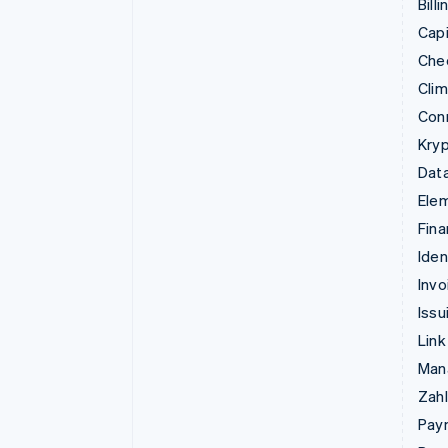
Billi
Capi
Che
Cli
Con
Kry
Data
Ele
Fina
Iden
Invo
Issu
Link
Man
Zahl
Pay