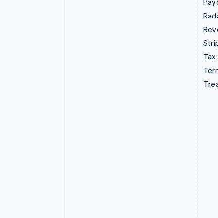
Pay
Rad
Rev
Stri
Tax
Term
Tre