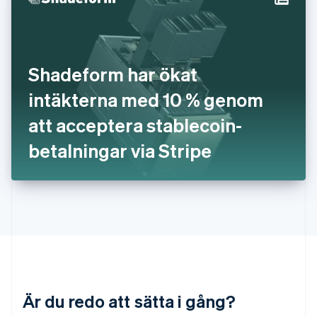
Italiano
English
Japan
日本語
English
Kanada
English
Français
Shadeform har ökat
Kroatien
English
Italiano
intäkterna med 10 % genom
Lettland
English
att acceptera stablecoin-
Liechtenstein
betalningar via Stripe
Deutsch
English
Litauen
English
Luxemburg
Français
Deutsch
English
Malaysia
English
简体中文
Malta
English
Mexiko
Español
English
Är du redo att sätta i gång?
Nederländerna