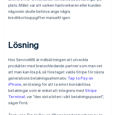
plats. Målet var att varken hantverkaren eller kunden
någonsin skulle behöva ange några
kreditkortsuppgifter manuellt igen.
Lösning
Hos ServiceM8 är målsättningen att utveckla
produkter med branschledande partner som man vet
att man kan lita på, så företaget valde Stripe för nästa
generations betalningsalternativ.
Tap to Pay on
iPhone
, en lösning för att ta emot kontaktlösa
betalningar som är enkel att integrera med
Stripe
Terminal
, var "den sista biten i vårt betalningspussel",
säger Ford.
Tack vare Tap to Pay on iPhone kan hantverkare nu ta