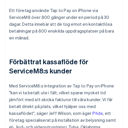
Ett företag använde Tap to Pay on iPhone via
ServiceM8 över 800 gånger under en period på 30
dagar. Detta innebär att de tog emot en kontaktlösa
betalningar på 800 enskilda uppdragsplatser på bara
en månad.
Förbättrat kassaflöde för
ServiceM8:s kunder
Med ServiceM8:s integration av Tap to Pay on iPhone
"kan vi ta betalt ute i fält, vilket sparar mycket tid
jämfört med att skicka fakturor till våra kunder. Vi får
betalt direkt på plats, vilket hjälper oss med
kassaflödet", säger Jeff Wilson, som äger
Phōs
, ett
företag specialiserat på installation av belysning samt
el-, ljud- och videoutrustning i Tulsa, Oklahoma.