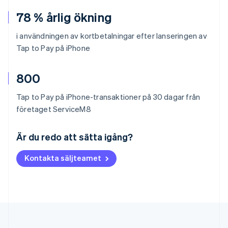
78 % årlig ökning
i användningen av kortbetalningar efter lanseringen av
Tap to Pay på iPhone
800
Tap to Pay på iPhone-transaktioner på 30 dagar från
företaget ServiceM8
Australien
English
Är du redo att sätta igång?
Belgien
Nederlands
Français
Deutsch
English
Kontakta säljteamet
Brasilien
Português
English
Bulgarien
English
Cypern
English
Danmark