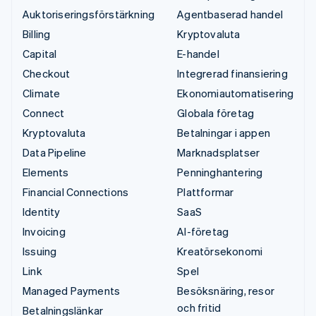
Auktoriseringsförstärkning
Agentbaserad handel
Billing
Kryptovaluta
Capital
E-handel
Checkout
Integrerad finansiering
Climate
Ekonomiautomatisering
Connect
Globala företag
Kryptovaluta
Betalningar i appen
Data Pipeline
Marknadsplatser
Elements
Penninghantering
Financial Connections
Plattformar
Identity
SaaS
Invoicing
AI-företag
Issuing
Kreatörsekonomi
Link
Spel
Managed Payments
Besöksnäring, resor
och fritid
Betalningslänkar