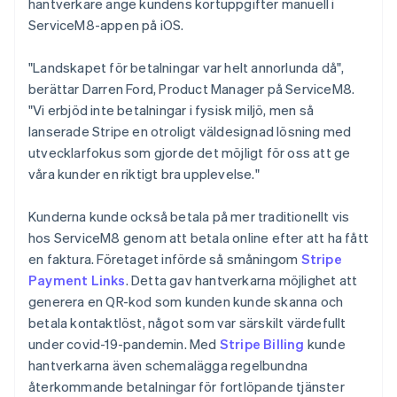
hantverkare ange kundens kortuppgifter manuell i
ServiceM8-appen på iOS.
"Landskapet för betalningar var helt annorlunda då",
berättar Darren Ford, Product Manager på ServiceM8.
"Vi erbjöd inte betalningar i fysisk miljö, men så
lanserade Stripe en otroligt väldesignad lösning med
utvecklarfokus som gjorde det möjligt för oss att ge
våra kunder en riktigt bra upplevelse."
Kunderna kunde också betala på mer traditionellt vis
hos ServiceM8 genom att betala online efter att ha fått
en faktura. Företaget införde så småningom
Stripe
Payment Links
. Detta gav hantverkarna möjlighet att
generera en QR-kod som kunden kunde skanna och
betala kontaktlöst, något som var särskilt värdefullt
under covid-19-pandemin. Med
Stripe Billing
kunde
hantverkarna även schemalägga regelbundna
återkommande betalningar för fortlöpande tjänster