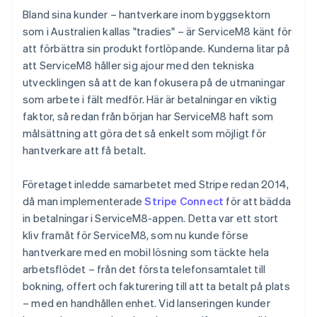
Bland sina kunder – hantverkare inom byggsektorn
som i Australien kallas "tradies" – är ServiceM8 känt för
att förbättra sin produkt fortlöpande. Kunderna litar på
att ServiceM8 håller sig ajour med den tekniska
utvecklingen så att de kan fokusera på de utmaningar
som arbete i fält medför. Här är betalningar en viktig
faktor, så redan från början har ServiceM8 haft som
målsättning att göra det så enkelt som möjligt för
hantverkare att få betalt.
Företaget inledde samarbetet med Stripe redan 2014,
då man implementerade
Stripe Connect
för att bädda
in betalningar i ServiceM8-appen. Detta var ett stort
kliv framåt för ServiceM8, som nu kunde förse
hantverkare med en mobil lösning som täckte hela
arbetsflödet – från det första telefonsamtalet till
bokning, offert och fakturering till att ta betalt på plats
– med en handhållen enhet. Vid lanseringen kunder