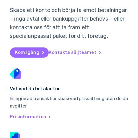
Nederlands
English
Norge
Skapa ett konto och börja ta emot betalningar
English
– inga avtal eller bankuppgifter behövs – eller
Nya Zeeland
kontakta oss för att ta fram ett
English
Polen
specialanpassat paket för ditt företag.
English
Portugal
Português
English
Kom igång
Kontakta säljteamet
Rumänien
English
Schweiz
Deutsch
Français
Italiano
English
Singapore
English
简体中文
Vet vad du betalar för
Slovakien
Integrerad transaktionsbaserad prissättning utan dolda
English
avgifter
Slovenien
English
Italiano
Prisinformation
Spanien
Español
English
Storbritannien