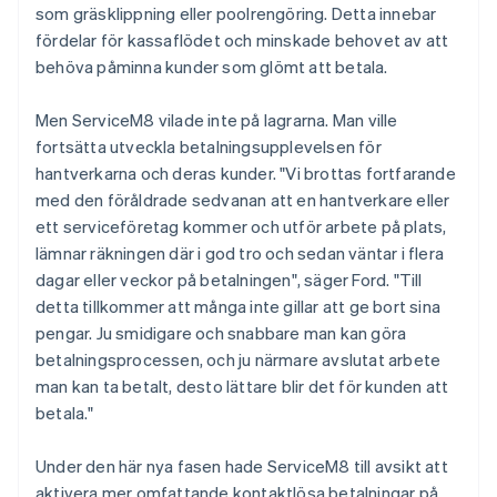
som gräsklippning eller poolrengöring. Detta innebar
fördelar för kassaflödet och minskade behovet av att
behöva påminna kunder som glömt att betala.
Men ServiceM8 vilade inte på lagrarna. Man ville
fortsätta utveckla betalningsupplevelsen för
hantverkarna och deras kunder. "Vi brottas fortfarande
med den föråldrade sedvanan att en hantverkare eller
ett serviceföretag kommer och utför arbete på plats,
lämnar räkningen där i god tro och sedan väntar i flera
dagar eller veckor på betalningen", säger Ford. "Till
detta tillkommer att många inte gillar att ge bort sina
pengar. Ju smidigare och snabbare man kan göra
betalningsprocessen, och ju närmare avslutat arbete
man kan ta betalt, desto lättare blir det för kunden att
betala."
Under den här nya fasen hade ServiceM8 till avsikt att
aktivera mer omfattande kontaktlösa betalningar på