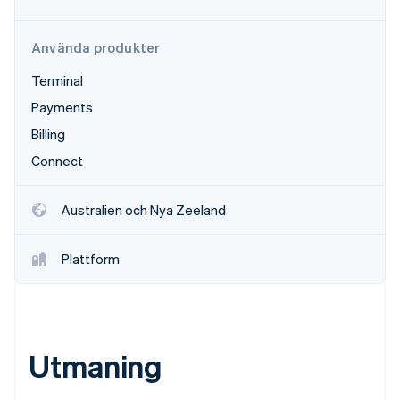
Identitetsverifiering online
Partner
Stripe App Marketplace
Använda produkter
Terminal
Payments
Stripe Sessions 2026
Se hur Stripe bygger den ekonomiska inf
Billing
Titta nu
Connect
Australien och Nya Zeeland
Plattform
Utmaning