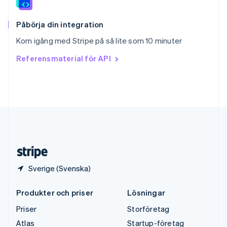
English
Sverige
Svenska
English
Påbörja din integration
Thailand
Kom igång med Stripe på så lite som 10 minuter
ไทย
English
Tjeckien
Referensmaterial för API
English
Tyskland
Deutsch
English
Ungern
English
USA
English
Español
简体中文
Österrike
Deutsch
English
Sverige (Svenska)
Produkter och priser
Lösningar
Priser
Storföretag
Atlas
Startup-företag