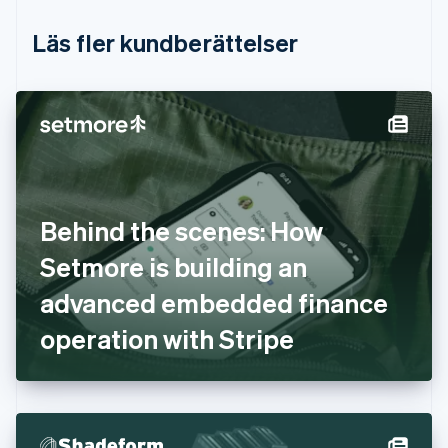
English
Estland
Läs fler kundberättelser
English
Fastlandskina
简体中文
English
Finland
English
Svenska
Frankrike
Français
English
Förenade Arabemiraten
English
Behind the scenes: How
Gibraltar
English
Setmore is building an
Grekland
English
advanced embedded finance
Hongkong SAR, Kina
operation with Stripe
English
简体中文
Indien
English
Irland
English
Italien