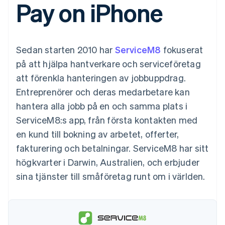
Pay on iPhone
Godkännandeoptimeringar
Recognition
Företag
Plattformar
Erbjud
Link
Automatiserad
SaaS
användningsbaserad
Accelererad kassaprocess
redovisning
Produktplan
fakturering
Financial Connections
Stripe Sigma
Sessions årliga
Utfärda stablecoin-
Länkade finanskontodata
Anpassade
konferens
stödda kort
Sedan starten 2010 har
ServiceM8
fokuserat
rapporter
Karriärer
Tillhandahåll och
Efter bransch
Data Pipeline
Nyhetsrum
hantera tjänster med
på att hjälpa hantverkare och serviceföretag
Datasynkronisering
Stripe Press
agenter
att förenkla hanteringen av jobbuppdrag.
AI-företag
Kreatörsekonomi
Entreprenörer och deras medarbetare kan
Spel
hantera alla jobb på en och samma plats i
Besöksnäring, resor
Kontakt
Mer
Resurser
och fritid
ServiceM8:s app, från första kontakten med
Product roadmap
Försäkringsbolag
Kontakta säljteamet
Se vad som kommer härnäst
Media och
Appintegrationer
en kund till bokning av arbetet, offerter,
Bli partner
underhållning
Kodexempel
Radar
fakturering och betalningar. ServiceM8 har sitt
Ideella organisationer
Utvecklarblogg
Bedrägeribekämpning
Professionella tjänster
API-status
högkvarter i Darwin, Australien, och erbjuder
Offentlig sektor
Atlas
sina tjänster till småföretag runt om i världen.
Detaljhandel
Bolagsbildning för startups
Climate
Koldioxidinfångning
Ecosystem
Identity