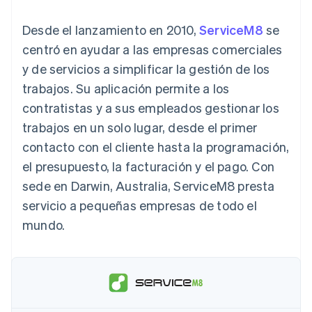
Authorization
Recognition
Empresa
Gestión del dinero
Gestionar
Boost
Automatización
Plataformas
suscripciones
Desde el lanzamiento en 2010,
ServiceM8
se
Optimizaciones
contable
Hoja de ruta del
SaaS
Ofrecer cobro por
de aceptación
Stripe Sigma
producto
centró en ayudar a las empresas comerciales
consumo
Link
Informes
Conferencia anual
Emitir tarjetas
y de servicios a simplificar la gestión de los
Proceso de
personalizados
Sessions
respaldadas por
compra
Data Pipeline
Empleos
monedas estables
trabajos. Su aplicación permite a los
Por sector
acelerado
Sincronización
Sala de prensa
Aprovisiona y gestiona
contratistas y a sus empleados gestionar los
de datos
Stripe Press
servicios con agentes
Empresas de IA
trabajos en un solo lugar, desde el primer
Economía de los
contacto con el cliente hasta la programación,
creadores
Juegos
Contacto
el presupuesto, la facturación y el pago. Con
Más
Recursos
Hostelería, viajes y ocio
Product roadmap
sede en Darwin, Australia, ServiceM8 presta
Contacta con ventas
Ver lo que viene
Seguros
Integraciones de
Conviértete en socio
servicio a pequeñas empresas de todo el
Medios de
aplicaciones
Radar
comunicación y
Ejemplos de código
mundo.
Prevención de fraude
entretenimiento
Blog de
Organizaciones sin
desarrolladores
Atlas
fines de lucro
Estado de la API
Constitución de una startup
Servicios
Climate
profesionales
Eliminación de dióxido de carbono
Sector público
Minorista