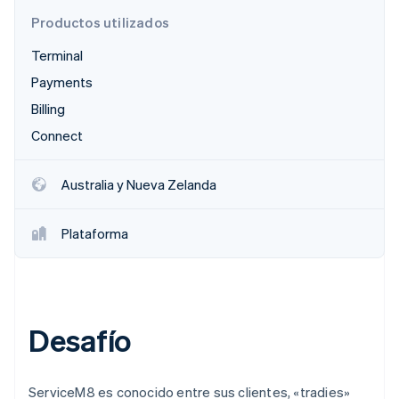
Productos utilizados
Terminal
Ecosistema
Payments
Sesiones de Stripe 2026
Socios
Descubre cómo Stripe construye la infraestructura económi
Billing
Stripe App Marketplace
Mirar ahora
Connect
Australia y Nueva Zelanda
Plataforma
Desafío
ServiceM8 es conocido entre sus clientes, «tradies»