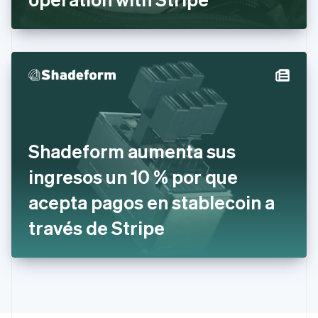
Eslovenia
English
Italiano
España
Español
English
Estados Unidos
English
Español
简体中文
Estonia
English
Finlandia
English
Svenska
Francia
Shadeform aumenta sus
Français
English
Gibraltar
ingresos un 10 % por que
English
acepta pagos en stablecoin a
Grecia
English
través de Stripe
Hungría
English
India
English
Irlanda
English