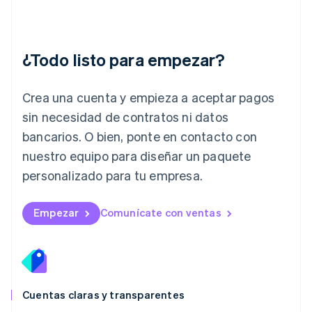
Italia
Italiano
English
Japón
日本語
English
¿Todo listo para empezar?
Letonia
English
Liechtenstein
Crea una cuenta y empieza a aceptar pagos
Deutsch
English
Lituania
sin necesidad de contratos ni datos
English
bancarios. O bien, ponte en contacto con
Luxemburgo
nuestro equipo para diseñar un paquete
Français
Deutsch
English
Malasia
personalizado para tu empresa.
English
简体中文
Malta
English
Empezar
Comunícate con ventas
México
Español
English
Noruega
English
Nueva Zelandia
English
Cuentas claras y transparentes
Países Bajos