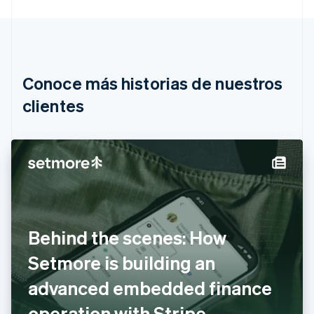
Austria
Deutsch
English
Bélgica
Nederlands
Français
Deutsch
English
Brasil
Português
English
Conoce más historias de nuestros
Bulgaria
English
clientes
Canadá
English
Français
China continental
简体中文
English
Chipre
English
Croacia
English
Italiano
Dinamarca
Behind the scenes: How
English
Emiratos Árabes Unidos
Setmore is building an
English
advanced embedded finance
Eslovaquia
English
operation with Stripe