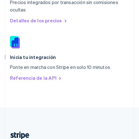
Precios integrados por transacción sin comisiones
Nederlands
English
ocultas
Polonia
English
Detalles de los precios
Portugal
Português
English
RAE de Hong Kong, China
English
简体中文
Reino Unido
English
Inicia tu integración
República Checa
Ponte en marcha con Stripe en solo 10 minutos
English
Rumania
Referencia de la API
English
Singapur
English
简体中文
Suecia
Svenska
English
Suiza
Deutsch
Français
Italiano
English
Tailandia
ไทย
English