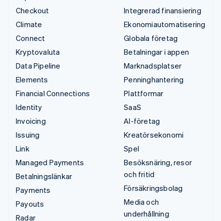
Checkout
Integrerad finansiering
Climate
Ekonomiautomatisering
Connect
Globala företag
Kryptovaluta
Betalningar i appen
Data Pipeline
Marknadsplatser
Elements
Penninghantering
Financial Connections
Plattformar
Identity
SaaS
Invoicing
AI-företag
Issuing
Kreatörsekonomi
Link
Spel
Managed Payments
Besöksnäring, resor
och fritid
Betalningslänkar
Försäkringsbolag
Payments
Media och
Payouts
underhållning
Radar