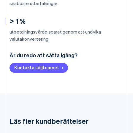
snabbare utbetalningar
> 1 %
utbetalningsvärde sparat genom att undvika
valutakonvertering
Australien
English
Är du redo att sätta igång?
Belgien
Nederlands
Français
Deutsch
English
Kontakta säljteamet
Brasilien
Português
English
Bulgarien
English
Cypern
English
Danmark
English
Estland
Läs fler kundberättelser
English
Fastlandskina