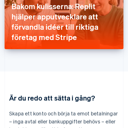
English
Français
Bakom kulisserna: Replit
Kroatien
English
Italiano
hjälper apputvecklare att
Lettland
English
förvandla idéer till riktiga
Liechtenstein
företag med Stripe
Deutsch
English
Litauen
English
Luxemburg
Français
Deutsch
English
Malaysia
English
简体中文
Malta
English
Mexiko
Español
English
Är du redo att sätta i gång?
Nederländerna
Nederlands
English
Norge
Skapa ett konto och börja ta emot betalningar
English
– inga avtal eller bankuppgifter behövs – eller
Nya Zeeland