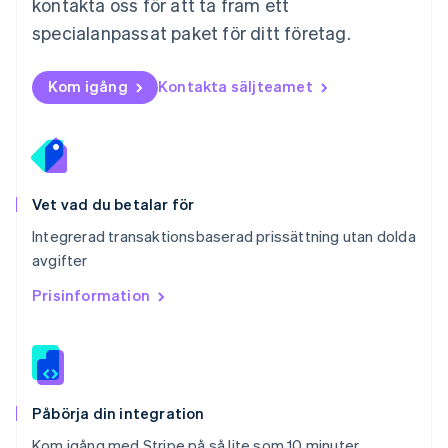
kontakta oss för att ta fram ett
English
Polen
specialanpassat paket för ditt företag.
English
Portugal
Português
English
Kom igång
Kontakta säljteamet
Rumänien
English
Schweiz
Deutsch
Français
Italiano
English
Singapore
English
简体中文
Vet vad du betalar för
Slovakien
Integrerad transaktionsbaserad prissättning utan dolda
English
avgifter
Slovenien
English
Italiano
Prisinformation
Spanien
Español
English
Storbritannien
English
Sverige
Svenska
English
Påbörja din integration
Thailand
Kom igång med Stripe på så lite som 10 minuter