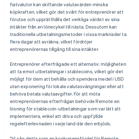
fiatvalutor kan skiftande valutavärden minska
köpkraften, vilket gör det svårt för entreprenörer att
förutse och upprätthålla det verkliga värdet av sina
intäkter från en lönecykel till nästa. Dessutom kan
traditionella utbetalningsmetoder i vissa marknader ta
flera dagar att avräkna, vilket fördröjer
entreprenörernas tillgång till sina intäkter.
Entreprenörer efterfrågade ett alternativ: möjligheten
att ta emot utbetalningar i stablecoins, vilket gör det
möjligt för dem att behålla och spendera medel i USD
utan exponering för lokala valutasvängningar eller att
behöva betala valutaavgifter. För att möta
entreprenörernas efterfrågan behövde Remote en
lösning för stablecoin-utbetalningar som var lätt att
implementera, enkel att driva och uppfyllde
regelefterlevnaden i varje land där den erbjöds.
"Vi såg detta som en konkurrensfördel för Remote,