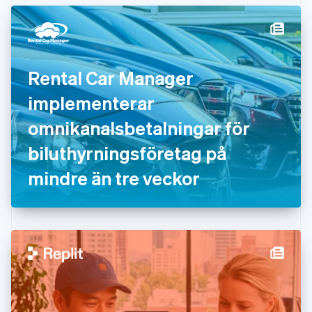
简体中文
English
Finland
English
Svenska
Frankrike
Français
English
Förenade Arabemiraten
Rental Car Manager
English
implementerar
Gibraltar
English
omnikanalsbetalningar för
Grekland
English
biluthyrningsföretag på
Hongkong SAR, Kina
mindre än tre veckor
English
简体中文
Indien
English
Irland
English
Italien
Italiano
English
Japan
日本語
English
Kanada