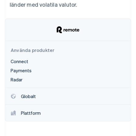
Identitetsverifiering online
länder med volatila valutor.
Partner
Stripe App Marketplace
Stripe Sessions 2026
Se hur Stripe bygger den ekonomiska inf
Titta nu
Använda produkter
Connect
Payments
Radar
Globalt
Plattform