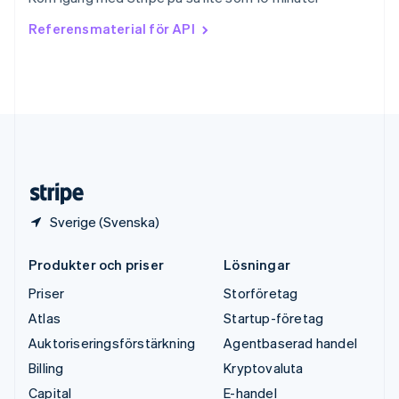
ไทย
English
Tjeckien
Referensmaterial för API
English
Tyskland
Deutsch
English
Ungern
English
USA
English
Español
简体中文
Österrike
Deutsch
English
Sverige (Svenska)
Produkter och priser
Lösningar
Priser
Storföretag
Atlas
Startup-företag
Auktoriseringsförstärkning
Agentbaserad handel
Billing
Kryptovaluta
Capital
E-handel