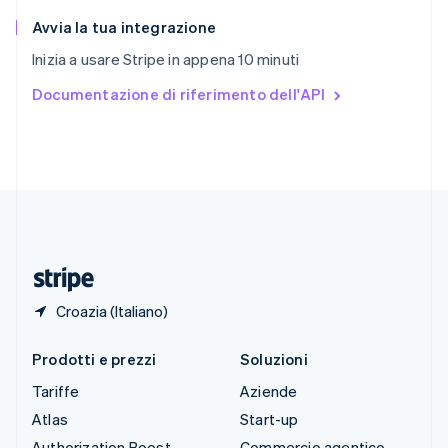
Slovenia
English
Italiano
Avvia la tua integrazione
Spagna
Inizia a usare Stripe in appena 10 minuti
Español
English
Stati Uniti
Documentazione di riferimento dell'API
English
Español
简体中文
Svezia
Svenska
English
Svizzera
Deutsch
Français
Italiano
English
Thailandia
ไทย
English
Ungheria
English
Croazia (Italiano)
Prodotti e prezzi
Soluzioni
Tariffe
Aziende
Atlas
Start-up
Authorization Boost
Commercio agentico