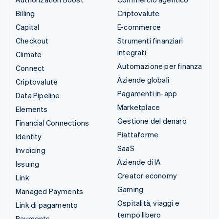
Billing
Criptovalute
Capital
E-commerce
Checkout
Strumenti finanziari
integrati
Climate
Automazione per finanza
Connect
Aziende globali
Criptovalute
Pagamenti in-app
Data Pipeline
Marketplace
Elements
Gestione del denaro
Financial Connections
Piattaforme
Identity
SaaS
Invoicing
Aziende di IA
Issuing
Creator economy
Link
Gaming
Managed Payments
Ospitalità, viaggi e
Link di pagamento
tempo libero
Payments