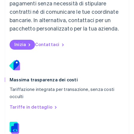
Norvegia
pagamenti senza necessità di stipulare
English
contratti né di comunicare le tue coordinate
Nuova Zelanda
bancarie. In alternativa, contattaci per un
English
Paesi Bassi
pacchetto personalizzato per la tua azienda.
Nederlands
English
Polonia
English
Inizia
Contattaci
Portogallo
Português
English
RAS di Hong Kong, Cina
English
简体中文
Regno Unito
English
Massima trasparenza dei costi
Repubblica Ceca
Tariffazione integrata per transazione, senza costi
English
occulti
Romania
English
Tariffe in dettaglio
Singapore
English
简体中文
Slovacchia
English