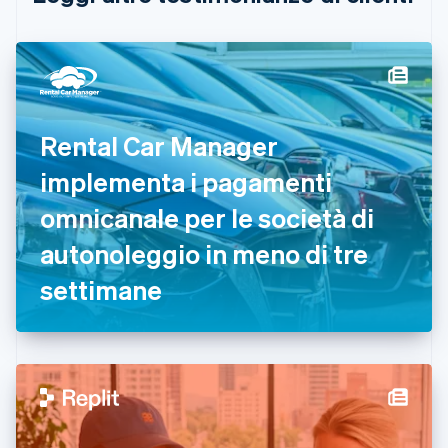
Cina continentale
简体中文
English
Cipro
English
Croazia
English
Italiano
Danimarca
Rental Car Manager
English
Emirati Arabi Uniti
implementa i pagamenti
English
Estonia
omnicanale per le società di
English
autonoleggio in meno di tre
Finlandia
English
Svenska
settimane
Francia
Français
English
Germania
Deutsch
English
Giappone
日本語
English
Gibilterra
English