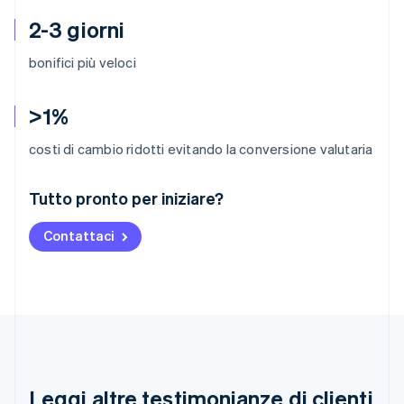
2-3 giorni
bonifici più veloci
>1%
costi di cambio ridotti evitando la conversione valutaria
Australia
Tutto pronto per iniziare?
English
Austria
Contattaci
Deutsch
English
Belgio
Nederlands
Français
Deutsch
English
Brasile
Português
English
Bulgaria
English
Canada
English
Français
Leggi altre testimonianze di clienti