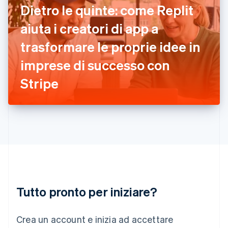
Grecia
Dietro le quinte: come Replit
English
India
aiuta i creatori di app a
English
Irlanda
trasformare le proprie idee in
English
imprese di successo con
Italia
Italiano
English
Stripe
Lettonia
English
Liechtenstein
Deutsch
English
Lituania
English
Lussemburgo
Français
Deutsch
English
Malaysia
English
简体中文
Tutto pronto per iniziare?
Malta
English
Messico
Crea un account e inizia ad accettare
Español
English