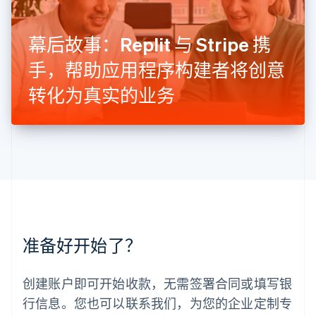
卢森堡
Français
Deutsch
English
罗马尼亚
幕后故事：Replit 与 Stripe 携
English
手，帮助应用程序构建者将创意
马尔他
English
转化为真实的业务
马来西亚
English
简体中文
美国
English
Español
简体中文
墨西哥
Español
English
挪威
English
葡萄牙
Português
English
准备好开始了？
日本
日本語
English
瑞典
创建账户即可开始收款，无需签署合同或填写银
Svenska
English
瑞士
行信息。您也可以联系我们，为您的企业定制专
Deutsch
Français
Italiano
English