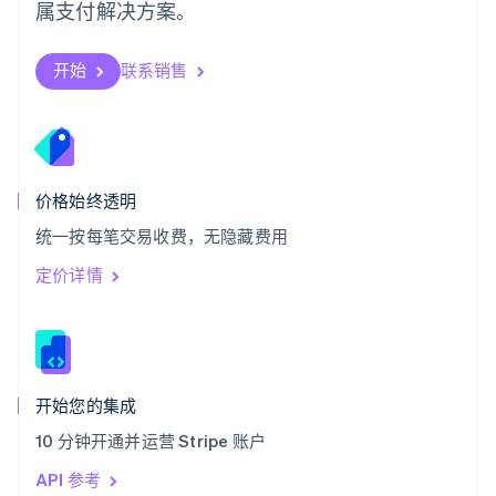
属支付解决方案。
塞浦路斯
English
斯洛伐克
开始
联系销售
English
斯洛文尼亚
English
Italiano
泰国
ไทย
English
希腊
价格始终透明
English
统一按每笔交易收费，无隐藏费用
西班牙
Español
English
定价详情
新加坡
English
简体中文
新西兰
English
匈牙利
English
开始您的集成
意大利
10 分钟开通并运营 Stripe 账户
Italiano
English
印度
API 参考
English