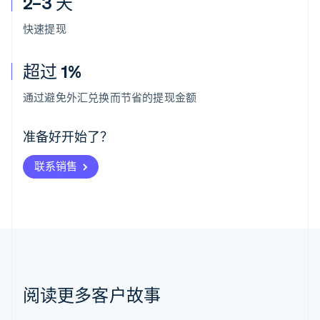
2–3 天
快速提现
超过 1%
阿联酋
English
通过避免外汇兑换而节省的提现金额
爱尔兰
English
爱沙尼亚
准备好开始了？
English
奥地利
联系销售
Deutsch
English
澳大利亚
English
巴西
Português
English
保加利亚
English
比利时
Nederlands
Français
Deutsch
English
阅读更多客户故事
波兰
English