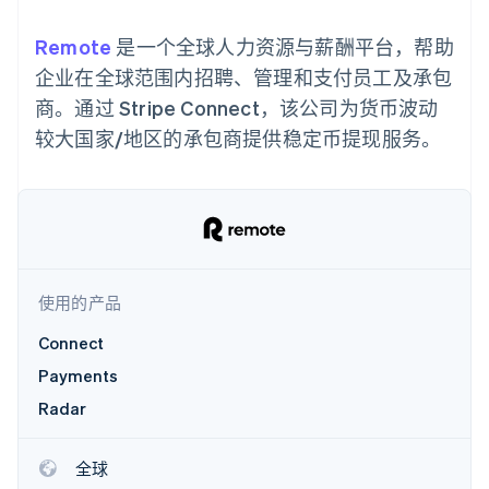
支付成功率优
Stripe Sigma
产品路线图
SaaS
化
自定义报告
Sessions 年度大会
Remote
Link
是一个全球人力资源与薪酬平台，帮助
Data Pipeline
招聘
加速结账
数据同步
资讯中心
企业在全球范围内招聘、管理和支付员工及承包
资源
Stripe Press
商。通过 Stripe Connect，该公司为货币波动
按行业
应用集成
较大国家/地区的承包商提供稳定币提现服务。
AI 企业
代码示例
更多
创作者经济
开发者博客
联系
Product roadmap
游戏
API 状态
了解未来规划
酒店、旅游与休闲
联系销售
保险
Radar
成为合作伙伴
媒体与娱乐
欺诈防范
非营利组织
Atlas
专业服务
使用的产品
初创企业注册
公共部门
零售
Climate
Connect
碳移除
Payments
生态系统
Radar
合作伙伴
全球
Stripe App Marketplace
Stripe Sessions 2026