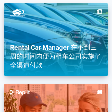
丹麦
English
德国
Deutsch
English
法国
Français
English
芬兰
English
Svenska
Rental Car Manager 在不到三
荷兰
Nederlands
English
周的时间内便为租车公司实施了
加拿大
English
Français
全渠道付款
捷克
English
克罗地亚
English
Italiano
拉脱维亚
English
立陶宛
English
列支敦士登
Deutsch
English