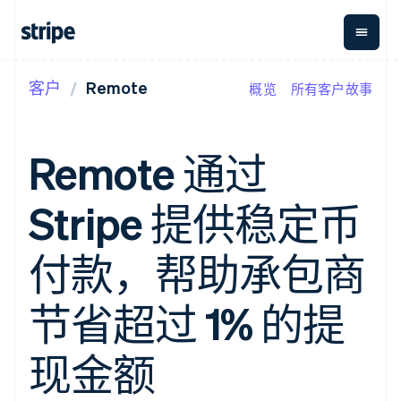
客户
Remote
概览
所有客户故事
按企业阶段
文档
学习
支付
营收
资金管
平台
理
易市
大型企业
Stripe 文档
博客
Payments
Billing
初创企业
API 参考文档
客户案例
Remote 通过
在线支付
经常性收入
Global
Conn
库与 SDK
指南
Payment links
Metronome
Payouts
Stripe Apps
按用量计费
平台
Stripe 提供稳定币
无代码支付
Subscriptions
向第三
按应用场景
Checkout
方打款
支持
预构建支付界
订阅管理
指南
智能体商务
付款，帮助承包商
面
Invoicing
加密货币
获取支持
一次性或定期
Elements
电子商务
接受线上付款
托管支持方案
灵活的 UI 组件
账单
嵌入式金融
实施预置结账流程
专业服务
节省超过 1% 的提
Payment
Tax
财务自动化
构建平台或交易市场
methods
销售税和增值
全球化企业
管理订阅
接入 125+ 种支
税自动化
应用内支付
提供按用量计费
现金额
付方式
Revenue
交易市场
发行稳定币支持的支付卡
Authorization
Recognition
公司
资金管理
通过智能体配置和管理服
Boost
会计自动化
平台
务