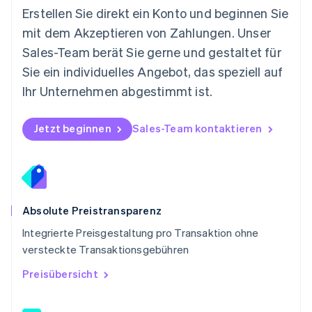
Österreich
Erstellen Sie direkt ein Konto und beginnen Sie
Deutsch
English
mit dem Akzeptieren von Zahlungen. Unser
Polen
Sales-Team berät Sie gerne und gestaltet für
English
Portugal
Sie ein individuelles Angebot, das speziell auf
Português
English
Ihr Unternehmen abgestimmt ist.
Rumänien
English
Schweden
Jetzt beginnen
Sales-Team kontaktieren
Svenska
English
Schweiz
Deutsch
Français
Italiano
English
Singapur
English
简体中文
Slowakei
Absolute Preistransparenz
English
Integrierte Preisgestaltung pro Transaktion ohne
Slowenien
versteckte Transaktionsgebühren
English
Italiano
Sonderverwaltungsregion Hongkong,
Preisübersicht
China
English
简体中文
Spanien