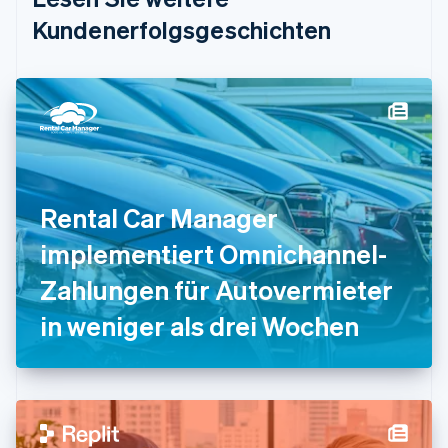
Estland
Kundenerfolgsgeschichten
English
Festlandchina
简体中文
English
Finnland
English
Svenska
Frankreich
Français
English
Gibraltar
English
Rental Car Manager
Griechenland
English
implementiert Omnichannel-
Indien
Zahlungen für Autovermieter
English
Irland
in weniger als drei Wochen
English
Italien
Italiano
English
Japan
日本語
English
Kanada
English
Français