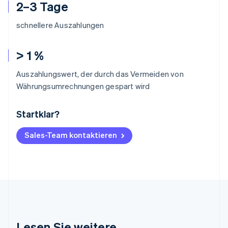
2–3 Tage
schnellere Auszahlungen
> 1 %
Auszahlungswert, der durch das Vermeiden von
Währungsumrechnungen gespart wird
Startklar?
Australien
English
Belgien
Sales-Team kontaktieren
Nederlands
Français
Deutsch
English
Brasilien
Português
English
Bulgarien
English
Dänemark
English
Deutschland
Lesen Sie weitere
Deutsch
English