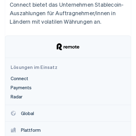
Betrugsprävention
Connect bietet das Unternehmen Stablecoin-
Ecosystem
Atlas
Auszahlungen für Auftragnehmer/innen in
Start-up-Gründung
Partner
Ländern mit volatilen Währungen an.
Stripe App-Marktplatz
Climate
CO₂-Entnahme
Stripe-Sessions 2026
Lösungen im Einsatz
Erfahren Sie, wie Stripe Lösungen für die Wirtschaft
Connect
Jetzt ansehen
Payments
Radar
Global
Plattform