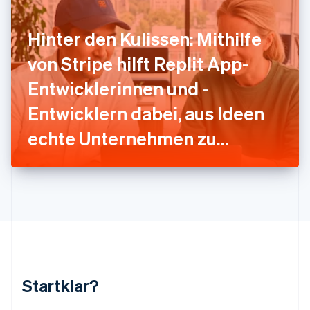
Kroatien
English
Italiano
Hinter den Kulissen: Mithilfe
Lettland
English
von Stripe hilft Replit App-
Liechtenstein
Deutsch
English
Entwicklerinnen und -
Litauen
Entwicklern dabei, aus Ideen
English
Luxemburg
echte Unternehmen zu
Français
Deutsch
English
Malaysia
machen
English
简体中文
Malta
English
Mexiko
Español
English
Neuseeland
English
Niederlande
Nederlands
English
Startklar?
Norwegen
English