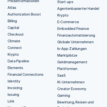
Preisinformationen
Start-ups
Atlas
Agentenbasierter Handel
Authorization Boost
Krypto
Billing
E-Commerce
Capital
Embedded Finance
Checkout
Finanzautomatisierung
Climate
Globale Unternehmen
Connect
In-App-Zahlungen
Krypto
Marktplätze
Data Pipeline
Geldmanagement
Elements
Plattformen
Financial Connections
SaaS
Identity
KI-Unternehmen
Invoicing
Creator Economy
Issuing
Gaming
Link
Bewirtung, Reisen und