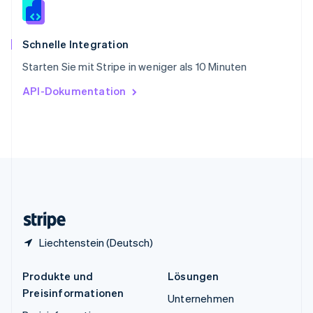
Español
English
Thailand
ไทย
English
Schnelle Integration
Tschechische Republik
Starten Sie mit Stripe in weniger als 10 Minuten
English
Ungarn
API-Dokumentation
English
Vereinigte Arabische Emirate
English
Vereinigte Staaten
English
Español
简体中文
Vereinigtes Königreich
English
Zypern
English
Liechtenstein (Deutsch)
Produkte und
Lösungen
Preisinformationen
Unternehmen