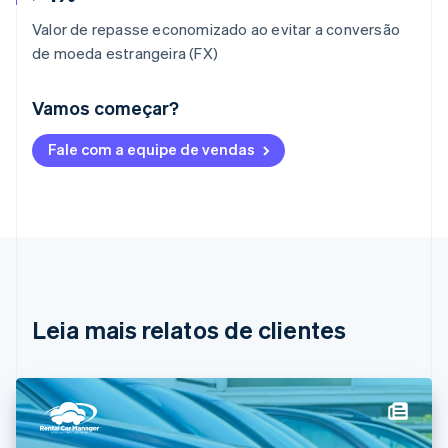
Valor de repasse economizado ao evitar a conversão
de moeda estrangeira (FX)
Vamos começar?
Alemanha
Fale com a equipe de vendas
Deutsch
English
Austrália
English
Áustria
Deutsch
English
Bélgica
Nederlands
Français
Deutsch
English
Brasil
Português
English
Leia mais relatos de clientes
Bulgária
English
Canadá
English
Français
China continental
简体中文
English
Chipre