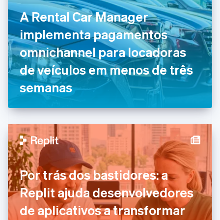
English
A Rental Car Manager
Croácia
English
Italiano
implementa pagamentos
Dinamarca
omnichannel para locadoras
English
Emirados Árabes Unidos
de veículos em menos de três
English
Eslováquia
semanas
English
Eslovênia
English
Italiano
Espanha
Español
English
Estados Unidos
English
Español
简体中文
Estônia
Por trás dos bastidores: a
English
Finlândia
Replit ajuda desenvolvedores
English
Svenska
França
de aplicativos a transformar
Français
English
Gibraltar