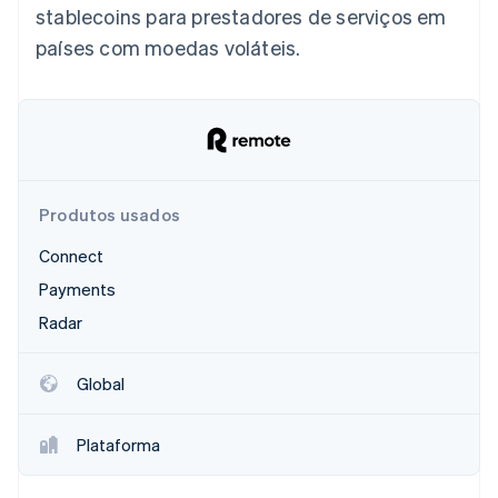
stablecoins para prestadores de serviços em
países com moedas voláteis.
Ecossistema
Stripe Sessions 2026
Parceiros
Stripe App Marketplace
Veja como a Stripe está construindo a infraestrutura econô
Assista agora
Produtos usados
Connect
Payments
Radar
Global
Plataforma