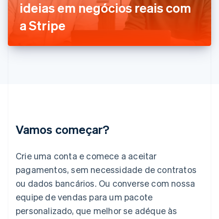
ideias em negócios reais com
English
Grécia
a Stripe
English
Hungria
English
Índia
English
Irlanda
English
Itália
Italiano
English
Japão
Vamos começar?
日本語
English
Letônia
English
Crie uma conta e comece a aceitar
Liechtenstein
pagamentos, sem necessidade de contratos
Deutsch
English
Lituânia
ou dados bancários. Ou converse com nossa
English
equipe de vendas para um pacote
Luxemburgo
personalizado, que melhor se adéque às
Français
Deutsch
English
Malásia