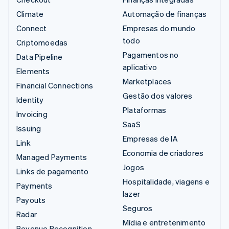
Climate
Automação de finanças
Connect
Empresas do mundo
todo
Criptomoedas
Pagamentos no
Data Pipeline
aplicativo
Elements
Marketplaces
Financial Connections
Gestão dos valores
Identity
Plataformas
Invoicing
SaaS
Issuing
Empresas de IA
Link
Economia de criadores
Managed Payments
Jogos
Links de pagamento
Hospitalidade, viagens e
Payments
lazer
Payouts
Seguros
Radar
Mídia e entretenimento
Revenue Recognition