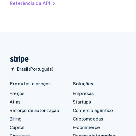
Referência da API
English
Singapura
English
简体中文
Suécia
Svenska
English
Suíça
Deutsch
Français
Italiano
English
Tailândia
ไทย
English
Brasil (Português)
Produtos e preços
Soluções
Preços
Empresas
Atlas
Startups
Reforço de autorização
Comércio agêntico
Billing
Criptomoedas
Capital
E-commerce
Checkout
Finanças integradas