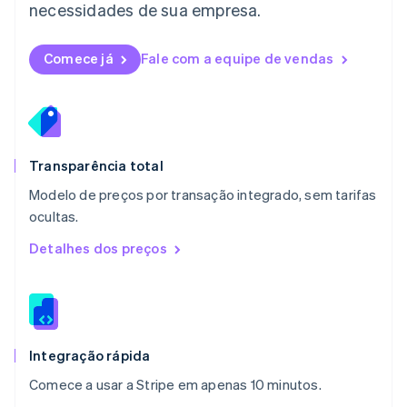
necessidades de sua empresa.
English
简体中文
Malta
English
Comece já
Fale com a equipe de vendas
México
Español
English
Noruega
English
Nova Zelândia
English
Transparência total
Países Baixos
Modelo de preços por transação integrado, sem tarifas
Nederlands
English
ocultas.
Polônia
English
Detalhes dos preços
Portugal
Português
English
RAE de Hong Kong, China
English
简体中文
Reino Unido
English
Integração rápida
República Tcheca
Comece a usar a Stripe em apenas 10 minutos.
English
Romênia