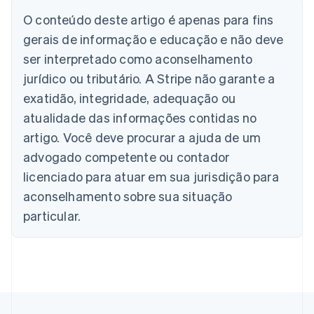
Austrália
English
O conteúdo deste artigo é apenas para fins
Áustria
gerais de informação e educação e não deve
Deutsch
English
Bélgica
ser interpretado como aconselhamento
Nederlands
Français
Deutsch
English
jurídico ou tributário. A Stripe não garante a
Brasil
exatidão, integridade, adequação ou
Português
English
Bulgária
atualidade das informações contidas no
English
artigo. Você deve procurar a ajuda de um
Canadá
advogado competente ou contador
English
Français
China continental
licenciado para atuar em sua jurisdição para
简体中文
English
aconselhamento sobre sua situação
Chipre
English
particular.
Croácia
English
Italiano
Dinamarca
English
Emirados Árabes Unidos
English