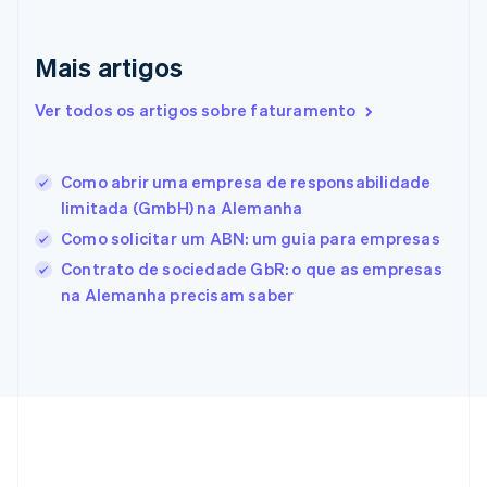
Eslováquia
English
Eslovênia
Mais artigos
English
Italiano
Espanha
Ver todos os artigos sobre faturamento
Español
English
Estados Unidos
English
Español
简体中文
Estônia
Como abrir uma empresa de responsabilidade
English
limitada (GmbH) na Alemanha
Finlândia
Como solicitar um ABN: um guia para empresas
English
Svenska
França
Contrato de sociedade GbR: o que as empresas
Français
English
na Alemanha precisam saber
Gibraltar
English
Grécia
English
Hungria
English
Índia
English
Irlanda