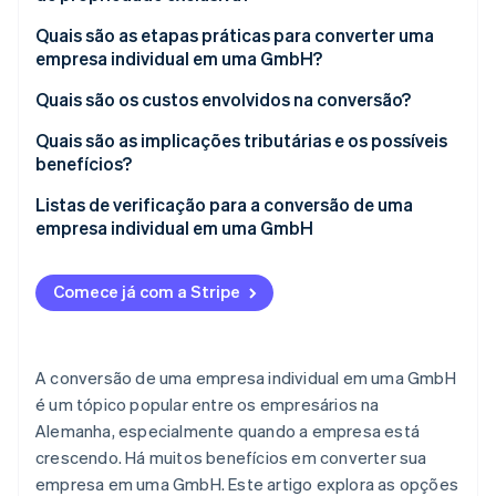
Veja o que está chegando
Quais são as etapas práticas para converter uma
Radar
Ecossistema
empresa individual em uma GmbH?
Prevenção de fraudes
Conversão de uma empresa individual por meio de
Quais são os custos envolvidos na conversão?
Parceiros
Atlas
Stripe App Marketplace
cisão
Incorporação de startups
Quais são as implicações tributárias e os possíveis
Climate
Conversão de uma empresa individual por meio de
benefícios?
Remoção de carbono
incorporação
Listas de verificação para a conversão de uma
Identity
Existem outras formas de conversão?
empresa individual em uma GmbH
Verificação de identidade
Listas de verificação para conversão via spin-off
Comece já com a Stripe
Listas de verificação para conversão via
incorporação
Stripe Sessions 2026
A conversão de uma empresa individual em uma GmbH
Veja como a Stripe está construindo a infraestrutura econ
Assista agora
é um tópico popular entre os empresários na
Alemanha, especialmente quando a empresa está
crescendo. Há muitos benefícios em converter sua
empresa em uma GmbH. Este artigo explora as opções