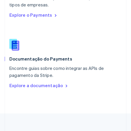
English
tipos de empresas.
Países Baixos
Explore o Payments
Nederlands
English
Polônia
English
Portugal
Português
English
RAE de Hong Kong, China
English
简体中文
Documentação do Payments
Reino Unido
English
Encontre guias sobre como integrar as APIs de
República Tcheca
pagamento da Stripe.
English
Romênia
Explore a documentação
English
Singapura
English
简体中文
Suécia
Svenska
English
Suíça
Deutsch
Français
Italiano
English
Tailândia