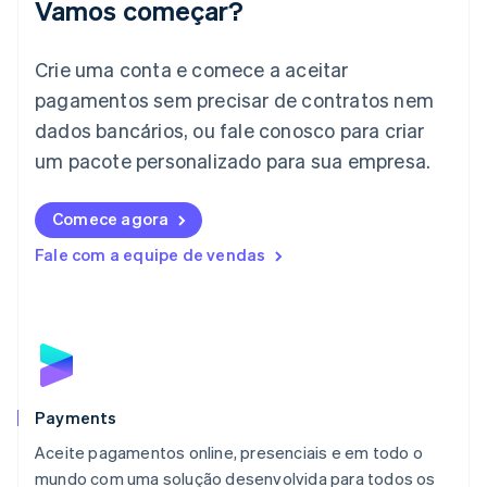
Vamos começar?
English
Itália
Crie uma conta e comece a aceitar
Italiano
English
Japão
pagamentos sem precisar de contratos nem
日本語
English
dados bancários, ou fale conosco para criar
Letônia
English
um pacote personalizado para sua empresa.
Liechtenstein
Deutsch
English
Comece agora
Lituânia
English
Fale com a equipe de vendas
Luxemburgo
Français
Deutsch
English
Malásia
English
简体中文
Malta
English
México
Español
English
Payments
Noruega
Aceite pagamentos online, presenciais e em todo o
English
mundo com uma solução desenvolvida para todos os
Nova Zelândia