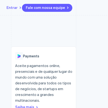
Entrar
Fale com nossa equipe
Recursos
Ecossistema
Contato
 marketplaces
Mais
Integrações de aplicativos
Parceiros
Fale com a equipe de vendas
Product roadmap
sões
Exemplos de códigos
Stripe App Marketplace
Seja um parceiro
Veja o que está chegando
ara plataformas
Blog de desenvolvedores
 platforms
zer
Status da API
Radar
ceiros
Prevenção de fraudes
Payments
Atlas
ativos
 e virtuais
Incorporação de startups
Aceite pagamentos online,
presenciais e de qualquer lugar do
Climate
Remoção de carbono
mundo com uma solução
desenvolvida para todos os tipos
Identity
Verificação de identidade
de negócios, de startups em
crescimento a grandes
multinacionais.
Saiba mais