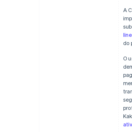
A C
imp
sub
line
do 
O u
dem
pag
men
tra
seg
pro
Kak
ati