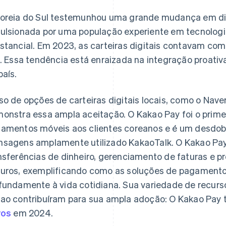
oreia do Sul testemunhou uma grande mudança em dir
ulsionada por uma população experiente em tecnologia
stancial. Em 2023, as carteiras digitais contavam co
. Essa tendência está enraizada na integração proativ
país.
so de opções de carteiras digitais locais, como o Nav
onstra essa ampla aceitação. O Kakao Pay foi o primei
amentos móveis aos clientes coreanos e é um desdob
sagens amplamente utilizado KakaoTalk. O Kakao Pa
nsferências de dinheiro, gerenciamento de faturas e pr
uros, exemplificando como as soluções de pagamento
fundamente à vida cotidiana. Sua variedade de recur
ao contribuíram para sua ampla adoção: O Kakao Pay 
vos
em 2024.