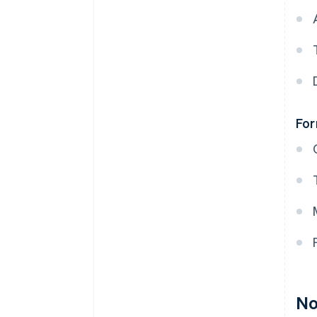
For
No