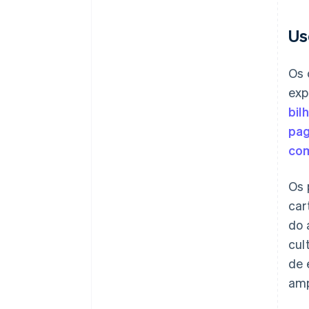
Us
Os 
exp
bil
pag
co
Os 
car
do 
cul
de 
amp