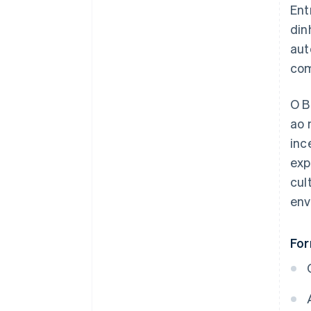
Ent
din
aut
com
O B
ao 
inc
exp
cul
env
For