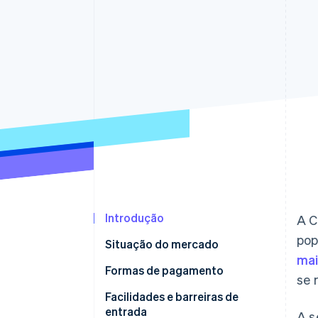
Authorization Boost
Otimizações de aceitação
Link
Checkout acelerado
Financial Connections
Dados de contas vinculadas
Introdução
A C
pop
Situação do mercado
mai
Formas de pagamento
se 
Uso atual
Facilidades e barreiras de
entrada
A s