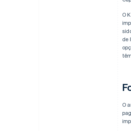
O K
imp
sid
de 
opç
têm
F
O a
pag
imp