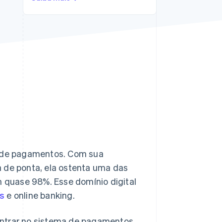
Stripe Sessions 2026
Veja como a Stripe está
construindo a
infraestrutura
econômica da IA.
Assista agora
al de pagamentos. Com sua
a de ponta, ela ostenta uma das
quase 98%. Esse domínio digital
is
e online banking.
entrar no sistema de pagamentos