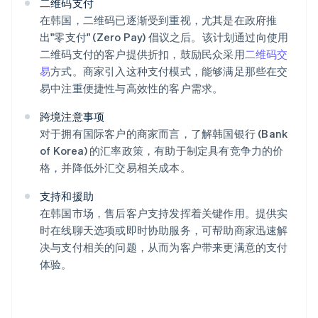
二维码支付
在韩国，二维码已逐渐受到重视，尤其是在政府推
出"零支付" (Zero Pay) 倡议之后。该计划通过向使用
二维码支付的客户提供折扣，鼓励民众采用
二维码交
易
方式。商家引入这种支付模式，能够满足那些在交
阿联酋
易中注重便捷性与高效性的客户需求。
English
爱尔兰
跨境注意事项
English
对于拥有国际客户的商家而言，了解韩国银行 (Bank
爱沙尼亚
of Korea) 的汇率政策，有助于制定具有竞争力的价
English
格，并降低外汇交易相关成本。
奥地利
Deutsch
English
支持和援助
澳大利亚
在韩国市场，售后客户支持发挥着关键作用。提供实
English
巴西
时在线聊天选项或即时协助服务，可帮助商家迅速解
Português
English
决与支付相关的问题，从而为客户带来更满意的支付
保加利亚
体验。
English
比利时
Nederlands
Français
Deutsch
English
波兰