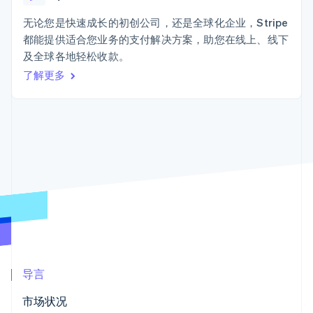
Boost
Stripe Sigma
产品路线图
SaaS
支付成功率优
自定义报告
Sessions 年度大会
无论您是快速成长的初创公司，还是全球化企业，Stripe
化
Data Pipeline
招聘
都能提供适合您业务的支付解决方案，助您在线上、线下
数据同步
Link
资讯中心
加速结账
资源
及全球各地轻松收款。
Stripe Press
按行业
了解更多
应用集成
AI 企业
代码示例
创作者经济
开发者博客
联系
更多
游戏
API 状态
Product roadmap
酒店、旅游与休闲
联系销售
了解未来规划
保险
成为合作伙伴
媒体与娱乐
Radar
非营利组织
欺诈防范
专业服务
Atlas
公共部门
初创企业注册
零售
Climate
碳移除
生态系统
导言
合作伙伴
市场状况
Stripe App Marketplace