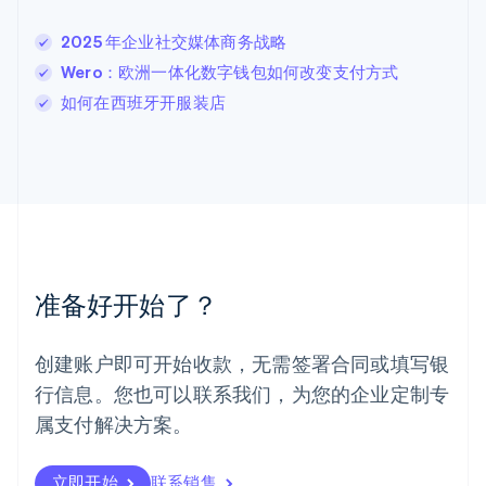
Deutsch
English
卢森堡
2025 年企业社交媒体商务战略
Français
Deutsch
English
Wero：欧洲一体化数字钱包如何改变支付方式
罗马尼亚
如何在西班牙开服装店
English
马尔他
English
马来西亚
English
简体中文
美国
English
Español
简体中文
墨西哥
Español
English
准备好开始了？
挪威
English
葡萄牙
创建账户即可开始收款，无需签署合同或填写银
Português
English
行信息。您也可以联系我们，为您的企业定制专
日本
日本語
English
属支付解决方案。
瑞典
Svenska
English
瑞士
立即开始
联系销售