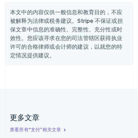
English
丹麦
本文中的内容仅供一般信息和教育目的，不应
English
被解释为法律或税务建议。Stripe 不保证或担
德国
保文章中信息的准确性、完整性、充分性或时
Deutsch
English
法国
效性。您应该寻求在您的司法管辖区获得执业
Français
English
许可的合格律师或会计师的建议，以就您的特
芬兰
定情况提供建议。
English
Svenska
荷兰
Nederlands
English
加拿大
English
Français
捷克
English
克罗地亚
English
Italiano
拉脱维亚
更多文章
English
立陶宛
查看所有“支付”相关文章
English
列支敦士登