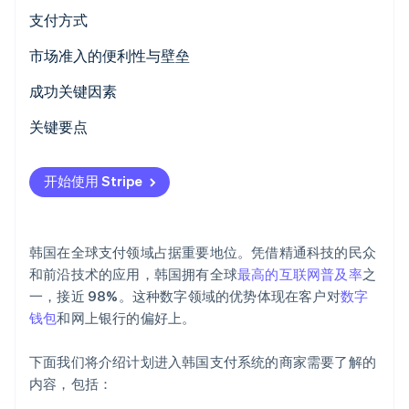
Stripe Sessions 2026
支付方式
了解 Stripe 如何为 AI 构建经济基础设施。
立即观看
当前使用情况
市场准入的便利性与壁垒
新兴趋势
税收
成功关键因素
撤单与争议
关键要点
国际支付
确保强大的数据隐私
开始使用 Stripe
安全与隐私
提供优质的客户体验
韩国在全球支付领域占据重要地位。凭借精通科技的民众
和前沿技术的应用，韩国拥有全球
最高的互联网普及率
之
一，接近 98%。这种数字领域的优势体现在客户对
数字
钱包
和网上银行的偏好上。
下面我们将介绍计划进入韩国支付系统的商家需要了解的
内容，包括：