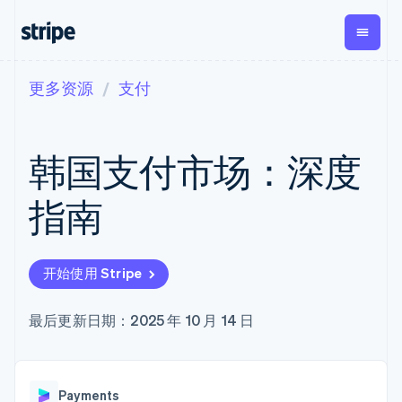
更多资源
支付
按企业阶段
文档
学习
支付
营收
资金管
平台
理
易市
大型企业
Stripe 文档
博客
Payments
Billing
初创企业
API 参考文档
客户案例
韩国支付市场：深度
在线支付
经常性收入
Global
Conn
库与 SDK
指南
Payment links
Metronome
Payouts
Stripe Apps
按用量计费
平台
指南
无代码支付
Subscriptions
向第三
按应用场景
Checkout
方打款
支持
预构建支付界
订阅管理
Crypto
指南
智能体商务
面
Invoicing
钱包、
加密货币
获取支持
一次性或定期
Elements
开始使用 Stripe
稳定币
电子商务
接受线上付款
托管支持方案
灵活的 UI 组件
账单
发行和
嵌入式金融
实施预置结账流程
专业服务
支付方式
Tax
发卡基
财务自动化
构建平台或交易市场
最后更新日期：2025 年 10 月 14 日
支持 125 种以
销售税和增值
础设施
全球化企业
管理订阅
上
税自动化
应用内支付
提供按用量计费
Terminal
Revenue
交易市场
发行稳定币支持的支付卡
线下支付
Recognition
公司
资金管理
通过智能体配置和管理服
会计自动化
Authorization
Payments
平台
务