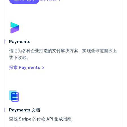
Deutsch
Français
Italiano
English
塞浦路斯
English
斯洛伐克
English
斯洛文尼亚
English
Italiano
Payments
泰国
ไทย
English
借助为各种企业打造的支付解决方案，实现全球范围线上
希腊
线下收款。
English
探索 Payments
西班牙
Español
English
新加坡
English
简体中文
新西兰
English
匈牙利
English
Payments 文档
意大利
查找 Stripe 的付款 API 集成指南。
Italiano
English
印度