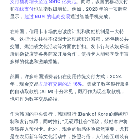
支付额将增长至近 8910 亿美元
。同时，该国的移动支付
和
在线支付
也呈指数级增长。例如，2023 年的一项调查
显示，
超过 60% 的电商交易
通过智能手机完成。
在韩国，信用卡市场的忠诚度计划和奖励机制是一大特
色。这些计划往往不仅限于返现或积分累积，还包括公共
交通、燃油或文化活动等方面的折扣。发卡行与从娱乐场
所到杂货店等各类商家开展合作，使持卡人能够享受丰富
多样的优惠和激励措施。
然而，许多韩国消费者仍在使用传统支付方式：2024
年，现金交易
占所有交易的近 16%
。集成了数字银行服务
的自动取款机 (ATM) 十分常见，既可作为现金取款机，
也可作为数字交易终端。
作为韩国的中央银行，韩国银行 (Bank of Korea) 继续印
制和发行纸币，同时推行“无硬币社会”倡议，鼓励客户将
零钱存入预付卡。此外，现金的触感体验依然重要，尤其
是在农历新年等文化活动中，按照习俗，人们会互赠装有