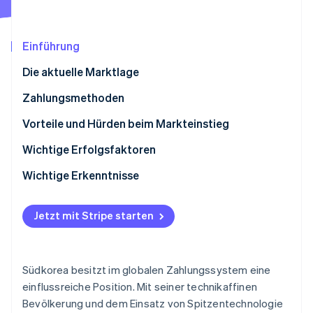
Betrugsprävention
Ecosystem
Atlas
Start-up-Gründung
Partner
Einführung
Stripe App-Marktplatz
Climate
Die aktuelle Marktlage
CO₂-Entnahme
Identity
Zahlungsmethoden
Online-Identitätsprüfung
Derzeitige Nutzung
Vorteile und Hürden beim Markteinstieg
Neue Trends
Steuern
Wichtige Erfolgsfaktoren
Rückbuchungen und Zahlungsanfechtungen
Wichtige Erkenntnisse
Stripe-Sessions 2026
Internationale Zahlungen
Berücksichtigung koreanischer Präferenzen
Erfahren Sie, wie Stripe Lösungen für die Wirtschaft
Jetzt ansehen
Jetzt mit Stripe starten
Sicherheit und Datenschutz
Gewährleistung von hohem Datenschutz
Hochwertiges Kundenerlebnis
Südkorea besitzt im globalen Zahlungssystem eine
einflussreiche Position. Mit seiner technikaffinen
Bevölkerung und dem Einsatz von Spitzentechnologie