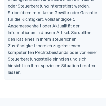
Nederlands
Français
Deutsch
English
oder Steuerberatung interpretiert werden.
Brasilien
Stripe übernimmt keine Gewähr oder Garantie
Português
English
Bulgarien
für die Richtigkeit, Vollständigkeit,
English
Angemessenheit oder Aktualität der
Dänemark
Informationen in diesem Artikel. Sie sollten
English
Deutschland
den Rat eines in Ihrem steuerlichen
Deutsch
English
Zuständigkeitsbereich zugelassenen
Estland
English
kompetenten Rechtsbeistands oder von einer
Festlandchina
Steuerberatungsstelle einholen und sich
简体中文
English
Finnland
hinsichtlich Ihrer speziellen Situation beraten
English
Svenska
lassen.
Frankreich
Français
English
Gibraltar
English
Griechenland
English
Indien