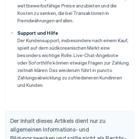
wettbewerbsfähige Preise anzubieten und die
Kosten zu senken, die bei Transaktionen in
Fremdwährungen anfallen.
Support und Hilfe
Der Kundensupport, insbesondere nach einem Kauf,
spielt auf dem südkoreanischen Markt eine
besonders wichtige Rolle. Live-Chat-Angebote
oder Soforthilfe können etwaige Fragen zur Zahlung
zeitnah klären. Das wiederum führt in puncto
Zahlungsabwicklung zu zufriedeneren Kundinnen
und Kunden.
Der Inhalt dieses Artikels dient nur zu
Australien
allgemeinen Informations- und
English
Belgien
Bildungszwecken und sollte nicht als Rechts-