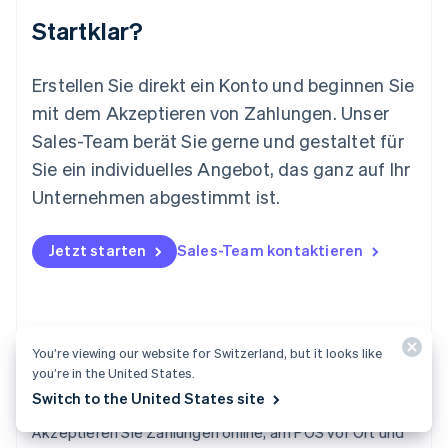
English
Startklar?
Mexiko
Español
English
Neuseeland
Erstellen Sie direkt ein Konto und beginnen Sie
English
mit dem Akzeptieren von Zahlungen. Unser
Niederlande
Nederlands
English
Sales-Team berät Sie gerne und gestaltet für
Norwegen
Sie ein individuelles Angebot, das ganz auf Ihr
English
Österreich
Unternehmen abgestimmt ist.
Deutsch
English
Polen
Jetzt starten
Sales-Team kontaktieren
English
Portugal
Português
English
Rumänien
English
Schweden
You’re viewing our website for Switzerland, but it looks like
you’re in the United States.
Svenska
English
Schweiz
Switch to the United States site
Payments
Deutsch
Français
Italiano
English
Akzeptieren Sie Zahlungen online, am POS vor Ort und
Singapur