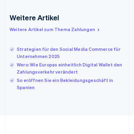
English
Irland
Weitere Artikel
English
Italien
Italiano
English
Weitere Artikel zum Thema Zahlungen
Japan
日本語
English
Kanada
Strategien für den Social Media Commerce für
English
Français
Unternehmen 2025
Kroatien
English
Italiano
Wero: Wie Europas einheitlich Digital Wallet den
Lettland
Zahlungsverkehr verändert
English
So eröffnen Sie ein Bekleidungsgeschäft in
Liechtenstein
Spanien
Deutsch
English
Litauen
English
Luxemburg
Français
Deutsch
English
Malaysia
English
简体中文
Malta