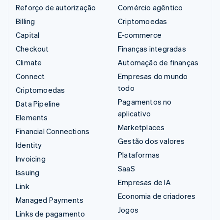
Reforço de autorização
Comércio agêntico
Billing
Criptomoedas
Capital
E-commerce
Checkout
Finanças integradas
Climate
Automação de finanças
Connect
Empresas do mundo
todo
Criptomoedas
Pagamentos no
Data Pipeline
aplicativo
Elements
Marketplaces
Financial Connections
Gestão dos valores
Identity
Plataformas
Invoicing
SaaS
Issuing
Empresas de IA
Link
Economia de criadores
Managed Payments
Jogos
Links de pagamento