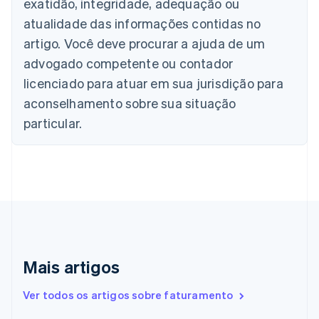
exatidão, integridade, adequação ou
Canadá
atualidade das informações contidas no
English
Français
China continental
artigo. Você deve procurar a ajuda de um
简体中文
English
advogado competente ou contador
Chipre
licenciado para atuar em sua jurisdição para
English
Croácia
aconselhamento sobre sua situação
English
Italiano
particular.
Dinamarca
English
Emirados Árabes Unidos
English
Eslováquia
English
Eslovênia
English
Italiano
Espanha
Español
English
Mais artigos
Estados Unidos
English
Español
简体中文
Ver todos os artigos sobre faturamento
Estônia
English