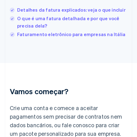
Finlândia
Detalhes da fatura explicados: veja o que incluir
English
Svenska
França
O que é uma fatura detalhada e por que você
Français
English
precisa dela?
Gibraltar
Faturamento eletrônico para empresas na Itália
English
Grécia
English
Hungria
English
Índia
English
Irlanda
English
Vamos começar?
Itália
Italiano
English
Japão
Crie uma conta e comece a aceitar
日本語
English
pagamentos sem precisar de contratos nem
Letônia
dados bancários, ou fale conosco para criar
English
Liechtenstein
um pacote personalizado para sua empresa.
Deutsch
English