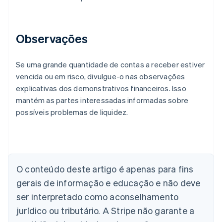
Observações
Se uma grande quantidade de contas a receber estiver
vencida ou em risco, divulgue-o nas observações
explicativas dos demonstrativos financeiros. Isso
mantém as partes interessadas informadas sobre
possíveis problemas de liquidez.
Alemanha
Deutsch
English
Austrália
English
Áustria
Deutsch
English
O conteúdo deste artigo é apenas para fins
Bélgica
gerais de informação e educação e não deve
Nederlands
Français
Deutsch
English
Brasil
ser interpretado como aconselhamento
Português
English
jurídico ou tributário. A Stripe não garante a
Bulgária
English