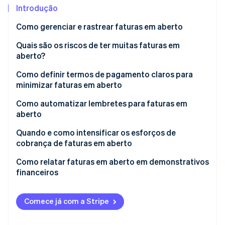
Veja o que está chegando
Introdução
Radar
Ecossistema
Como gerenciar e rastrear faturas em aberto
Prevenção de fraudes
Stripe Dashboard
Quais são os riscos de ter muitas faturas em
Parceiros
Atlas
Stripe App Marketplace
aberto?
Incorporação de startups
Lembretes automáticos
Climate
Como definir termos de pagamento claros para
Remoção de carbono
Smart Retries
minimizar faturas em aberto
Identity
Recursos de relatórios
Como automatizar lembretes para faturas em
Verificação de identidade
aberto
Quando e como intensificar os esforços de
cobrança de faturas em aberto
Como relatar faturas em aberto em demonstrativos
Stripe Sessions 2026
financeiros
Veja como a Stripe está construindo a infraestrutura econ
Assista agora
Balanço patrimonial
Comece já com a Stripe
Cronograma de envelhecimento