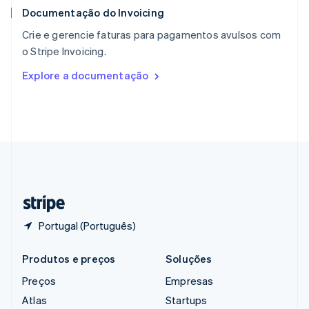
Documentação do Invoicing
Reino Unido
English
Crie e gerencie faturas para pagamentos avulsos com
República Tcheca
o Stripe Invoicing.
English
Romênia
Explore a documentação
English
Singapura
English
简体中文
Suécia
Svenska
English
Suíça
Deutsch
Français
Italiano
English
Tailândia
ไทย
English
Portugal (Português)
Produtos e preços
Soluções
Preços
Empresas
Atlas
Startups