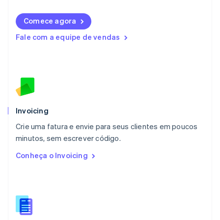
Lituânia
English
Comece agora
Luxemburgo
Fale com a equipe de vendas
Français
Deutsch
English
Malásia
English
简体中文
Malta
English
México
Español
English
Noruega
Invoicing
English
Crie uma fatura e envie para seus clientes em poucos
Nova Zelândia
English
minutos, sem escrever código.
Países Baixos
Conheça o Invoicing
Nederlands
English
Polônia
English
Portugal
Português
English
RAE de Hong Kong, China
English
简体中文