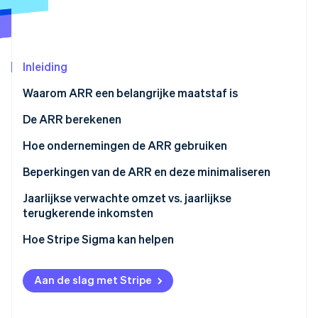
Oprichting van een start-up
Climate
Ecosysteem
CO₂-verwijdering
Partners
Inleiding
Identity
Stripe App Marketplace
Online identiteitsverificatie
Waarom ARR een belangrijke maatstaf is
De ARR berekenen
Hoe ondernemingen de ARR gebruiken
Stripe Sessions 2026
Beperkingen van de ARR en deze minimaliseren
Ontdek hoe Stripe de economische infrastructuu
Nu bekijken
Beperkingen
Jaarlijkse verwachte omzet vs. jaarlijkse
terugkerende inkomsten
Strategieën om risico’s te beperken
Jaarlijkse verwachte omzet (ARR)
Hoe Stripe Sigma kan helpen
Jaarlijks terugkerende inkomsten (ARR)
Aan de slag met Stripe