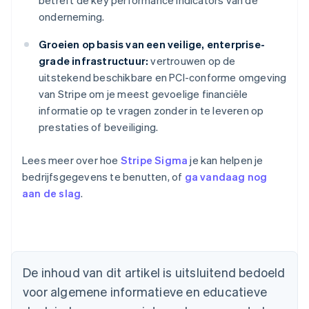
betreft de key performance indicators van de
onderneming.
Groeien op basis van een veilige, enterprise-
grade infrastructuur:
vertrouwen op de
uitstekend beschikbare en PCI-conforme omgeving
van Stripe om je meest gevoelige financiële
informatie op te vragen zonder in te leveren op
prestaties of beveiliging.
Lees meer over hoe
Stripe Sigma
je kan helpen je
bedrijfsgegevens te benutten, of
ga vandaag nog
aan de slag
.
Australië
English
België
Nederlands
Français
Deutsch
English
De inhoud van dit artikel is uitsluitend bedoeld
Brazilië
voor algemene informatieve en educatieve
Português
English
Bulgarije