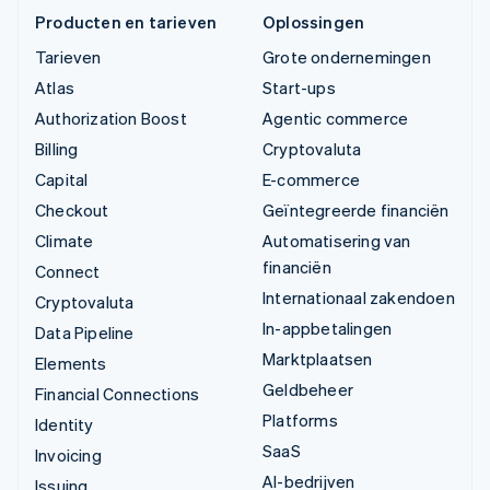
Producten en tarieven
Oplossingen
Tarieven
Grote ondernemingen
Atlas
Start-ups
Authorization Boost
Agentic commerce
Billing
Cryptovaluta
Capital
E-commerce
Checkout
Geïntegreerde financiën
Climate
Automatisering van
financiën
Connect
Internationaal zakendoen
Cryptovaluta
In-appbetalingen
Data Pipeline
Marktplaatsen
Elements
Geldbeheer
Financial Connections
Platforms
Identity
SaaS
Invoicing
AI-bedrijven
Issuing