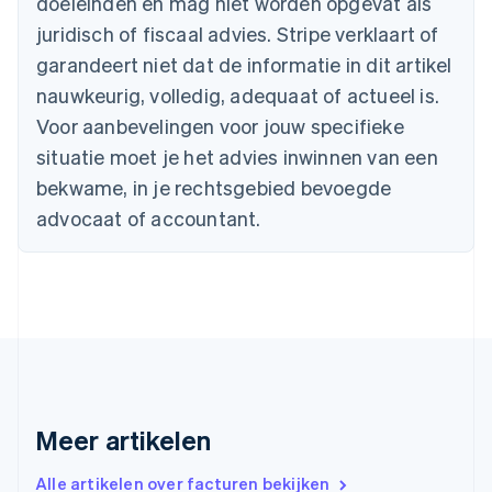
doeleinden en mag niet worden opgevat als
English
juridisch of fiscaal advies. Stripe verklaart of
Canada
English
Français
garandeert niet dat de informatie in dit artikel
Cyprus
nauwkeurig, volledig, adequaat of actueel is.
English
Denemarken
Voor aanbevelingen voor jouw specifieke
English
situatie moet je het advies inwinnen van een
Duitsland
bekwame, in je rechtsgebied bevoegde
Deutsch
English
Estland
advocaat of accountant.
English
Finland
English
Svenska
Frankrijk
Français
English
Gibraltar
English
Griekenland
English
Meer artikelen
Hongarije
English
Hongkong SAR, China
Alle artikelen over facturen bekijken