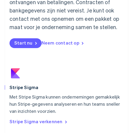
ontvangen van betalingen. Contracten of
English
Mexico
bankgegevens zijn niet vereist. Je kunt ook
Español
English
contact met ons opnemen om een pakket op
Nederland
maat voor je onderneming samen te stellen.
Nederlands
English
Nieuw-Zeeland
English
Start nu
Neem contact op
Noorwegen
English
Oostenrijk
Deutsch
English
Polen
English
Portugal
Português
English
Stripe Sigma
Roemenië
Met Stripe Sigma kunnen ondernemingen gemakkelijk
English
hun Stripe-gegevens analyseren en hun teams sneller
Singapore
English
简体中文
van inzichten voorzien.
Slovenië
Stripe Sigma verkennen
English
Italiano
Slowakije