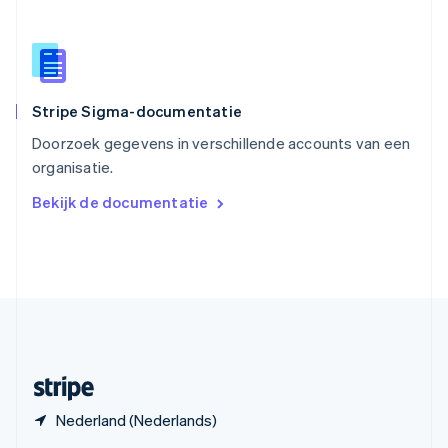
English
Spanje
Español
English
Thailand
ไทย
English
Stripe Sigma-documentatie
Tsjechië
English
Doorzoek gegevens in verschillende accounts van een
Vasteland van China
organisatie.
简体中文
English
Verenigd Koninkrijk
Bekijk de documentatie
English
Verenigde Arabische Emiraten
English
Verenigde Staten
English
Español
简体中文
Zweden
Svenska
English
Zwitserland
Deutsch
Français
Italiano
English
Nederland (Nederlands)