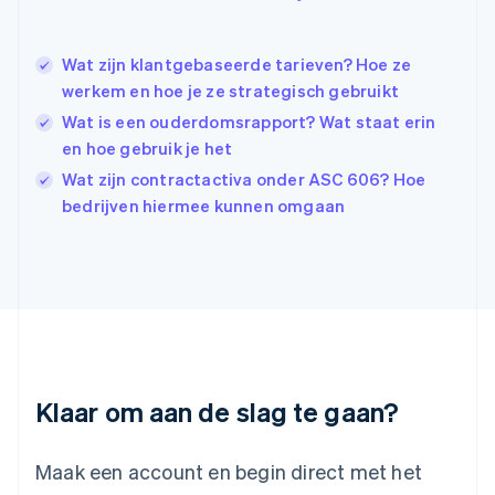
English
简体中文
Ierland
English
Wat zijn klantgebaseerde tarieven? Hoe ze
India
werkem en hoe je ze strategisch gebruikt
English
Wat is een ouderdomsrapport? Wat staat erin
Italië
Italiano
English
en hoe gebruik je het
Japan
Wat zijn contractactiva onder ASC 606? Hoe
日本語
English
bedrijven hiermee kunnen omgaan
Kroatië
English
Italiano
Letland
English
Liechtenstein
Deutsch
English
Litouwen
English
Luxemburg
Klaar om aan de slag te gaan?
Français
Deutsch
English
Maleisië
English
简体中文
Maak een account en begin direct met het
Malta