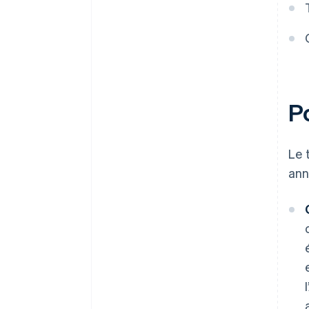
Po
Le 
ann