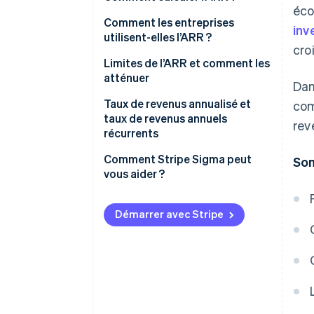
éco
Comment les entreprises
inv
utilisent-elles l’ARR ?
cro
Limites de l’ARR et comment les
atténuer
Dan
Limites
Taux de revenus annualisé et
com
taux de revenus annuels
rev
Stratégies d’atténuation
récurrents
Taux de revenus annualisé (ARR)
Comment Stripe Sigma peut
Som
vous aider ?
Taux de revenus annuels
récurrents (ARR)
Démarrer avec Stripe