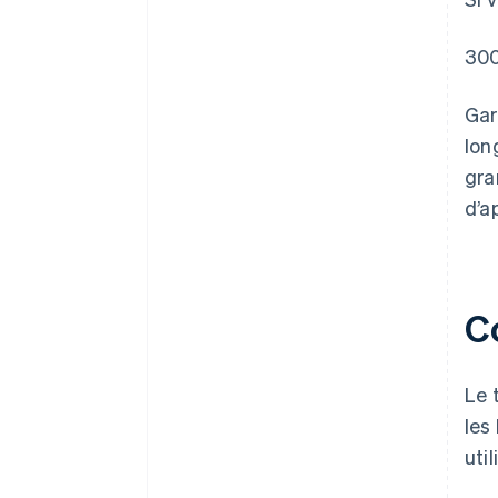
300
Gar
lon
gra
d’a
Co
Le 
les
util