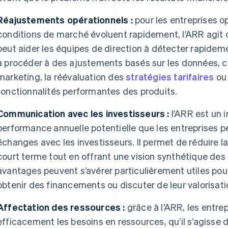
Réajustements opérationnels :
pour les entreprises o
conditions de marché évoluent rapidement, l’ARR agit 
peut aider les équipes de direction à détecter rapidem
à procéder à des ajustements basés sur les données, c
marketing, la réévaluation des
stratégies tarifaires
ou 
fonctionnalités performantes des produits.
Communication avec les investisseurs :
l’ARR est un 
performance annuelle potentielle que les entreprises peu
échanges avec les investisseurs. Il permet de réduire la
court terme tout en offrant une vision synthétique de
avantages peuvent s’avérer particulièrement utiles pour
obtenir des financements ou discuter de leur valorisati
Affectation des ressources :
grâce à l’ARR, les entre
efficacement les besoins en ressources, qu’il s’agisse