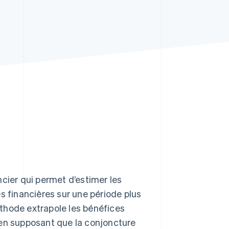
Stripe Sessions 2026
Découvrez comment
Stripe construit
l’infrastructure
économique de l’IA.
Regarder la vidéo
cier qui permet d’estimer les
s financières sur une période plus
thode extrapole les bénéfices
 en supposant que la conjoncture