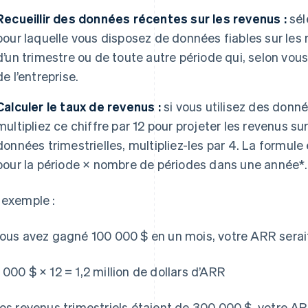
Recueillir des données récentes sur les revenus :
sél
pour laquelle vous disposez de données fiables sur les re
d’un trimestre ou de toute autre période qui, selon vous
de l’entreprise.
Calculer le taux de revenus :
si vous utilisez des donn
multipliez ce chiffre par 12 pour projeter les revenus su
données trimestrielles, multipliez-les par 4. La formule
pour la période × nombre de périodes dans une année*.
 exemple :
vous avez gagné 100 000 $ en un mois, votre ARR serait 
 000 $ × 12 = 1,2 million de dollars d’ARR
vos revenus trimestriels étaient de 300 000 $, votre ARR