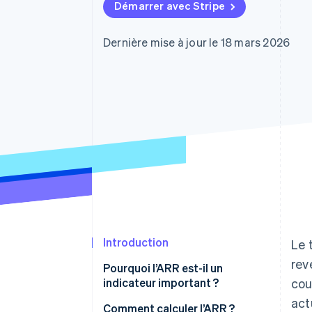
Authorization Boost
Démarrer avec Stripe
Acceptation optimisée
Link
Paiements accélérés
Dernière mise à jour le 18 mars 2026
Financial Connections
Comptes financiers associés
Introduction
Le 
rev
Pourquoi l’ARR est-il un
indicateur important ?
cou
act
Comment calculer l’ARR ?