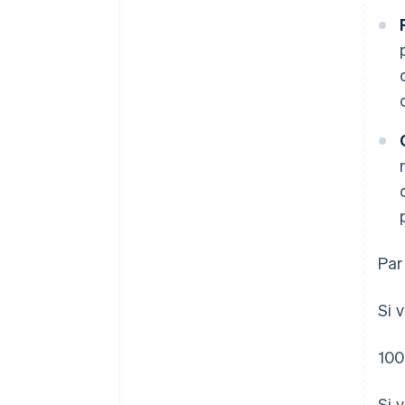
Par
Si 
100
Si 