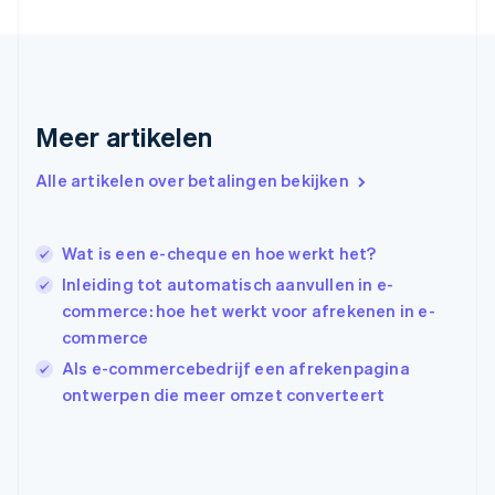
English
Griekenland
English
Hongarije
English
Hongkong SAR, China
Meer artikelen
English
简体中文
Ierland
Alle artikelen over betalingen bekijken
English
India
English
Wat is een e-cheque en hoe werkt het?
Italië
Italiano
English
Inleiding tot automatisch aanvullen in e-
Japan
commerce: hoe het werkt voor afrekenen in e-
日本語
English
commerce
Kroatië
Als e-commercebedrijf een afrekenpagina
English
Italiano
Letland
ontwerpen die meer omzet converteert
English
Liechtenstein
Deutsch
English
Litouwen