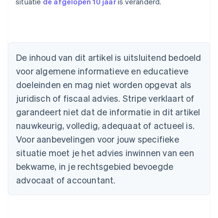
situatie
de afgelopen 10 jaar
is veranderd.
English
België
Nederlands
Français
Deutsch
English
Brazilië
Português
English
Bulgarije
De inhoud van dit artikel is uitsluitend bedoeld
English
voor algemene informatieve en educatieve
Canada
doeleinden en mag niet worden opgevat als
English
Français
Cyprus
juridisch of fiscaal advies. Stripe verklaart of
English
garandeert niet dat de informatie in dit artikel
Denemarken
nauwkeurig, volledig, adequaat of actueel is.
English
Duitsland
Voor aanbevelingen voor jouw specifieke
Deutsch
English
situatie moet je het advies inwinnen van een
Estland
English
bekwame, in je rechtsgebied bevoegde
Finland
advocaat of accountant.
English
Svenska
Frankrijk
Français
English
Gibraltar