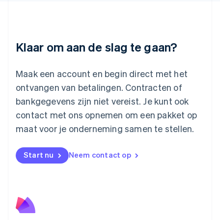
English
Luxemburg
Français
Deutsch
English
Maleisië
Klaar om aan de slag te gaan?
English
简体中文
Malta
English
Maak een account en begin direct met het
Mexico
ontvangen van betalingen. Contracten of
Español
English
Nederland
bankgegevens zijn niet vereist. Je kunt ook
Nederlands
English
contact met ons opnemen om een pakket op
Nieuw-Zeeland
English
maat voor je onderneming samen te stellen.
Noorwegen
English
Oostenrijk
Start nu
Neem contact op
Deutsch
English
Polen
English
Portugal
Português
English
Roemenië