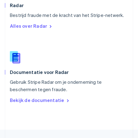
English
Radar
Singapore
English
简体中文
Bestrijd fraude met de kracht van het Stripe-netwerk.
Slovenië
Alles over Radar
English
Italiano
Slowakije
English
Spanje
Español
English
Thailand
ไทย
English
Documentatie voor Radar
Tsjechië
English
Gebruik Stripe Radar om je onderneming te
Vasteland van China
beschermen tegen fraude.
简体中文
English
Verenigd Koninkrijk
Bekijk de documentatie
English
Verenigde Arabische Emiraten
English
Verenigde Staten
English
Español
简体中文
Zweden