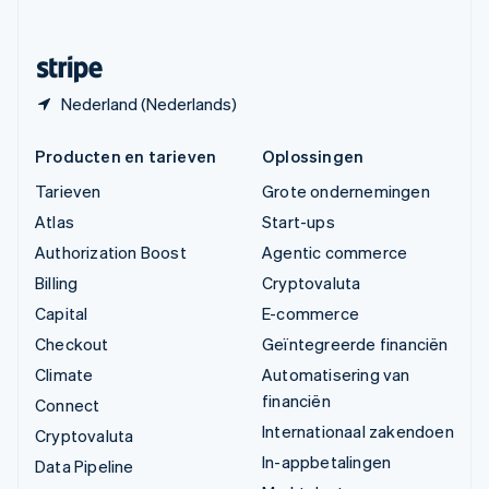
Svenska
English
Zwitserland
Deutsch
Français
Italiano
English
Nederland (Nederlands)
Producten en tarieven
Oplossingen
Tarieven
Grote ondernemingen
Atlas
Start-ups
Authorization Boost
Agentic commerce
Billing
Cryptovaluta
Capital
E-commerce
Checkout
Geïntegreerde financiën
Climate
Automatisering van
financiën
Connect
Internationaal zakendoen
Cryptovaluta
In-appbetalingen
Data Pipeline