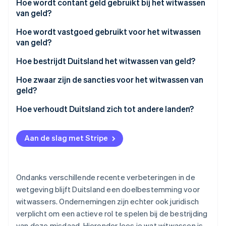
Hoe wordt contant geld gebruikt bij het witwassen
Oprichting van een start-up
van geld?
Climate
Ecosysteem
Hoe wordt vastgoed gebruikt voor het witwassen
CO₂-verwijdering
van geld?
Partners
Identity
Stripe App Marketplace
Online identiteitsverificatie
Hoe bestrijdt Duitsland het witwassen van geld?
Hoe zwaar zijn de sancties voor het witwassen van
geld?
Hoe verhoudt Duitsland zich tot andere landen?
Stripe Sessions 2026
Ontdek hoe Stripe de economische infrastructuu
Nu bekijken
Aan de slag met Stripe
Ondanks verschillende recente verbeteringen in de
wetgeving blijft Duitsland een doelbestemming voor
witwassers. Ondernemingen zijn echter ook juridisch
verplicht om een actieve rol te spelen bij de bestrijding
van deze misdaad. Hieronder lees je wat witwassen is