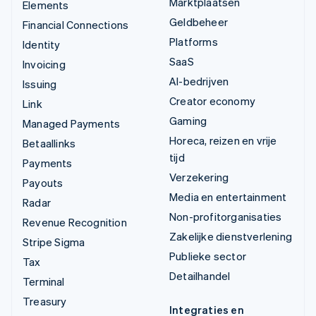
Marktplaatsen
Elements
Geldbeheer
Financial Connections
Platforms
Identity
SaaS
Invoicing
AI-bedrijven
Issuing
Creator economy
Link
Gaming
Managed Payments
Horeca, reizen en vrije
Betaallinks
tijd
Payments
Verzekering
Payouts
Media en entertainment
Radar
Non-profitorganisaties
Revenue Recognition
Zakelijke dienstverlening
Stripe Sigma
Publieke sector
Tax
Detailhandel
Terminal
Treasury
Integraties en